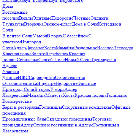
Полтавская
ул. Есауленко
ул. Воровского
Дома
Коттеджные
поселки
Виллы
Элитные
Недорогие
Частные
Эллинги
Таунхаусы
Вторичка
Эконом-класс
Дома в Сочи
Коттеджи в
Сочи
В центре Сочи
У моря
В горах
С бассейном
С
участком
Пригород
Сочи
Адлер
Дагомыс
Хоста
Мамайка
Раздольное
Веселое
Эстосадо
Красная горка
Золотой гребешок
Красная
поляна
Соболевка
Сергей-Поле
Новый Сочи
Таунхаусы в
Адлере
Участки
Дачные
ИЖС
Садоводство
Строительство
От собственника
В центре
Недорогие
Элитные
Пригород Сочи
В горах
У моря
Адлер
Лазаревская
Мамайка
Мацеста
Хоста
Красная поляна
Голицыно
Коммерческие
Бары и рестораны
Гостиницы
Спортивные комплексы
Офисные
помещения
Промышленные базы
Складские помещения
Торговые
площади
Адлер
Отели и гостиницы в Адлере
Гостиницы в
Лазаревском