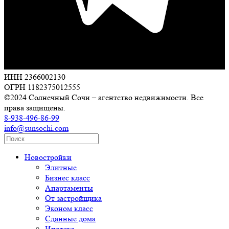
ИНН 2366002130
ОГРН 1182375012555
©2024 Солнечный Сочи – агентство недвижимости. Все
права защищены.
8-938-496-86-99
info@sunsochi.com
Новостройки
Элитные
Бизнес класс
Апартаменты
От застройщика
Эконом класс
Сданные дома
Ипотека