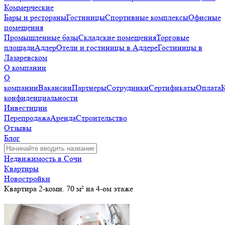
Коммерческие
Бары и рестораны
Гостиницы
Спортивные комплексы
Офисные
помещения
Промышленные базы
Складские помещения
Торговые
площади
Адлер
Отели и гостиницы в Адлере
Гостиницы в
Лазаревском
О компании
О
компании
Вакансии
Партнеры
Сотрудники
Сертификаты
Оплата
конфиденциальности
Инвестиции
Перепродажа
Аренда
Строительство
Отзывы
Блог
Недвижимость в Сочи
Квартиры
Новостройки
Квартира 2-комн. 70 м² на 4-ом этаже