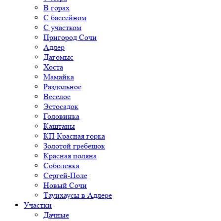
В горах
С бассейном
С участком
Пригород Сочи
Адлер
Дагомыс
Хоста
Мамайка
Раздольное
Веселое
Эстосадок
Головинка
Каштаны
КП Красная горка
Золотой гребешок
Красная поляна
Соболевка
Сергей-Поле
Новый Сочи
Таунхаусы в Адлере
Участки
Дачные