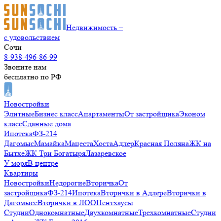
Недвижимость –
с удовольствием
Сочи
8-938-496-86-99
Звоните нам
бесплатно по РФ
Новостройки
Элитные
Бизнес класс
Апартаменты
От застройщика
Эконом
класс
Сданные дома
Ипотека
ФЗ-214
Дагомыс
Мамайка
Мацеста
Хоста
Адлер
Красная Поляна
ЖК на
Бытхе
ЖК Три Богатыря
Лазаревское
У моря
В центре
Квартиры
Новостройки
Недорогие
Вторичка
От
застройщика
ФЗ-214
Ипотека
Вторички в Адлере
Вторички в
Дагомысе
Вторички в ЛОО
Пентхаусы
Студии
Однокомнатные
Двухкомнатные
Трехкомнатные
Студии