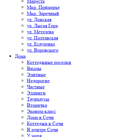
Мацеста
Мкр. Приморье
Мкр. Заречный
ул. Донская
ул. Лысая Гора
ул. Метелева
ул. Полтавская
ул. Есауленко
ул. Воровского
Дома
Коттеджные поселки
Виллы
Элитные
Недорогие
Частные
Эллинги
Таунхаусы
Вторичка
Эконом-класс
Дома в Сочи
Коттеджи в Сочи
В центре Сочи
У моря