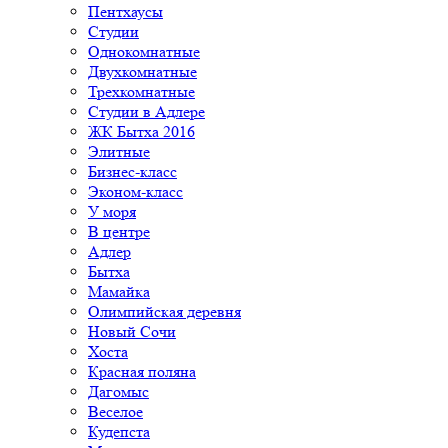
Пентхаусы
Студии
Однокомнатные
Двухкомнатные
Трехкомнатные
Студии в Адлере
ЖК Бытха 2016
Элитные
Бизнес-класс
Эконом-класс
У моря
В центре
Адлер
Бытха
Мамайка
Олимпийская деревня
Новый Сочи
Хоста
Красная поляна
Дагомыс
Веселое
Кудепста