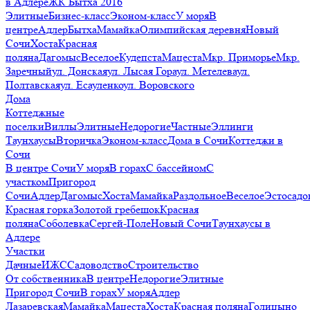
в Адлере
ЖК Бытха 2016
Элитные
Бизнес-класс
Эконом-класс
У моря
В
центре
Адлер
Бытха
Мамайка
Олимпийская деревня
Новый
Сочи
Хоста
Красная
поляна
Дагомыс
Веселое
Кудепста
Мацеста
Мкр. Приморье
Мкр.
Заречный
ул. Донская
ул. Лысая Гора
ул. Метелева
ул.
Полтавская
ул. Есауленко
ул. Воровского
Дома
Коттеджные
поселки
Виллы
Элитные
Недорогие
Частные
Эллинги
Таунхаусы
Вторичка
Эконом-класс
Дома в Сочи
Коттеджи в
Сочи
В центре Сочи
У моря
В горах
С бассейном
С
участком
Пригород
Сочи
Адлер
Дагомыс
Хоста
Мамайка
Раздольное
Веселое
Эстосадо
Красная горка
Золотой гребешок
Красная
поляна
Соболевка
Сергей-Поле
Новый Сочи
Таунхаусы в
Адлере
Участки
Дачные
ИЖС
Садоводство
Строительство
От собственника
В центре
Недорогие
Элитные
Пригород Сочи
В горах
У моря
Адлер
Лазаревская
Мамайка
Мацеста
Хоста
Красная поляна
Голицыно