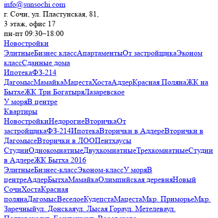
info@sunsochi.com
г. Сочи, ул. Пластунская, 81,
3 этаж, офис 17
пн-пт 09:30–18:00
Новостройки
Элитные
Бизнес класс
Апартаменты
От застройщика
Эконом
класс
Сданные дома
Ипотека
ФЗ-214
Дагомыс
Мамайка
Мацеста
Хоста
Адлер
Красная Поляна
ЖК на
Бытхе
ЖК Три Богатыря
Лазаревское
У моря
В центре
Квартиры
Новостройки
Недорогие
Вторичка
От
застройщика
ФЗ-214
Ипотека
Вторички в Адлере
Вторички в
Дагомысе
Вторички в ЛОО
Пентхаусы
Студии
Однокомнатные
Двухкомнатные
Трехкомнатные
Студии
в Адлере
ЖК Бытха 2016
Элитные
Бизнес-класс
Эконом-класс
У моря
В
центре
Адлер
Бытха
Мамайка
Олимпийская деревня
Новый
Сочи
Хоста
Красная
поляна
Дагомыс
Веселое
Кудепста
Мацеста
Мкр. Приморье
Мкр.
Заречный
ул. Донская
ул. Лысая Гора
ул. Метелева
ул.