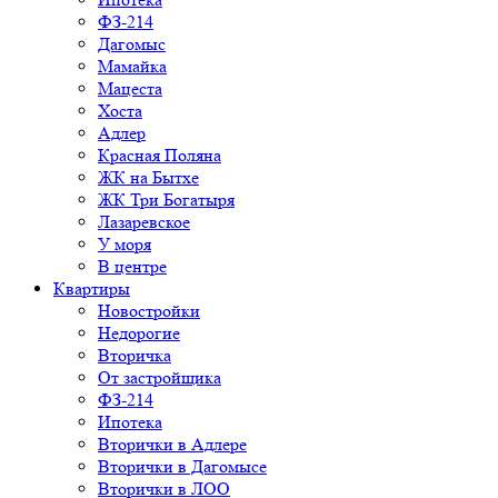
ФЗ-214
Дагомыс
Мамайка
Мацеста
Хоста
Адлер
Красная Поляна
ЖК на Бытхе
ЖК Три Богатыря
Лазаревское
У моря
В центре
Квартиры
Новостройки
Недорогие
Вторичка
От застройщика
ФЗ-214
Ипотека
Вторички в Адлере
Вторички в Дагомысе
Вторички в ЛОО