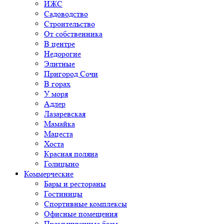
ИЖС
Садоводство
Строительство
От собственника
В центре
Недорогие
Элитные
Пригород Сочи
В горах
У моря
Адлер
Лазаревская
Мамайка
Мацеста
Хоста
Красная поляна
Голицыно
Коммерческие
Бары и рестораны
Гостиницы
Спортивные комплексы
Офисные помещения
Промышленные базы