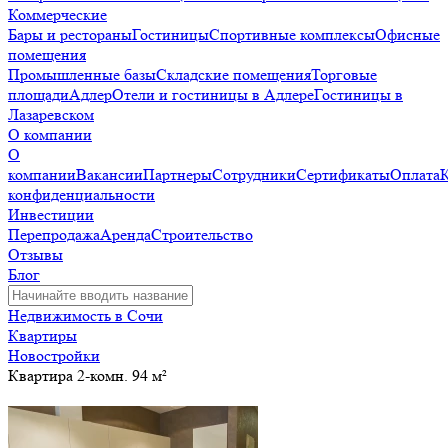
Коммерческие
Бары и рестораны
Гостиницы
Спортивные комплексы
Офисные
помещения
Промышленные базы
Складские помещения
Торговые
площади
Адлер
Отели и гостиницы в Адлере
Гостиницы в
Лазаревском
О компании
О
компании
Вакансии
Партнеры
Сотрудники
Сертификаты
Оплата
конфиденциальности
Инвестиции
Перепродажа
Аренда
Строительство
Отзывы
Блог
Недвижимость в Сочи
Квартиры
Новостройки
Квартира 2-комн. 94 м²