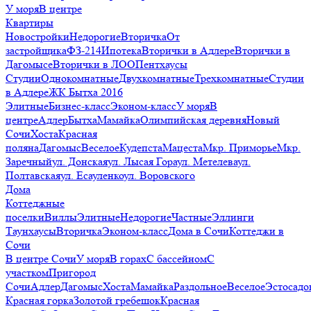
У моря
В центре
Квартиры
Новостройки
Недорогие
Вторичка
От
застройщика
ФЗ-214
Ипотека
Вторички в Адлере
Вторички в
Дагомысе
Вторички в ЛОО
Пентхаусы
Студии
Однокомнатные
Двухкомнатные
Трехкомнатные
Студии
в Адлере
ЖК Бытха 2016
Элитные
Бизнес-класс
Эконом-класс
У моря
В
центре
Адлер
Бытха
Мамайка
Олимпийская деревня
Новый
Сочи
Хоста
Красная
поляна
Дагомыс
Веселое
Кудепста
Мацеста
Мкр. Приморье
Мкр.
Заречный
ул. Донская
ул. Лысая Гора
ул. Метелева
ул.
Полтавская
ул. Есауленко
ул. Воровского
Дома
Коттеджные
поселки
Виллы
Элитные
Недорогие
Частные
Эллинги
Таунхаусы
Вторичка
Эконом-класс
Дома в Сочи
Коттеджи в
Сочи
В центре Сочи
У моря
В горах
С бассейном
С
участком
Пригород
Сочи
Адлер
Дагомыс
Хоста
Мамайка
Раздольное
Веселое
Эстосадо
Красная горка
Золотой гребешок
Красная