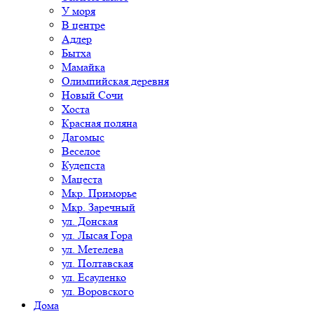
У моря
В центре
Адлер
Бытха
Мамайка
Олимпийская деревня
Новый Сочи
Хоста
Красная поляна
Дагомыс
Веселое
Кудепста
Мацеста
Мкр. Приморье
Мкр. Заречный
ул. Донская
ул. Лысая Гора
ул. Метелева
ул. Полтавская
ул. Есауленко
ул. Воровского
Дома