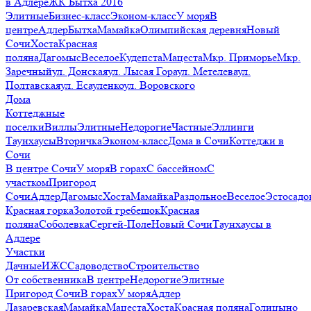
в Адлере
ЖК Бытха 2016
Элитные
Бизнес-класс
Эконом-класс
У моря
В
центре
Адлер
Бытха
Мамайка
Олимпийская деревня
Новый
Сочи
Хоста
Красная
поляна
Дагомыс
Веселое
Кудепста
Мацеста
Мкр. Приморье
Мкр.
Заречный
ул. Донская
ул. Лысая Гора
ул. Метелева
ул.
Полтавская
ул. Есауленко
ул. Воровского
Дома
Коттеджные
поселки
Виллы
Элитные
Недорогие
Частные
Эллинги
Таунхаусы
Вторичка
Эконом-класс
Дома в Сочи
Коттеджи в
Сочи
В центре Сочи
У моря
В горах
С бассейном
С
участком
Пригород
Сочи
Адлер
Дагомыс
Хоста
Мамайка
Раздольное
Веселое
Эстосадо
Красная горка
Золотой гребешок
Красная
поляна
Соболевка
Сергей-Поле
Новый Сочи
Таунхаусы в
Адлере
Участки
Дачные
ИЖС
Садоводство
Строительство
От собственника
В центре
Недорогие
Элитные
Пригород Сочи
В горах
У моря
Адлер
Лазаревская
Мамайка
Мацеста
Хоста
Красная поляна
Голицыно