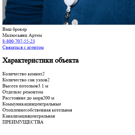
Ваш брокер
Малхосьянц Артем
8-800-707-55-23
Связаться с агентом
Характеристики объекта
Количество комнат
2
Количество сан узлов
2
Высота потолков
3.1 м
Отделка
с ремонтом
Расстояние до моря
200 м
Коммуникации
центральные
Отопление
собственная котельная
Канализация
центральная
ПРЕИМУЩЕСТВА