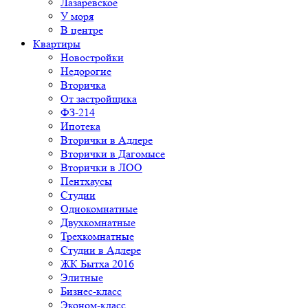
Лазаревское
У моря
В центре
Квартиры
Новостройки
Недорогие
Вторичка
От застройщика
ФЗ-214
Ипотека
Вторички в Адлере
Вторички в Дагомысе
Вторички в ЛОО
Пентхаусы
Студии
Однокомнатные
Двухкомнатные
Трехкомнатные
Студии в Адлере
ЖК Бытха 2016
Элитные
Бизнес-класс
Эконом-класс