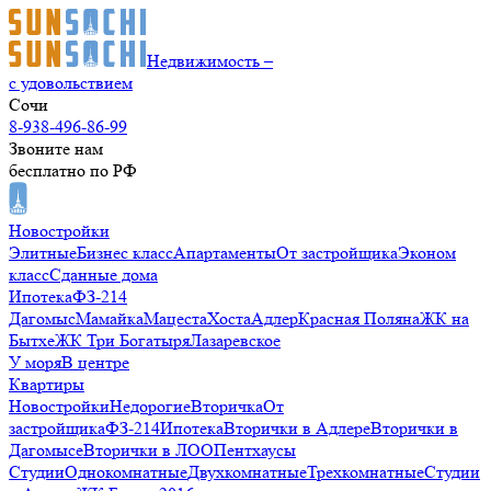
Недвижимость –
с удовольствием
Сочи
8-938-496-86-99
Звоните нам
бесплатно по РФ
Новостройки
Элитные
Бизнес класс
Апартаменты
От застройщика
Эконом
класс
Сданные дома
Ипотека
ФЗ-214
Дагомыс
Мамайка
Мацеста
Хоста
Адлер
Красная Поляна
ЖК на
Бытхе
ЖК Три Богатыря
Лазаревское
У моря
В центре
Квартиры
Новостройки
Недорогие
Вторичка
От
застройщика
ФЗ-214
Ипотека
Вторички в Адлере
Вторички в
Дагомысе
Вторички в ЛОО
Пентхаусы
Студии
Однокомнатные
Двухкомнатные
Трехкомнатные
Студии