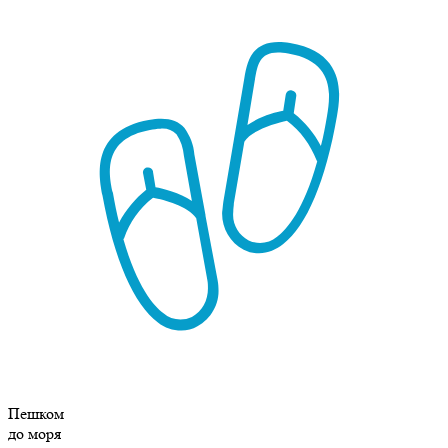
Пешком
до моря