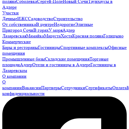
поляна
Соболевка
Сергей-Поле
Новый Сочи
Таунхаусы в
Адлере
Участки
Дачные
ИЖС
Садоводство
Строительство
От собственника
В центре
Недорогие
Элитные
Пригород Сочи
В горах
У моря
Адлер
Лазаревская
Мамайка
Мацеста
Хоста
Красная поляна
Голицыно
Коммерческие
Бары и рестораны
Гостиницы
Спортивные комплексы
Офисные
помещения
Промышленные базы
Складские помещения
Торговые
площади
Адлер
Отели и гостиницы в Адлере
Гостиницы в
Лазаревском
О компании
О
компании
Вакансии
Партнеры
Сотрудники
Сертификаты
Оплата
конфиденциальности