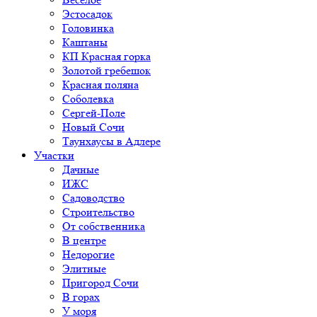
Эстосадок
Головинка
Каштаны
КП Красная горка
Золотой гребешок
Красная поляна
Соболевка
Сергей-Поле
Новый Сочи
Таунхаусы в Адлере
Участки
Дачные
ИЖС
Садоводство
Строительство
От собственника
В центре
Недорогие
Элитные
Пригород Сочи
В горах
У моря