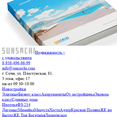
Недвижимость –
с удовольствием
8-938-496-86-99
info@sunsochi.com
г. Сочи, ул. Пластунская, 81,
3 этаж, офис 17
пн-пт 09:30–18:00
Новостройки
Элитные
Бизнес класс
Апартаменты
От застройщика
Эконом
класс
Сданные дома
Ипотека
ФЗ-214
Дагомыс
Мамайка
Мацеста
Хоста
Адлер
Красная Поляна
ЖК на
Бытхе
ЖК Три Богатыря
Лазаревское