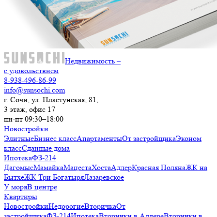
Недвижимость –
с удовольствием
8-938-496-86-99
info@sunsochi.com
г. Сочи, ул. Пластунская, 81,
3 этаж, офис 17
пн-пт 09:30–18:00
Новостройки
Элитные
Бизнес класс
Апартаменты
От застройщика
Эконом
класс
Сданные дома
Ипотека
ФЗ-214
Дагомыс
Мамайка
Мацеста
Хоста
Адлер
Красная Поляна
ЖК на
Бытхе
ЖК Три Богатыря
Лазаревское
У моря
В центре
Квартиры
Новостройки
Недорогие
Вторичка
От
застройщика
ФЗ-214
Ипотека
Вторички в Адлере
Вторички в