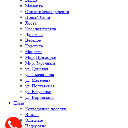
Бытха
Мамайка
Олимпийская деревня
Новый Сочи
Хоста
Красная поляна
Дагомыс
Веселое
Кудепста
Мацеста
Мкр. Приморье
Мкр. Заречный
ул. Донская
ул. Лысая Гора
ул. Метелева
ул. Полтавская
ул. Есауленко
ул. Воровского
Дома
Коттеджные поселки
Виллы
Элитные
Недорогие