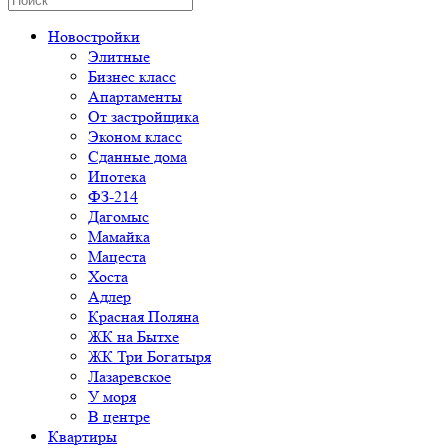
Новостройки
Элитные
Бизнес класс
Апартаменты
От застройщика
Эконом класс
Сданные дома
Ипотека
ФЗ-214
Дагомыс
Мамайка
Мацеста
Хоста
Адлер
Красная Поляна
ЖК на Бытхе
ЖК Три Богатыря
Лазаревское
У моря
В центре
Квартиры