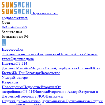
Недвижимость –
с удовольствием
Сочи
8-938-496-86-99
Звоните нам
бесплатно по РФ
Новостройки
Элитные
Бизнес класс
Апартаменты
От застройщика
Эконом
класс
Сданные дома
Ипотека
ФЗ-214
Дагомыс
Мамайка
Мацеста
Хоста
Адлер
Красная Поляна
ЖК на
Бытхе
ЖК Три Богатыря
Лазаревское
У моря
В центре
Квартиры
Новостройки
Недорогие
Вторичка
От
застройщика
ФЗ-214
Ипотека
Вторички в Адлере
Вторички в
Дагомысе
Вторички в ЛОО
Пентхаусы
Студии
Однокомнатные
Двухкомнатные
Трехкомнатные
Студии