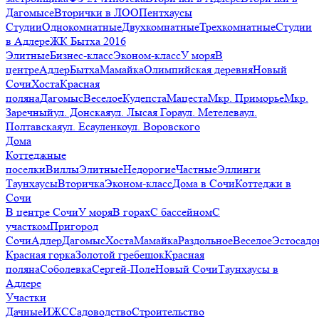
Дагомысе
Вторички в ЛОО
Пентхаусы
Студии
Однокомнатные
Двухкомнатные
Трехкомнатные
Студии
в Адлере
ЖК Бытха 2016
Элитные
Бизнес-класс
Эконом-класс
У моря
В
центре
Адлер
Бытха
Мамайка
Олимпийская деревня
Новый
Сочи
Хоста
Красная
поляна
Дагомыс
Веселое
Кудепста
Мацеста
Мкр. Приморье
Мкр.
Заречный
ул. Донская
ул. Лысая Гора
ул. Метелева
ул.
Полтавская
ул. Есауленко
ул. Воровского
Дома
Коттеджные
поселки
Виллы
Элитные
Недорогие
Частные
Эллинги
Таунхаусы
Вторичка
Эконом-класс
Дома в Сочи
Коттеджи в
Сочи
В центре Сочи
У моря
В горах
С бассейном
С
участком
Пригород
Сочи
Адлер
Дагомыс
Хоста
Мамайка
Раздольное
Веселое
Эстосадо
Красная горка
Золотой гребешок
Красная
поляна
Соболевка
Сергей-Поле
Новый Сочи
Таунхаусы в
Адлере
Участки
Дачные
ИЖС
Садоводство
Строительство