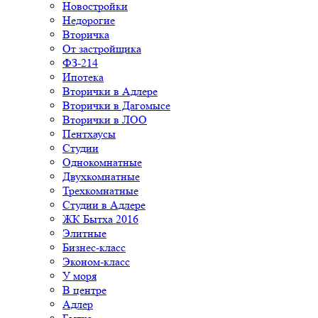
Новостройки
Недорогие
Вторичка
От застройщика
ФЗ-214
Ипотека
Вторички в Адлере
Вторички в Дагомысе
Вторички в ЛОО
Пентхаусы
Студии
Однокомнатные
Двухкомнатные
Трехкомнатные
Студии в Адлере
ЖК Бытха 2016
Элитные
Бизнес-класс
Эконом-класс
У моря
В центре
Адлер