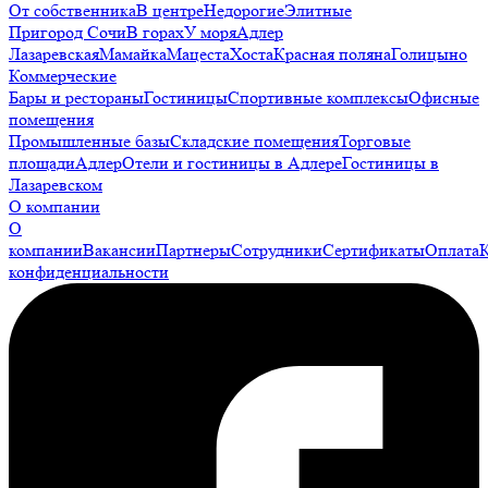
От собственника
В центре
Недорогие
Элитные
Пригород Сочи
В горах
У моря
Адлер
Лазаревская
Мамайка
Мацеста
Хоста
Красная поляна
Голицыно
Коммерческие
Бары и рестораны
Гостиницы
Спортивные комплексы
Офисные
помещения
Промышленные базы
Складские помещения
Торговые
площади
Адлер
Отели и гостиницы в Адлере
Гостиницы в
Лазаревском
О компании
О
компании
Вакансии
Партнеры
Сотрудники
Сертификаты
Оплата
конфиденциальности