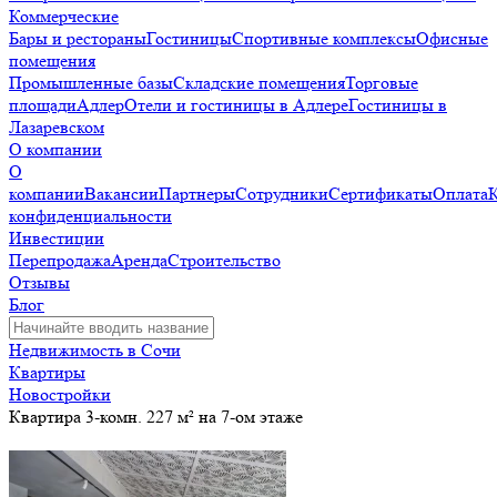
Коммерческие
Бары и рестораны
Гостиницы
Спортивные комплексы
Офисные
помещения
Промышленные базы
Складские помещения
Торговые
площади
Адлер
Отели и гостиницы в Адлере
Гостиницы в
Лазаревском
О компании
О
компании
Вакансии
Партнеры
Сотрудники
Сертификаты
Оплата
конфиденциальности
Инвестиции
Перепродажа
Аренда
Строительство
Отзывы
Блог
Недвижимость в Сочи
Квартиры
Новостройки
Квартира 3-комн. 227 м² на 7-ом этаже