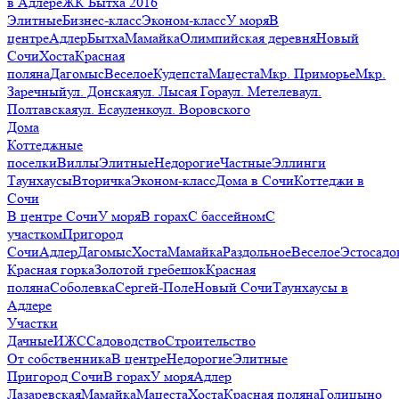
в Адлере
ЖК Бытха 2016
Элитные
Бизнес-класс
Эконом-класс
У моря
В
центре
Адлер
Бытха
Мамайка
Олимпийская деревня
Новый
Сочи
Хоста
Красная
поляна
Дагомыс
Веселое
Кудепста
Мацеста
Мкр. Приморье
Мкр.
Заречный
ул. Донская
ул. Лысая Гора
ул. Метелева
ул.
Полтавская
ул. Есауленко
ул. Воровского
Дома
Коттеджные
поселки
Виллы
Элитные
Недорогие
Частные
Эллинги
Таунхаусы
Вторичка
Эконом-класс
Дома в Сочи
Коттеджи в
Сочи
В центре Сочи
У моря
В горах
С бассейном
С
участком
Пригород
Сочи
Адлер
Дагомыс
Хоста
Мамайка
Раздольное
Веселое
Эстосадо
Красная горка
Золотой гребешок
Красная
поляна
Соболевка
Сергей-Поле
Новый Сочи
Таунхаусы в
Адлере
Участки
Дачные
ИЖС
Садоводство
Строительство
От собственника
В центре
Недорогие
Элитные
Пригород Сочи
В горах
У моря
Адлер
Лазаревская
Мамайка
Мацеста
Хоста
Красная поляна
Голицыно