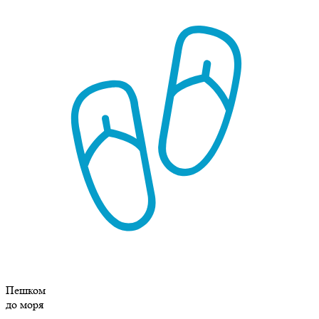
Пешком
до моря