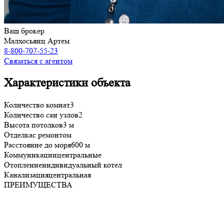
Ваш брокер
Малхосьянц Артем
8-800-707-55-23
Связаться с агентом
Характеристики объекта
Количество комнат
3
Количество сан узлов
2
Высота потолков
3 м
Отделка
с ремонтом
Расстояние до моря
600 м
Коммуникации
центральные
Отопление
индивидуальный котел
Канализация
центральная
ПРЕИМУЩЕСТВА