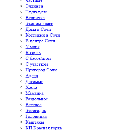
Частные
Эллинги
Таунхаусы
Вторичка
Эконом-класс
Дома в Сочи
Коттеджи в Сочи
В центре Сочи
У моря
В горах
С бассейном
С участком
Пригород Сочи
Адлер
Дагомыс
Хоста
Мамайка
Раздольное
Веселое
Эстосадок
Головинка
Каштаны
КП Красная горка