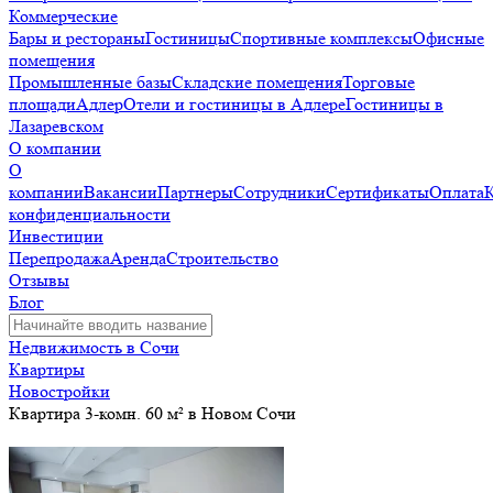
Коммерческие
Бары и рестораны
Гостиницы
Спортивные комплексы
Офисные
помещения
Промышленные базы
Складские помещения
Торговые
площади
Адлер
Отели и гостиницы в Адлере
Гостиницы в
Лазаревском
О компании
О
компании
Вакансии
Партнеры
Сотрудники
Сертификаты
Оплата
конфиденциальности
Инвестиции
Перепродажа
Аренда
Строительство
Отзывы
Блог
Недвижимость в Сочи
Квартиры
Новостройки
Квартира 3-комн. 60 м² в Новом Сочи