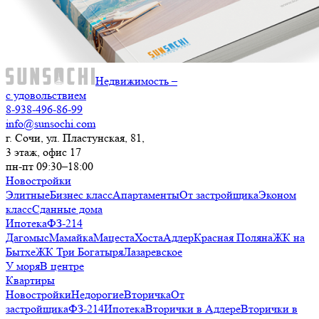
Недвижимость –
с удовольствием
8-938-496-86-99
info@sunsochi.com
г. Сочи, ул. Пластунская, 81,
3 этаж, офис 17
пн-пт 09:30–18:00
Новостройки
Элитные
Бизнес класс
Апартаменты
От застройщика
Эконом
класс
Сданные дома
Ипотека
ФЗ-214
Дагомыс
Мамайка
Мацеста
Хоста
Адлер
Красная Поляна
ЖК на
Бытхе
ЖК Три Богатыря
Лазаревское
У моря
В центре
Квартиры
Новостройки
Недорогие
Вторичка
От
застройщика
ФЗ-214
Ипотека
Вторички в Адлере
Вторички в