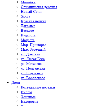
Мамайка
Олимпийская деревня
Новый Сочи
Хоста
Красная поляна
Дагомыс
Веселое
Кудепста
Мацеста
Мкр. Приморье
Мкр. Заречный
ул. Донская
ул. Лысая Гора
ул. Метелева
ул. Полтавская
ул. Есауленко
ул. Воровского
Дома
Коттеджные поселки
Виллы
Элитные
Недорогие