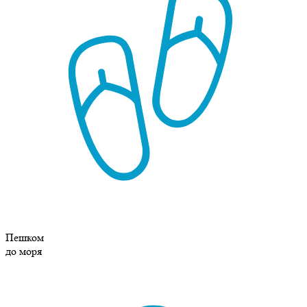
Пешком
до моря