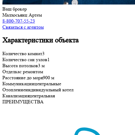
Ваш брокер
Малхосьянц Артем
8-800-707-55-23
Связаться с агентом
Характеристики объекта
Количество комнат
3
Количество сан узлов
1
Высота потолков
3 м
Отделка
с ремонтом
Расстояние до моря
900 м
Коммуникации
центральные
Отопление
индивидуальный котел
Канализация
центральная
ПРЕИМУЩЕСТВА