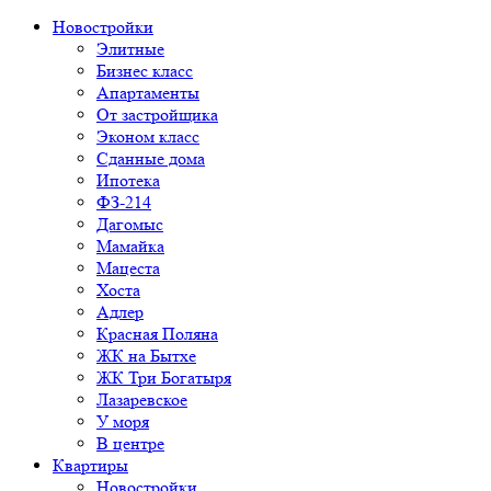
Новостройки
Элитные
Бизнес класс
Апартаменты
От застройщика
Эконом класс
Сданные дома
Ипотека
ФЗ-214
Дагомыс
Мамайка
Мацеста
Хоста
Адлер
Красная Поляна
ЖК на Бытхе
ЖК Три Богатыря
Лазаревское
У моря
В центре
Квартиры
Новостройки