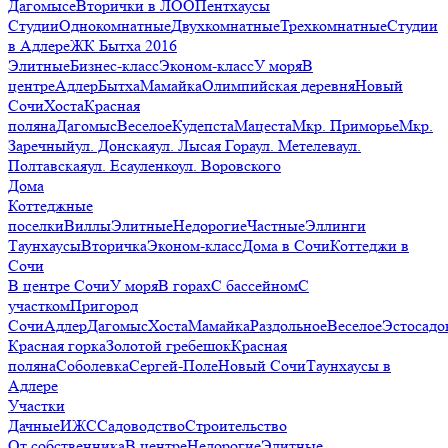
Дагомысе
Вторички в ЛОО
Пентхаусы
Студии
Однокомнатные
Двухкомнатные
Трехкомнатные
Студии
в Адлере
ЖК Бытха 2016
Элитные
Бизнес-класс
Эконом-класс
У моря
В
центре
Адлер
Бытха
Мамайка
Олимпийская деревня
Новый
Сочи
Хоста
Красная
поляна
Дагомыс
Веселое
Кудепста
Мацеста
Мкр. Приморье
Мкр.
Заречный
ул. Донская
ул. Лысая Гора
ул. Метелева
ул.
Полтавская
ул. Есауленко
ул. Воровского
Дома
Коттеджные
поселки
Виллы
Элитные
Недорогие
Частные
Эллинги
Таунхаусы
Вторичка
Эконом-класс
Дома в Сочи
Коттеджи в
Сочи
В центре Сочи
У моря
В горах
С бассейном
С
участком
Пригород
Сочи
Адлер
Дагомыс
Хоста
Мамайка
Раздольное
Веселое
Эстосадо
Красная горка
Золотой гребешок
Красная
поляна
Соболевка
Сергей-Поле
Новый Сочи
Таунхаусы в
Адлере
Участки
Дачные
ИЖС
Садоводство
Строительство
От собственника
В центре
Недорогие
Элитные