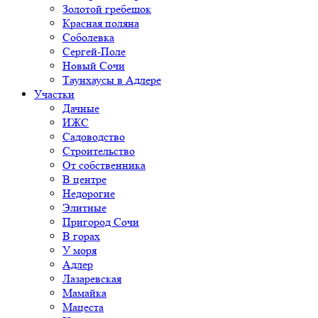
Золотой гребешок
Красная поляна
Соболевка
Сергей-Поле
Новый Сочи
Таунхаусы в Адлере
Участки
Дачные
ИЖС
Садоводство
Строительство
От собственника
В центре
Недорогие
Элитные
Пригород Сочи
В горах
У моря
Адлер
Лазаревская
Мамайка
Мацеста