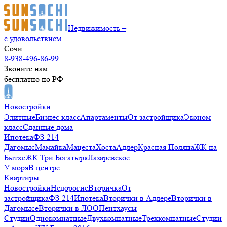
Недвижимость –
с удовольствием
Сочи
8-938-496-86-99
Звоните нам
бесплатно по РФ
Новостройки
Элитные
Бизнес класс
Апартаменты
От застройщика
Эконом
класс
Сданные дома
Ипотека
ФЗ-214
Дагомыс
Мамайка
Мацеста
Хоста
Адлер
Красная Поляна
ЖК на
Бытхе
ЖК Три Богатыря
Лазаревское
У моря
В центре
Квартиры
Новостройки
Недорогие
Вторичка
От
застройщика
ФЗ-214
Ипотека
Вторички в Адлере
Вторички в
Дагомысе
Вторички в ЛОО
Пентхаусы
Студии
Однокомнатные
Двухкомнатные
Трехкомнатные
Студии