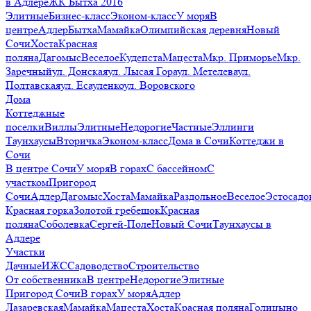
в Адлере
ЖК Бытха 2016
Элитные
Бизнес-класс
Эконом-класс
У моря
В
центре
Адлер
Бытха
Мамайка
Олимпийская деревня
Новый
Сочи
Хоста
Красная
поляна
Дагомыс
Веселое
Кудепста
Мацеста
Мкр. Приморье
Мкр.
Заречный
ул. Донская
ул. Лысая Гора
ул. Метелева
ул.
Полтавская
ул. Есауленко
ул. Воровского
Дома
Коттеджные
поселки
Виллы
Элитные
Недорогие
Частные
Эллинги
Таунхаусы
Вторичка
Эконом-класс
Дома в Сочи
Коттеджи в
Сочи
В центре Сочи
У моря
В горах
С бассейном
С
участком
Пригород
Сочи
Адлер
Дагомыс
Хоста
Мамайка
Раздольное
Веселое
Эстосадо
Красная горка
Золотой гребешок
Красная
поляна
Соболевка
Сергей-Поле
Новый Сочи
Таунхаусы в
Адлере
Участки
Дачные
ИЖС
Садоводство
Строительство
От собственника
В центре
Недорогие
Элитные
Пригород Сочи
В горах
У моря
Адлер
Лазаревская
Мамайка
Мацеста
Хоста
Красная поляна
Голицыно