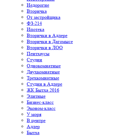
Недорогие
Вторичка
От застройщика
ФЗ-214
Ипотека
Вторички в Адлере
Вторички в Дагомысе
Вторички в ЛОО
Пентхаусы
Студии
Однокомнатные
Двухкомнатные
Трехкомнатные
Студии в Адлере
ЖК Бытха 2016
Элитные
Бизнес-класс
Эконом-класс
У моря
В центре
Адлер
Бытха