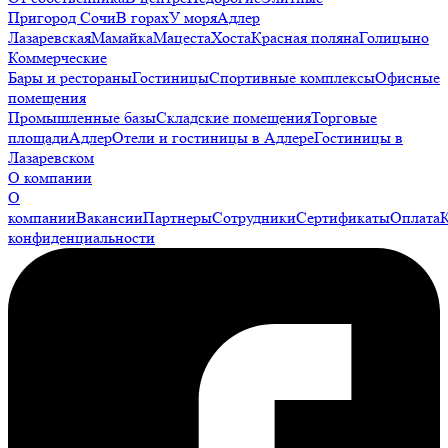
Пригород Сочи
В горах
У моря
Адлер
Лазаревская
Мамайка
Мацеста
Хоста
Красная поляна
Голицыно
Коммерческие
Бары и рестораны
Гостиницы
Спортивные комплексы
Офисные
помещения
Промышленные базы
Складские помещения
Торговые
площади
Адлер
Отели и гостиницы в Адлере
Гостиницы в
Лазаревском
О компании
О
компании
Вакансии
Партнеры
Сотрудники
Сертификаты
Оплата
конфиденциальности