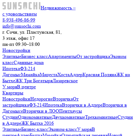
Недвижимость –
с удовольствием
8-938-496-86-99
info@sunsochi.com
г. Сочи, ул. Пластунская, 81,
3 этаж, офис 17
пн-пт 09:30–18:00
Новостройки
Элитные
Бизнес класс
Апартаменты
От застройщика
Эконом
класс
Сданные дома
Ипотека
ФЗ-214
Дагомыс
Мамайка
Мацеста
Хоста
Адлер
Красная Поляна
ЖК на
Бытхе
ЖК Три Богатыря
Лазаревское
У моря
В центре
Квартиры
Новостройки
Недорогие
Вторичка
От
застройщика
ФЗ-214
Ипотека
Вторички в Адлере
Вторички в
Дагомысе
Вторички в ЛОО
Пентхаусы
Студии
Однокомнатные
Двухкомнатные
Трехкомнатные
Студии
в Адлере
ЖК Бытха 2016
Элитные
Бизнес-класс
Эконом-класс
У моря
В
центре
Адлер
Бытха
Мамайка
Олимпийская деревня
Новый