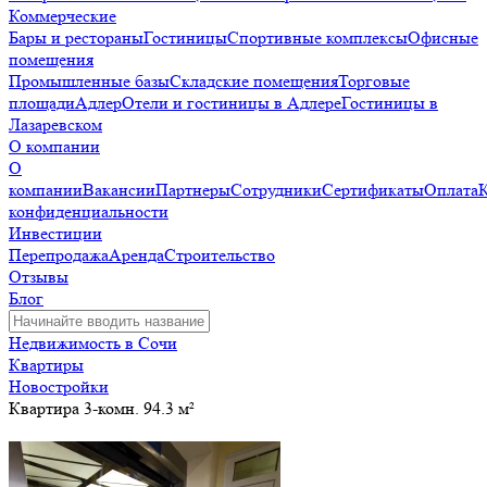
Коммерческие
Бары и рестораны
Гостиницы
Спортивные комплексы
Офисные
помещения
Промышленные базы
Складские помещения
Торговые
площади
Адлер
Отели и гостиницы в Адлере
Гостиницы в
Лазаревском
О компании
О
компании
Вакансии
Партнеры
Сотрудники
Сертификаты
Оплата
конфиденциальности
Инвестиции
Перепродажа
Аренда
Строительство
Отзывы
Блог
Недвижимость в Сочи
Квартиры
Новостройки
Квартира 3-комн. 94.3 м²