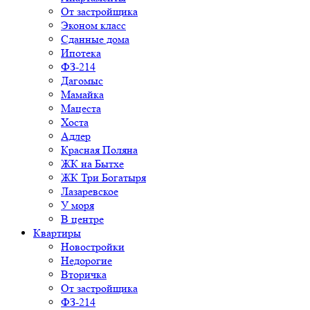
От застройщика
Эконом класс
Сданные дома
Ипотека
ФЗ-214
Дагомыс
Мамайка
Мацеста
Хоста
Адлер
Красная Поляна
ЖК на Бытхе
ЖК Три Богатыря
Лазаревское
У моря
В центре
Квартиры
Новостройки
Недорогие
Вторичка
От застройщика
ФЗ-214