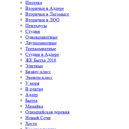
Ипотека
Вторички в Адлере
Вторички в Дагомысе
Вторички в ЛОО
Пентхаусы
Студии
Однокомнатные
Двухкомнатные
Трехкомнатные
Студии в Адлере
ЖК Бытха 2016
Элитные
Бизнес-класс
Эконом-класс
У моря
В центре
Адлер
Бытха
Мамайка
Олимпийская деревня
Новый Сочи
Хоста