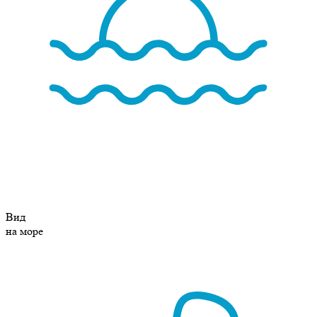
Вид
на море