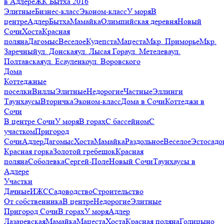
в Адлере
ЖК Бытха 2016
Элитные
Бизнес-класс
Эконом-класс
У моря
В
центре
Адлер
Бытха
Мамайка
Олимпийская деревня
Новый
Сочи
Хоста
Красная
поляна
Дагомыс
Веселое
Кудепста
Мацеста
Мкр. Приморье
Мкр.
Заречный
ул. Донская
ул. Лысая Гора
ул. Метелева
ул.
Полтавская
ул. Есауленко
ул. Воровского
Дома
Коттеджные
поселки
Виллы
Элитные
Недорогие
Частные
Эллинги
Таунхаусы
Вторичка
Эконом-класс
Дома в Сочи
Коттеджи в
Сочи
В центре Сочи
У моря
В горах
С бассейном
С
участком
Пригород
Сочи
Адлер
Дагомыс
Хоста
Мамайка
Раздольное
Веселое
Эстосадо
Красная горка
Золотой гребешок
Красная
поляна
Соболевка
Сергей-Поле
Новый Сочи
Таунхаусы в
Адлере
Участки
Дачные
ИЖС
Садоводство
Строительство
От собственника
В центре
Недорогие
Элитные
Пригород Сочи
В горах
У моря
Адлер
Лазаревская
Мамайка
Мацеста
Хоста
Красная поляна
Голицыно