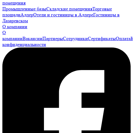
помещения
Промышленные базы
Складские помещения
Торговые
площади
Адлер
Отели и гостиницы в Адлере
Гостиницы в
Лазаревском
О компании
О
компании
Вакансии
Партнеры
Сотрудники
Сертификаты
Оплата
конфиденциальности