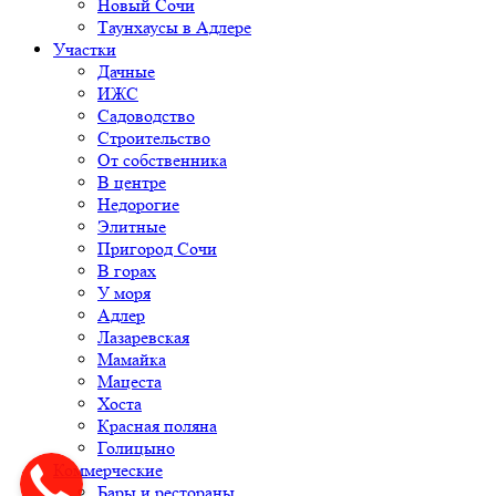
Новый Сочи
Таунхаусы в Адлере
Участки
Дачные
ИЖС
Садоводство
Строительство
От собственника
В центре
Недорогие
Элитные
Пригород Сочи
В горах
У моря
Адлер
Лазаревская
Мамайка
Мацеста
Хоста
Красная поляна
Голицыно
Коммерческие
Бары и рестораны