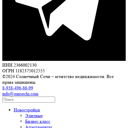
ИНН 2366002130
ОГРН 1182375012555
©2024 Солнечный Сочи – агентство недвижимости. Все
права защищены.
8-938-496-86-99
info@sunsochi.com
Новостройки
Элитные
Бизнес класс
Апартаменты