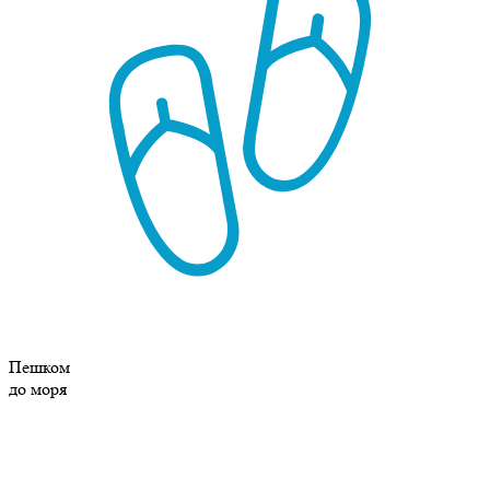
Пешком
до моря