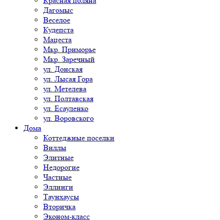
Красная поляна
Дагомыс
Веселое
Кудепста
Мацеста
Мкр. Приморье
Мкр. Заречный
ул. Донская
ул. Лысая Гора
ул. Метелева
ул. Полтавская
ул. Есауленко
ул. Воровского
Дома
Коттеджные поселки
Виллы
Элитные
Недорогие
Частные
Эллинги
Таунхаусы
Вторичка
Эконом-класс