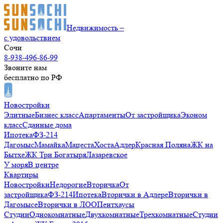
Недвижимость –
с удовольствием
Сочи
8-938-496-86-99
Звоните нам
бесплатно по РФ
Новостройки
Элитные
Бизнес класс
Апартаменты
От застройщика
Эконом
класс
Сданные дома
Ипотека
ФЗ-214
Дагомыс
Мамайка
Мацеста
Хоста
Адлер
Красная Поляна
ЖК на
Бытхе
ЖК Три Богатыря
Лазаревское
У моря
В центре
Квартиры
Новостройки
Недорогие
Вторичка
От
застройщика
ФЗ-214
Ипотека
Вторички в Адлере
Вторички в
Дагомысе
Вторички в ЛОО
Пентхаусы
Студии
Однокомнатные
Двухкомнатные
Трехкомнатные
Студии