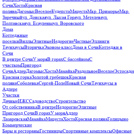
Сочи
Хоста
Красная
поляна
Дагомыс
Веселое
Кудепста
Мацеста
Мкр. Приморье
Мкр.
Заречный
ул. Донская
ул. Лысая Гора
ул. Метелева
ул.
Полтавская
ул. Есауленко
ул. Воровского
Дома
Коттеджные
поселки
Виллы
Элитные
Недорогие
Частные
Эллинги
Таунхаусы
Вторичка
Эконом-класс
Дома в Сочи
Коттеджи в
Сочи
В центре Сочи
У моря
В горах
С бассейном
С
участком
Пригород
Сочи
Адлер
Дагомыс
Хоста
Мамайка
Раздольное
Веселое
Эстосадо
Красная горка
Золотой гребешок
Красная
поляна
Соболевка
Сергей-Поле
Новый Сочи
Таунхаусы в
Адлере
Участки
Дачные
ИЖС
Садоводство
Строительство
От собственника
В центре
Недорогие
Элитные
Пригород Сочи
В горах
У моря
Адлер
Лазаревская
Мамайка
Мацеста
Хоста
Красная поляна
Голицыно
Коммерческие
Бары и рестораны
Гостиницы
Спортивные комплексы
Офисные