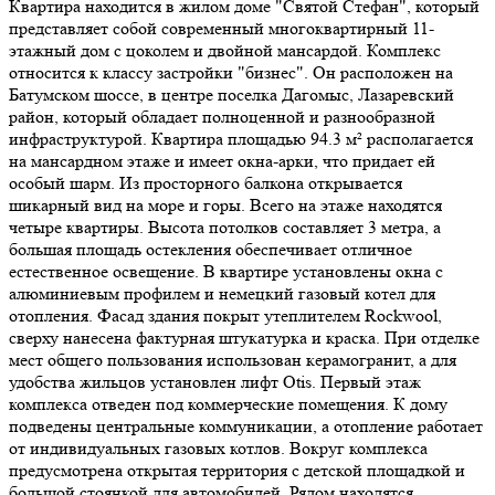
Квартира находится в жилом доме "Святой Стефан", который
представляет собой современный многоквартирный 11-
этажный дом с цоколем и двойной мансардой. Комплекс
относится к классу застройки "бизнес". Он расположен на
Батумском шоссе, в центре поселка Дагомыс, Лазаревский
район, который обладает полноценной и разнообразной
инфраструктурой. Квартира площадью 94.3 м² располагается
на мансардном этаже и имеет окна-арки, что придает ей
особый шарм. Из просторного балкона открывается
шикарный вид на море и горы. Всего на этаже находятся
четыре квартиры. Высота потолков составляет 3 метра, а
большая площадь остекления обеспечивает отличное
естественное освещение. В квартире установлены окна с
алюминиевым профилем и немецкий газовый котел для
отопления. Фасад здания покрыт утеплителем Rockwool,
сверху нанесена фактурная штукатурка и краска. При отделке
мест общего пользования использован керамогранит, а для
удобства жильцов установлен лифт Otis. Первый этаж
комплекса отведен под коммерческие помещения. К дому
подведены центральные коммуникации, а отопление работает
от индивидуальных газовых котлов. Вокруг комплекса
предусмотрена открытая территория с детской площадкой и
большой стоянкой для автомобилей. Рядом находятся