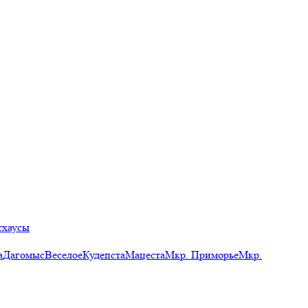
тхаусы
а
Дагомыс
Веселое
Кудепста
Мацеста
Мкр. Приморье
Мкр.