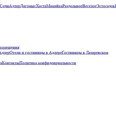
и
 Сочи
Адлер
Дагомыс
Хоста
Мамайка
Раздольное
Веселое
Эстосадок
помещения
Адлер
Отели и гостиницы в Адлере
Гостиницы в Лазаревском
а
Контакты
Политика конфиденциальности