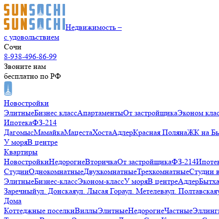
Недвижимость –
с удовольствием
Сочи
8-938-496-86-99
Звоните нам
бесплатно по РФ
Новостройки
Элитные
Бизнес класс
Апартаменты
От застройщика
Эконом кла
Ипотека
ФЗ-214
Дагомыс
Мамайка
Мацеста
Хоста
Адлер
Красная Поляна
ЖК на Б
У моря
В центре
Квартиры
Новостройки
Недорогие
Вторичка
От застройщика
ФЗ-214
Ипоте
Студии
Однокомнатные
Двухкомнатные
Трехкомнатные
Студии 
Элитные
Бизнес-класс
Эконом-класс
У моря
В центре
Адлер
Бытх
Заречный
ул. Донская
ул. Лысая Гора
ул. Метелева
ул. Полтавская
Дома
Коттеджные поселки
Виллы
Элитные
Недорогие
Частные
Эллинг