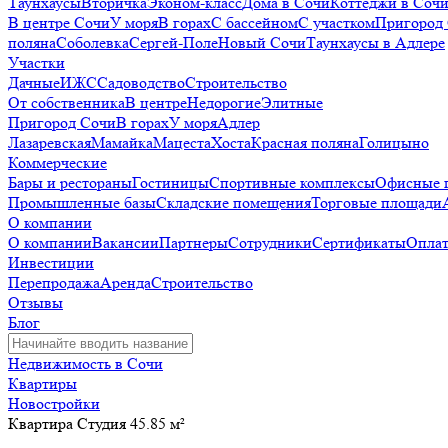
Таунхаусы
Вторичка
Эконом-класс
Дома в Сочи
Коттеджи в Соч
В центре Сочи
У моря
В горах
С бассейном
С участком
Пригород
поляна
Соболевка
Сергей-Поле
Новый Сочи
Таунхаусы в Адлере
Участки
Дачные
ИЖС
Садоводство
Строительство
От собственника
В центре
Недорогие
Элитные
Пригород Сочи
В горах
У моря
Адлер
Лазаревская
Мамайка
Мацеста
Хоста
Красная поляна
Голицыно
Коммерческие
Бары и рестораны
Гостиницы
Спортивные комплексы
Офисные 
Промышленные базы
Складские помещения
Торговые площади
О компании
О компании
Вакансии
Партнеры
Сотрудники
Сертификаты
Оплат
Инвестиции
Перепродажа
Аренда
Строительство
Отзывы
Блог
Недвижимость в Сочи
Квартиры
Новостройки
Квартира Студия 45.85 м²