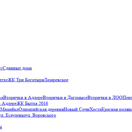
сс
Сданные дома
ытхе
ЖК Три Богатыря
Лазаревское
ка
Вторички в Адлере
Вторички в Дагомысе
Вторички в ЛОО
Пен
в Адлере
ЖК Бытха 2016
а
Мамайка
Олимпийская деревня
Новый Сочи
Хоста
Красная полян
ул. Есауленко
ул. Воровского
и