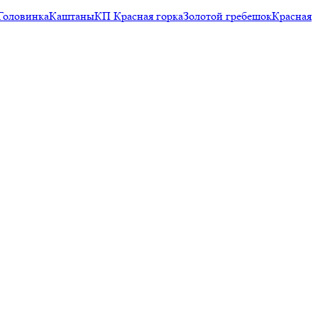
Головинка
Каштаны
КП Красная горка
Золотой гребешок
Красная