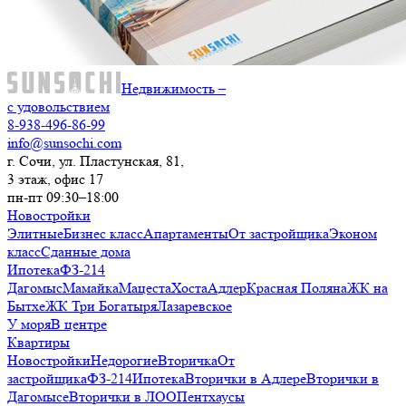
Недвижимость –
с удовольствием
8-938-496-86-99
info@sunsochi.com
г. Сочи, ул. Пластунская, 81,
3 этаж, офис 17
пн-пт 09:30–18:00
Новостройки
Элитные
Бизнес класс
Апартаменты
От застройщика
Эконом
класс
Сданные дома
Ипотека
ФЗ-214
Дагомыс
Мамайка
Мацеста
Хоста
Адлер
Красная Поляна
ЖК на
Бытхе
ЖК Три Богатыря
Лазаревское
У моря
В центре
Квартиры
Новостройки
Недорогие
Вторичка
От
застройщика
ФЗ-214
Ипотека
Вторички в Адлере
Вторички в
Дагомысе
Вторички в ЛОО
Пентхаусы