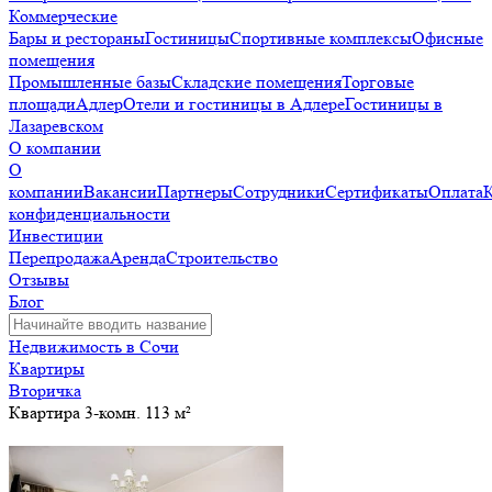
Коммерческие
Бары и рестораны
Гостиницы
Спортивные комплексы
Офисные
помещения
Промышленные базы
Складские помещения
Торговые
площади
Адлер
Отели и гостиницы в Адлере
Гостиницы в
Лазаревском
О компании
О
компании
Вакансии
Партнеры
Сотрудники
Сертификаты
Оплата
конфиденциальности
Инвестиции
Перепродажа
Аренда
Строительство
Отзывы
Блог
Недвижимость в Сочи
Квартиры
Вторичка
Квартира 3-комн. 113 м²