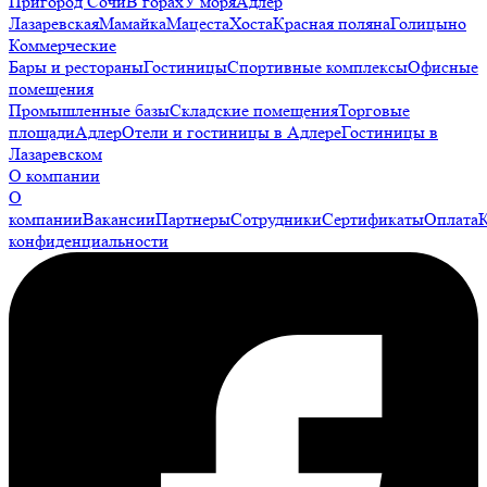
Пригород Сочи
В горах
У моря
Адлер
Лазаревская
Мамайка
Мацеста
Хоста
Красная поляна
Голицыно
Коммерческие
Бары и рестораны
Гостиницы
Спортивные комплексы
Офисные
помещения
Промышленные базы
Складские помещения
Торговые
площади
Адлер
Отели и гостиницы в Адлере
Гостиницы в
Лазаревском
О компании
О
компании
Вакансии
Партнеры
Сотрудники
Сертификаты
Оплата
конфиденциальности