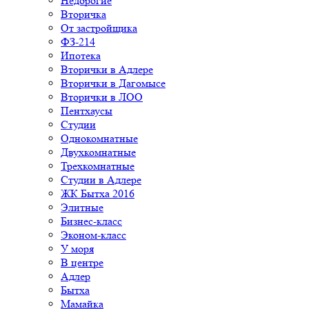
Недорогие
Вторичка
От застройщика
ФЗ-214
Ипотека
Вторички в Адлере
Вторички в Дагомысе
Вторички в ЛОО
Пентхаусы
Студии
Однокомнатные
Двухкомнатные
Трехкомнатные
Студии в Адлере
ЖК Бытха 2016
Элитные
Бизнес-класс
Эконом-класс
У моря
В центре
Адлер
Бытха
Мамайка