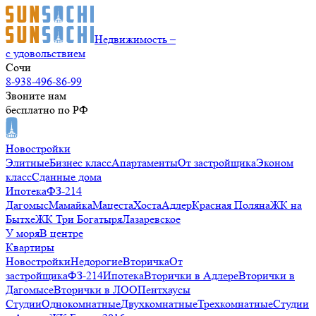
Недвижимость –
с удовольствием
Сочи
8-938-496-86-99
Звоните нам
бесплатно по РФ
Новостройки
Элитные
Бизнес класс
Апартаменты
От застройщика
Эконом
класс
Сданные дома
Ипотека
ФЗ-214
Дагомыс
Мамайка
Мацеста
Хоста
Адлер
Красная Поляна
ЖК на
Бытхе
ЖК Три Богатыря
Лазаревское
У моря
В центре
Квартиры
Новостройки
Недорогие
Вторичка
От
застройщика
ФЗ-214
Ипотека
Вторички в Адлере
Вторички в
Дагомысе
Вторички в ЛОО
Пентхаусы
Студии
Однокомнатные
Двухкомнатные
Трехкомнатные
Студии