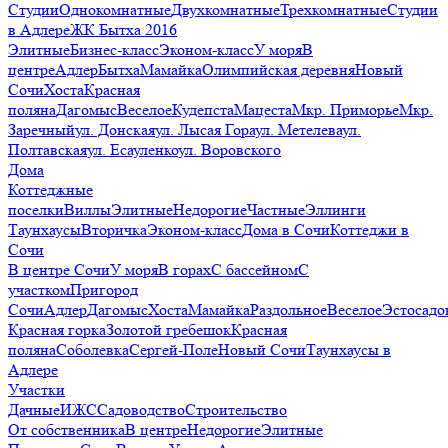
Студии
Однокомнатные
Двухкомнатные
Трехкомнатные
Студии
в Адлере
ЖК Бытха 2016
Элитные
Бизнес-класс
Эконом-класс
У моря
В
центре
Адлер
Бытха
Мамайка
Олимпийская деревня
Новый
Сочи
Хоста
Красная
поляна
Дагомыс
Веселое
Кудепста
Мацеста
Мкр. Приморье
Мкр.
Заречный
ул. Донская
ул. Лысая Гора
ул. Метелева
ул.
Полтавская
ул. Есауленко
ул. Воровского
Дома
Коттеджные
поселки
Виллы
Элитные
Недорогие
Частные
Эллинги
Таунхаусы
Вторичка
Эконом-класс
Дома в Сочи
Коттеджи в
Сочи
В центре Сочи
У моря
В горах
С бассейном
С
участком
Пригород
Сочи
Адлер
Дагомыс
Хоста
Мамайка
Раздольное
Веселое
Эстосадо
Красная горка
Золотой гребешок
Красная
поляна
Соболевка
Сергей-Поле
Новый Сочи
Таунхаусы в
Адлере
Участки
Дачные
ИЖС
Садоводство
Строительство
От собственника
В центре
Недорогие
Элитные