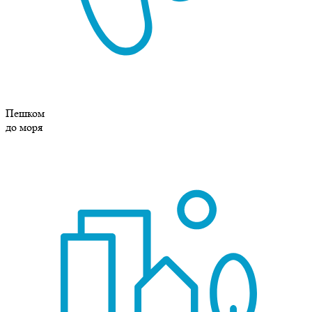
Пешком
до моря