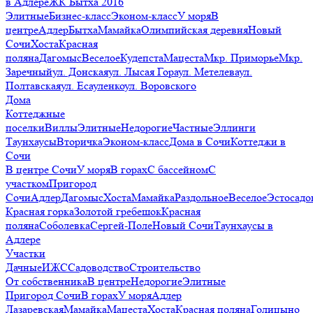
в Адлере
ЖК Бытха 2016
Элитные
Бизнес-класс
Эконом-класс
У моря
В
центре
Адлер
Бытха
Мамайка
Олимпийская деревня
Новый
Сочи
Хоста
Красная
поляна
Дагомыс
Веселое
Кудепста
Мацеста
Мкр. Приморье
Мкр.
Заречный
ул. Донская
ул. Лысая Гора
ул. Метелева
ул.
Полтавская
ул. Есауленко
ул. Воровского
Дома
Коттеджные
поселки
Виллы
Элитные
Недорогие
Частные
Эллинги
Таунхаусы
Вторичка
Эконом-класс
Дома в Сочи
Коттеджи в
Сочи
В центре Сочи
У моря
В горах
С бассейном
С
участком
Пригород
Сочи
Адлер
Дагомыс
Хоста
Мамайка
Раздольное
Веселое
Эстосадо
Красная горка
Золотой гребешок
Красная
поляна
Соболевка
Сергей-Поле
Новый Сочи
Таунхаусы в
Адлере
Участки
Дачные
ИЖС
Садоводство
Строительство
От собственника
В центре
Недорогие
Элитные
Пригород Сочи
В горах
У моря
Адлер
Лазаревская
Мамайка
Мацеста
Хоста
Красная поляна
Голицыно