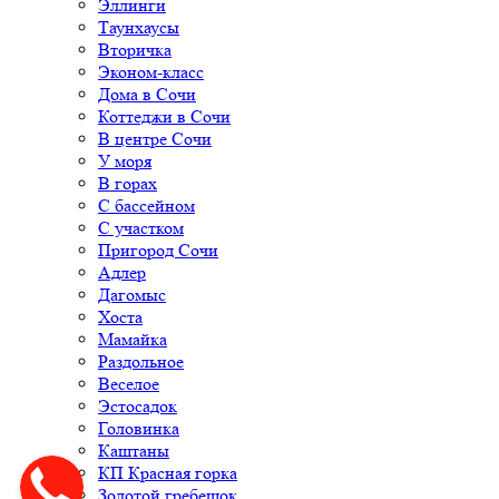
Эллинги
Таунхаусы
Вторичка
Эконом-класс
Дома в Сочи
Коттеджи в Сочи
В центре Сочи
У моря
В горах
С бассейном
С участком
Пригород Сочи
Адлер
Дагомыс
Хоста
Мамайка
Раздольное
Веселое
Эстосадок
Головинка
Каштаны
КП Красная горка
Золотой гребешок