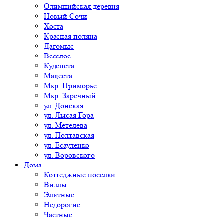
Олимпийская деревня
Новый Сочи
Хоста
Красная поляна
Дагомыс
Веселое
Кудепста
Мацеста
Мкр. Приморье
Мкр. Заречный
ул. Донская
ул. Лысая Гора
ул. Метелева
ул. Полтавская
ул. Есауленко
ул. Воровского
Дома
Коттеджные поселки
Виллы
Элитные
Недорогие
Частные