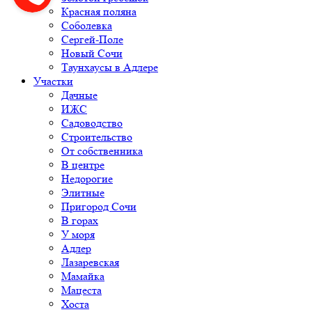
Красная поляна
Соболевка
Сергей-Поле
Новый Сочи
Таунхаусы в Адлере
Участки
Дачные
ИЖС
Садоводство
Строительство
От собственника
В центре
Недорогие
Элитные
Пригород Сочи
В горах
У моря
Адлер
Лазаревская
Мамайка
Мацеста
Хоста