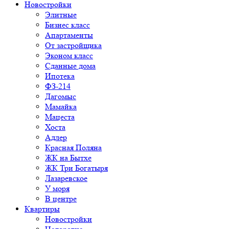
Новостройки
Элитные
Бизнес класс
Апартаменты
От застройщика
Эконом класс
Сданные дома
Ипотека
ФЗ-214
Дагомыс
Мамайка
Мацеста
Хоста
Адлер
Красная Поляна
ЖК на Бытхе
ЖК Три Богатыря
Лазаревское
У моря
В центре
Квартиры
Новостройки