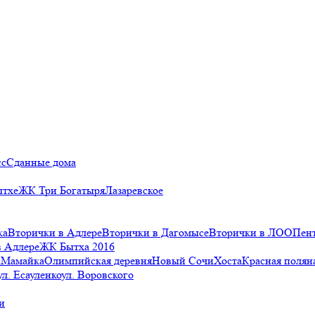
сс
Сданные дома
ытхе
ЖК Три Богатыря
Лазаревское
ка
Вторички в Адлере
Вторички в Дагомысе
Вторички в ЛОО
Пен
в Адлере
ЖК Бытха 2016
а
Мамайка
Олимпийская деревня
Новый Сочи
Хоста
Красная полян
ул. Есауленко
ул. Воровского
и