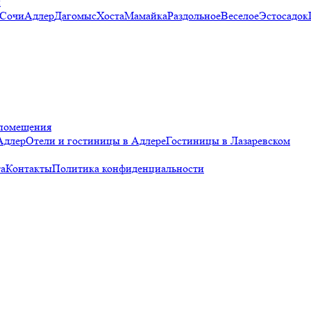
и
 Сочи
Адлер
Дагомыс
Хоста
Мамайка
Раздольное
Веселое
Эстосадок
помещения
Адлер
Отели и гостиницы в Адлере
Гостиницы в Лазаревском
а
Контакты
Политика конфиденциальности