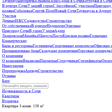
Таунхаусы
Вторичка
Эконом-класс
Дома в Сочи
Коттеджи в Соч
В центре Сочи
У моря
В горах
С бассейном
С участком
Пригород
поляна
Соболевка
Сергей-Поле
Новый Сочи
Таунхаусы в Адлере
Участки
Дачные
ИЖС
Садоводство
Строительство
От собственника
В центре
Недорогие
Элитные
Пригород Сочи
В горах
У моря
Адлер
Лазаревская
Мамайка
Мацеста
Хоста
Красная поляна
Голицыно
Коммерческие
Бары и рестораны
Гостиницы
Спортивные комплексы
Офисные 
Промышленные базы
Складские помещения
Торговые площади
О компании
О компании
Вакансии
Партнеры
Сотрудники
Сертификаты
Оплат
Инвестиции
Перепродажа
Аренда
Строительство
Отзывы
Блог
Недвижимость в Сочи
Квартиры
Вторичка
Квартира 3-комн. 138 м²