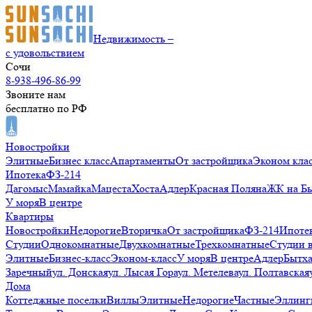
Недвижимость –
с удовольствием
Сочи
8-938-496-86-99
Звоните нам
бесплатно по РФ
Новостройки
Элитные
Бизнес класс
Апартаменты
От застройщика
Эконом кла
Ипотека
ФЗ-214
Дагомыс
Мамайка
Мацеста
Хоста
Адлер
Красная Поляна
ЖК на Б
У моря
В центре
Квартиры
Новостройки
Недорогие
Вторичка
От застройщика
ФЗ-214
Ипоте
Студии
Однокомнатные
Двухкомнатные
Трехкомнатные
Студии 
Элитные
Бизнес-класс
Эконом-класс
У моря
В центре
Адлер
Бытх
Заречный
ул. Донская
ул. Лысая Гора
ул. Метелева
ул. Полтавская
Дома
Коттеджные поселки
Виллы
Элитные
Недорогие
Частные
Эллинг