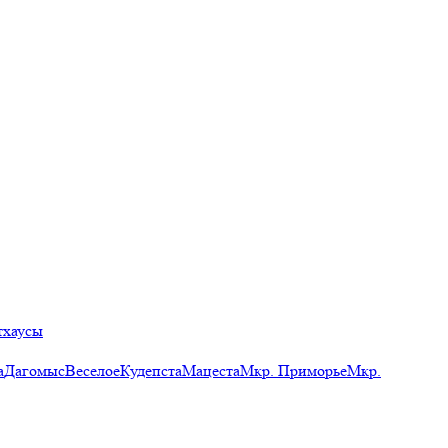
тхаусы
а
Дагомыс
Веселое
Кудепста
Мацеста
Мкр. Приморье
Мкр.