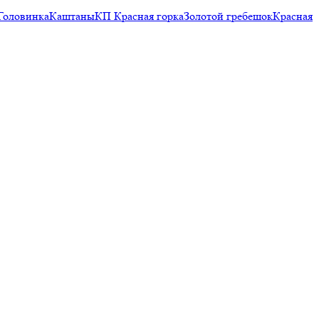
Головинка
Каштаны
КП Красная горка
Золотой гребешок
Красная