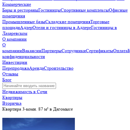
Коммерческие
Бары и рестораны
Гостиницы
Спортивные комплексы
Офисные
помещения
Промышленные базы
Складские помещения
Торговые
площади
Адлер
Отели и гостиницы в Адлере
Гостиницы в
Лазаревском
О компании
О
компании
Вакансии
Партнеры
Сотрудники
Сертификаты
Оплата
конфиденциальности
Инвестиции
Перепродажа
Аренда
Строительство
Отзывы
Блог
Недвижимость в Сочи
Квартиры
Вторичка
Квартира 3-комн. 87 м² в Дагомысе