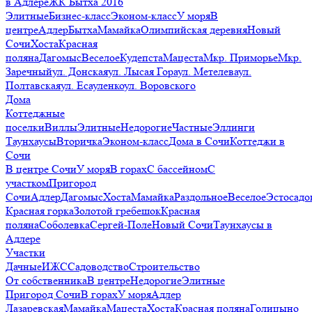
в Адлере
ЖК Бытха 2016
Элитные
Бизнес-класс
Эконом-класс
У моря
В
центре
Адлер
Бытха
Мамайка
Олимпийская деревня
Новый
Сочи
Хоста
Красная
поляна
Дагомыс
Веселое
Кудепста
Мацеста
Мкр. Приморье
Мкр.
Заречный
ул. Донская
ул. Лысая Гора
ул. Метелева
ул.
Полтавская
ул. Есауленко
ул. Воровского
Дома
Коттеджные
поселки
Виллы
Элитные
Недорогие
Частные
Эллинги
Таунхаусы
Вторичка
Эконом-класс
Дома в Сочи
Коттеджи в
Сочи
В центре Сочи
У моря
В горах
С бассейном
С
участком
Пригород
Сочи
Адлер
Дагомыс
Хоста
Мамайка
Раздольное
Веселое
Эстосадо
Красная горка
Золотой гребешок
Красная
поляна
Соболевка
Сергей-Поле
Новый Сочи
Таунхаусы в
Адлере
Участки
Дачные
ИЖС
Садоводство
Строительство
От собственника
В центре
Недорогие
Элитные
Пригород Сочи
В горах
У моря
Адлер
Лазаревская
Мамайка
Мацеста
Хоста
Красная поляна
Голицыно