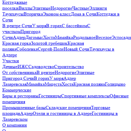
Коттеджные
поселки
Виллы
Элитные
Недорогие
Частные
Эллинги
Таунхаусы
Вторичка
Эконом-класс
Дома в Сочи
Коттеджи в
Сочи
В центре Сочи
У моря
В горах
С бассейном
С
участком
Пригород
Сочи
Адлер
Дагомыс
Хоста
Мамайка
Раздольное
Веселое
Эстосадо
Красная горка
Золотой гребешок
Красная
поляна
Соболевка
Сергей-Поле
Новый Сочи
Таунхаусы в
Адлере
Участки
Дачные
ИЖС
Садоводство
Строительство
От собственника
В центре
Недорогие
Элитные
Пригород Сочи
В горах
У моря
Адлер
Лазаревская
Мамайка
Мацеста
Хоста
Красная поляна
Голицыно
Коммерческие
Бары и рестораны
Гостиницы
Спортивные комплексы
Офисные
помещения
Промышленные базы
Складские помещения
Торговые
площади
Адлер
Отели и гостиницы в Адлере
Гостиницы в
Лазаревском
О компании
О