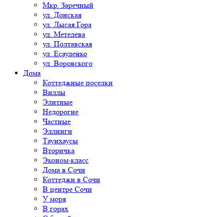
Мкр. Заречный
ул. Донская
ул. Лысая Гора
ул. Метелева
ул. Полтавская
ул. Есауленко
ул. Воровского
Дома
Коттеджные поселки
Виллы
Элитные
Недорогие
Частные
Эллинги
Таунхаусы
Вторичка
Эконом-класс
Дома в Сочи
Коттеджи в Сочи
В центре Сочи
У моря
В горах