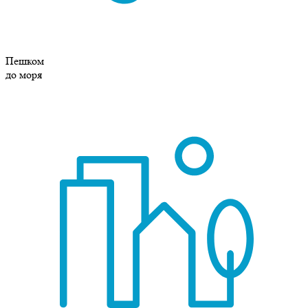
Пешком
до моря