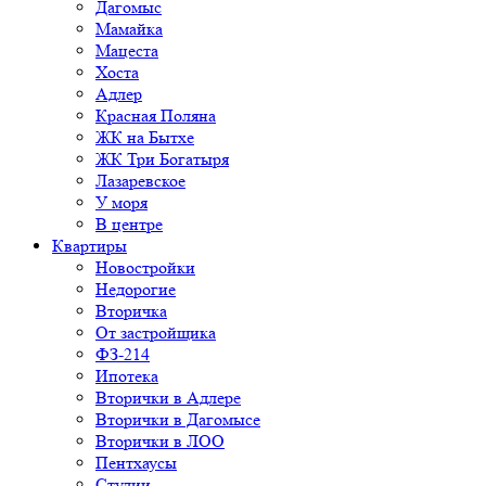
Дагомыс
Мамайка
Мацеста
Хоста
Адлер
Красная Поляна
ЖК на Бытхе
ЖК Три Богатыря
Лазаревское
У моря
В центре
Квартиры
Новостройки
Недорогие
Вторичка
От застройщика
ФЗ-214
Ипотека
Вторички в Адлере
Вторички в Дагомысе
Вторички в ЛОО
Пентхаусы
Студии