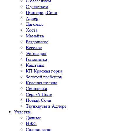
С бассейном
С участком
Пригород Сочи
Адлер
Дагомыс
Хоста
Мамайка
Раздольное
Веселое
Эстосадок
Головинка
Каштаны
КП Красная горка
Золотой гребешок
Красная поляна
Соболевка
Сергей-Поле
Новый Сочи
Таунхаусы в Адлере
Участки
Дачные
ИЖС
Садоводство