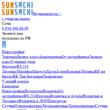
Недвижимость –
с удовольствием
Сочи
8-938-496-86-99
Звоните нам
бесплатно по РФ
Новостройки
Элитные
Бизнес класс
Апартаменты
От застройщика
Эконом
класс
Сданные дома
Ипотека
ФЗ-214
Дагомыс
Мамайка
Мацеста
Хоста
Адлер
Красная Поляна
ЖК на
Бытхе
ЖК Три Богатыря
Лазаревское
У моря
В центре
Квартиры
Новостройки
Недорогие
Вторичка
От
застройщика
ФЗ-214
Ипотека
Вторички в Адлере
Вторички в
Дагомысе
Вторички в ЛОО
Пентхаусы
Студии
Однокомнатные
Двухкомнатные
Трехкомнатные
Студии