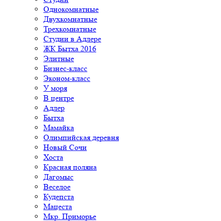
Однокомнатные
Двухкомнатные
Трехкомнатные
Студии в Адлере
ЖК Бытха 2016
Элитные
Бизнес-класс
Эконом-класс
У моря
В центре
Адлер
Бытха
Мамайка
Олимпийская деревня
Новый Сочи
Хоста
Красная поляна
Дагомыс
Веселое
Кудепста
Мацеста
Мкр. Приморье