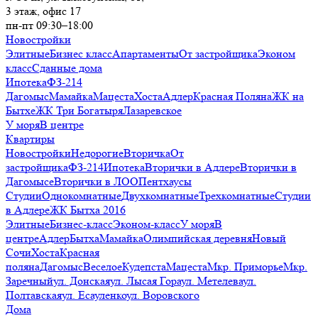
3 этаж, офис 17
пн-пт 09:30–18:00
Новостройки
Элитные
Бизнес класс
Апартаменты
От застройщика
Эконом
класс
Сданные дома
Ипотека
ФЗ-214
Дагомыс
Мамайка
Мацеста
Хоста
Адлер
Красная Поляна
ЖК на
Бытхе
ЖК Три Богатыря
Лазаревское
У моря
В центре
Квартиры
Новостройки
Недорогие
Вторичка
От
застройщика
ФЗ-214
Ипотека
Вторички в Адлере
Вторички в
Дагомысе
Вторички в ЛОО
Пентхаусы
Студии
Однокомнатные
Двухкомнатные
Трехкомнатные
Студии
в Адлере
ЖК Бытха 2016
Элитные
Бизнес-класс
Эконом-класс
У моря
В
центре
Адлер
Бытха
Мамайка
Олимпийская деревня
Новый
Сочи
Хоста
Красная
поляна
Дагомыс
Веселое
Кудепста
Мацеста
Мкр. Приморье
Мкр.
Заречный
ул. Донская
ул. Лысая Гора
ул. Метелева
ул.
Полтавская
ул. Есауленко
ул. Воровского
Дома