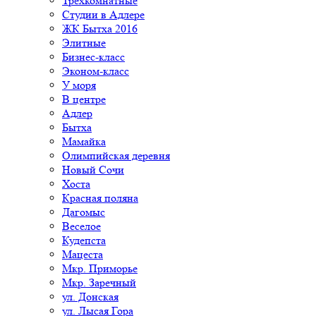
Трехкомнатные
Студии в Адлере
ЖК Бытха 2016
Элитные
Бизнес-класс
Эконом-класс
У моря
В центре
Адлер
Бытха
Мамайка
Олимпийская деревня
Новый Сочи
Хоста
Красная поляна
Дагомыс
Веселое
Кудепста
Мацеста
Мкр. Приморье
Мкр. Заречный
ул. Донская
ул. Лысая Гора