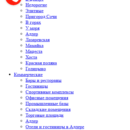
Недорогие
Элитные
Пригород Сочи
В горах
У моря
Адлер
Лазаревская
Мамайка
Мацеста
Хоста
Красная поляна
Голицыно
Коммерческие
Бары и рестораны
Гостиницы
Спортивные комплексы
Офисные помещения
Промышленные базы
Складские помещения
Торговые площади
Адлер
Отели и гостиницы в Адлере