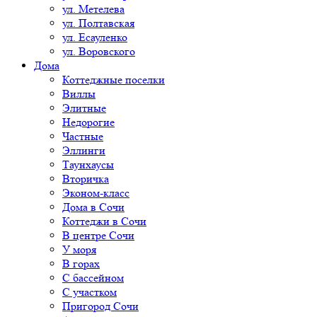
ул. Метелева
ул. Полтавская
ул. Есауленко
ул. Воровского
Дома
Коттеджные поселки
Виллы
Элитные
Недорогие
Частные
Эллинги
Таунхаусы
Вторичка
Эконом-класс
Дома в Сочи
Коттеджи в Сочи
В центре Сочи
У моря
В горах
С бассейном
С участком
Пригород Сочи