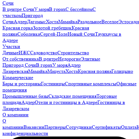
Сочи
В центре Сочи
У моря
В горах
С бассейном
С
участком
Пригород
Сочи
Адлер
Дагомыс
Хоста
Мамайка
Раздольное
Веселое
Эстосадо
Красная горка
Золотой гребешок
Красная
поляна
Соболевка
Сергей-Поле
Новый Сочи
Таунхаусы в
Адлере
Участки
Дачные
ИЖС
Садоводство
Строительство
От собственника
В центре
Недорогие
Элитные
Пригород Сочи
В горах
У моря
Адлер
Лазаревская
Мамайка
Мацеста
Хоста
Красная поляна
Голицыно
Коммерческие
Бары и рестораны
Гостиницы
Спортивные комплексы
Офисные
помещения
Промышленные базы
Складские помещения
Торговые
площади
Адлер
Отели и гостиницы в Адлере
Гостиницы в
Лазаревском
О компании
О
компании
Вакансии
Партнеры
Сотрудники
Сертификаты
Оплата
конфиденциальности