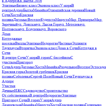
в Адлере
ЖК Бытха 2016
Элитные
Бизнес-класс
Эконом-класс
У моря
В
центре
Адлер
Бытха
Мамайка
Олимпийская деревня
Новый
Сочи
Хоста
Красная
поляна
Дагомыс
Веселое
Кудепста
Мацеста
Мкр. Приморье
Мкр.
Заречный
ул. Донская
ул. Лысая Гора
ул. Метелева
ул.
Полтавская
ул. Есауленко
ул. Воровского
Дома
Коттеджные
поселки
Виллы
Элитные
Недорогие
Частные
Эллинги
Таунхаусы
Вторичка
Эконом-класс
Дома в Сочи
Коттеджи в
Сочи
В центре Сочи
У моря
В горах
С бассейном
С
участком
Пригород
Сочи
Адлер
Дагомыс
Хоста
Мамайка
Раздольное
Веселое
Эстосадо
Красная горка
Золотой гребешок
Красная
поляна
Соболевка
Сергей-Поле
Новый Сочи
Таунхаусы в
Адлере
Участки
Дачные
ИЖС
Садоводство
Строительство
От собственника
В центре
Недорогие
Элитные
Пригород Сочи
В горах
У моря
Адлер
Лазаревская
Мамайка
Мацеста
Хоста
Красная поляна
Голицыно