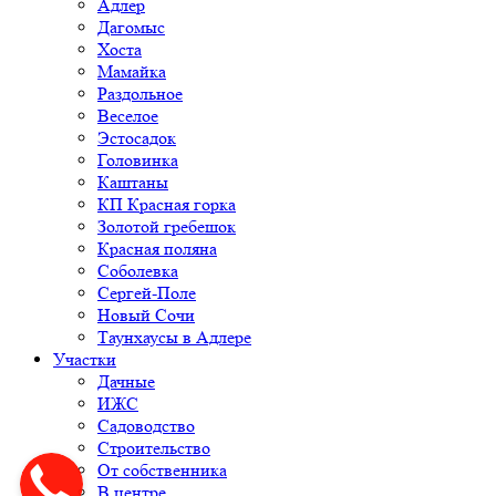
Адлер
Дагомыс
Хоста
Мамайка
Раздольное
Веселое
Эстосадок
Головинка
Каштаны
КП Красная горка
Золотой гребешок
Красная поляна
Соболевка
Сергей-Поле
Новый Сочи
Таунхаусы в Адлере
Участки
Дачные
ИЖС
Садоводство
Строительство
От собственника
В центре