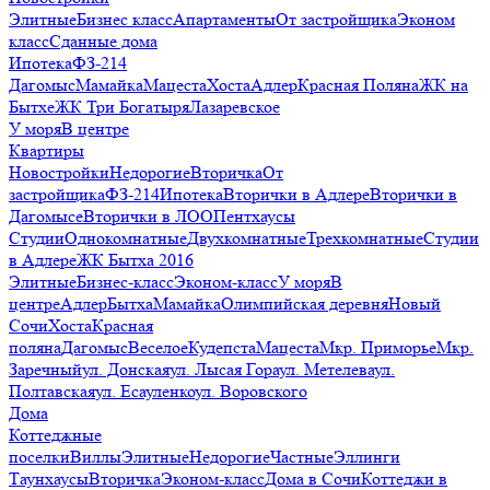
Элитные
Бизнес класс
Апартаменты
От застройщика
Эконом
класс
Сданные дома
Ипотека
ФЗ-214
Дагомыс
Мамайка
Мацеста
Хоста
Адлер
Красная Поляна
ЖК на
Бытхе
ЖК Три Богатыря
Лазаревское
У моря
В центре
Квартиры
Новостройки
Недорогие
Вторичка
От
застройщика
ФЗ-214
Ипотека
Вторички в Адлере
Вторички в
Дагомысе
Вторички в ЛОО
Пентхаусы
Студии
Однокомнатные
Двухкомнатные
Трехкомнатные
Студии
в Адлере
ЖК Бытха 2016
Элитные
Бизнес-класс
Эконом-класс
У моря
В
центре
Адлер
Бытха
Мамайка
Олимпийская деревня
Новый
Сочи
Хоста
Красная
поляна
Дагомыс
Веселое
Кудепста
Мацеста
Мкр. Приморье
Мкр.
Заречный
ул. Донская
ул. Лысая Гора
ул. Метелева
ул.
Полтавская
ул. Есауленко
ул. Воровского
Дома
Коттеджные
поселки
Виллы
Элитные
Недорогие
Частные
Эллинги
Таунхаусы
Вторичка
Эконом-класс
Дома в Сочи
Коттеджи в