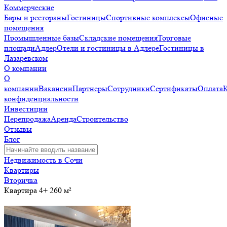
Коммерческие
Бары и рестораны
Гостиницы
Спортивные комплексы
Офисные
помещения
Промышленные базы
Складские помещения
Торговые
площади
Адлер
Отели и гостиницы в Адлере
Гостиницы в
Лазаревском
О компании
О
компании
Вакансии
Партнеры
Сотрудники
Сертификаты
Оплата
конфиденциальности
Инвестиции
Перепродажа
Аренда
Строительство
Отзывы
Блог
Недвижимость в Сочи
Квартиры
Вторичка
Квартира 4+ 260 м²