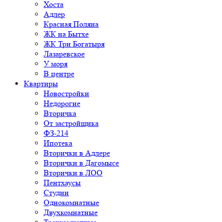
Хоста
Адлер
Красная Поляна
ЖК на Бытхе
ЖК Три Богатыря
Лазаревское
У моря
В центре
Квартиры
Новостройки
Недорогие
Вторичка
От застройщика
ФЗ-214
Ипотека
Вторички в Адлере
Вторички в Дагомысе
Вторички в ЛОО
Пентхаусы
Студии
Однокомнатные
Двухкомнатные