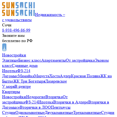
Недвижимость –
с удовольствием
Сочи
8-938-496-86-99
Звоните нам
бесплатно по РФ
Новостройки
Элитные
Бизнес класс
Апартаменты
От застройщика
Эконом
класс
Сданные дома
Ипотека
ФЗ-214
Дагомыс
Мамайка
Мацеста
Хоста
Адлер
Красная Поляна
ЖК на
Бытхе
ЖК Три Богатыря
Лазаревское
У моря
В центре
Квартиры
Новостройки
Недорогие
Вторичка
От
застройщика
ФЗ-214
Ипотека
Вторички в Адлере
Вторички в
Дагомысе
Вторички в ЛОО
Пентхаусы
Студии
Однокомнатные
Двухкомнатные
Трехкомнатные
Студии