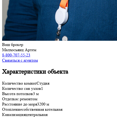
Ваш брокер
Малхосьянц Артем
8-800-707-55-23
Связаться с агентом
Характеристики объекта
Количество комнат
Студия
Количество сан узлов
1
Высота потолков
3 м
Отделка
с ремонтом
Расстояние до моря
3200 м
Отопление
собственная котельная
Канализация
центральная