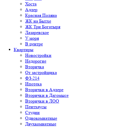
Хоста
Адлер
Красная Поляна
ЖК на Бытхе
ЖК Три Богатыря
Лазаревское
У моря
В центре
Квартиры
Новостройки
Недорогие
Вторичка
От застройщика
ФЗ-214
Ипотека
Вторички в Адлере
Вторички в Дагомысе
Вторички в ЛОО
Пентхаусы
Студии
Однокомнатные
Двухкомнатные