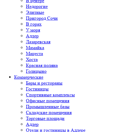
В центре
Недорогие
Элитные
Пригород Сочи
В горах
У моря
Адлер
Лазаревская
Мамайка
Мацеста
Хоста
Красная поляна
Голицыно
Коммерческие
Бары и рестораны
Гостиницы
Спортивные комплексы
Офисные помещения
Промышленные базы
Складские помещения
Торговые площади
Адлер
Отели и гостиницы в Адлере