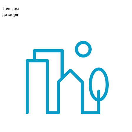
Пешком
до моря