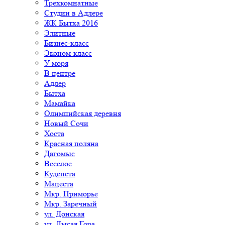
Трехкомнатные
Студии в Адлере
ЖК Бытха 2016
Элитные
Бизнес-класс
Эконом-класс
У моря
В центре
Адлер
Бытха
Мамайка
Олимпийская деревня
Новый Сочи
Хоста
Красная поляна
Дагомыс
Веселое
Кудепста
Мацеста
Мкр. Приморье
Мкр. Заречный
ул. Донская
ул. Лысая Гора