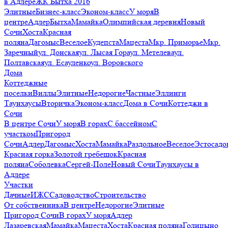
в Адлере
ЖК Бытха 2016
Элитные
Бизнес-класс
Эконом-класс
У моря
В
центре
Адлер
Бытха
Мамайка
Олимпийская деревня
Новый
Сочи
Хоста
Красная
поляна
Дагомыс
Веселое
Кудепста
Мацеста
Мкр. Приморье
Мкр.
Заречный
ул. Донская
ул. Лысая Гора
ул. Метелева
ул.
Полтавская
ул. Есауленко
ул. Воровского
Дома
Коттеджные
поселки
Виллы
Элитные
Недорогие
Частные
Эллинги
Таунхаусы
Вторичка
Эконом-класс
Дома в Сочи
Коттеджи в
Сочи
В центре Сочи
У моря
В горах
С бассейном
С
участком
Пригород
Сочи
Адлер
Дагомыс
Хоста
Мамайка
Раздольное
Веселое
Эстосадо
Красная горка
Золотой гребешок
Красная
поляна
Соболевка
Сергей-Поле
Новый Сочи
Таунхаусы в
Адлере
Участки
Дачные
ИЖС
Садоводство
Строительство
От собственника
В центре
Недорогие
Элитные
Пригород Сочи
В горах
У моря
Адлер
Лазаревская
Мамайка
Мацеста
Хоста
Красная поляна
Голицыно