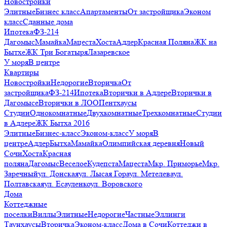
Новостройки
Элитные
Бизнес класс
Апартаменты
От застройщика
Эконом
класс
Сданные дома
Ипотека
ФЗ-214
Дагомыс
Мамайка
Мацеста
Хоста
Адлер
Красная Поляна
ЖК на
Бытхе
ЖК Три Богатыря
Лазаревское
У моря
В центре
Квартиры
Новостройки
Недорогие
Вторичка
От
застройщика
ФЗ-214
Ипотека
Вторички в Адлере
Вторички в
Дагомысе
Вторички в ЛОО
Пентхаусы
Студии
Однокомнатные
Двухкомнатные
Трехкомнатные
Студии
в Адлере
ЖК Бытха 2016
Элитные
Бизнес-класс
Эконом-класс
У моря
В
центре
Адлер
Бытха
Мамайка
Олимпийская деревня
Новый
Сочи
Хоста
Красная
поляна
Дагомыс
Веселое
Кудепста
Мацеста
Мкр. Приморье
Мкр.
Заречный
ул. Донская
ул. Лысая Гора
ул. Метелева
ул.
Полтавская
ул. Есауленко
ул. Воровского
Дома
Коттеджные
поселки
Виллы
Элитные
Недорогие
Частные
Эллинги
Таунхаусы
Вторичка
Эконом-класс
Дома в Сочи
Коттеджи в