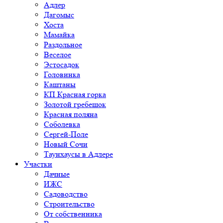
Адлер
Дагомыс
Хоста
Мамайка
Раздольное
Веселое
Эстосадок
Головинка
Каштаны
КП Красная горка
Золотой гребешок
Красная поляна
Соболевка
Сергей-Поле
Новый Сочи
Таунхаусы в Адлере
Участки
Дачные
ИЖС
Садоводство
Строительство
От собственника