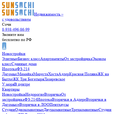
Недвижимость –
с удовольствием
Сочи
8-938-496-86-99
Звоните нам
бесплатно по РФ
Новостройки
Элитные
Бизнес класс
Апартаменты
От застройщика
Эконом
класс
Сданные дома
Ипотека
ФЗ-214
Дагомыс
Мамайка
Мацеста
Хоста
Адлер
Красная Поляна
ЖК на
Бытхе
ЖК Три Богатыря
Лазаревское
У моря
В центре
Квартиры
Новостройки
Недорогие
Вторичка
От
застройщика
ФЗ-214
Ипотека
Вторички в Адлере
Вторички в
Дагомысе
Вторички в ЛОО
Пентхаусы
Студии
Однокомнатные
Двухкомнатные
Трехкомнатные
Студии