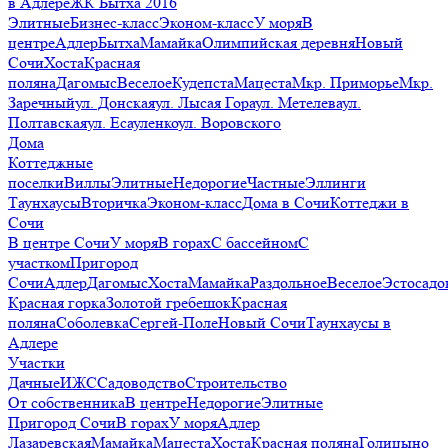
в Адлере
ЖК Бытха 2016
Элитные
Бизнес-класс
Эконом-класс
У моря
В
центре
Адлер
Бытха
Мамайка
Олимпийская деревня
Новый
Сочи
Хоста
Красная
поляна
Дагомыс
Веселое
Кудепста
Мацеста
Мкр. Приморье
Мкр.
Заречный
ул. Донская
ул. Лысая Гора
ул. Метелева
ул.
Полтавская
ул. Есауленко
ул. Воровского
Дома
Коттеджные
поселки
Виллы
Элитные
Недорогие
Частные
Эллинги
Таунхаусы
Вторичка
Эконом-класс
Дома в Сочи
Коттеджи в
Сочи
В центре Сочи
У моря
В горах
С бассейном
С
участком
Пригород
Сочи
Адлер
Дагомыс
Хоста
Мамайка
Раздольное
Веселое
Эстосадо
Красная горка
Золотой гребешок
Красная
поляна
Соболевка
Сергей-Поле
Новый Сочи
Таунхаусы в
Адлере
Участки
Дачные
ИЖС
Садоводство
Строительство
От собственника
В центре
Недорогие
Элитные
Пригород Сочи
В горах
У моря
Адлер
Лазаревская
Мамайка
Мацеста
Хоста
Красная поляна
Голицыно