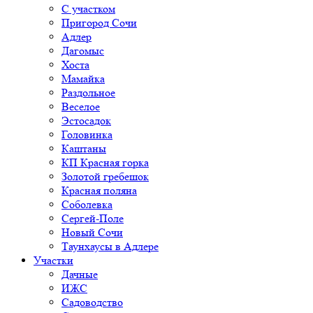
С участком
Пригород Сочи
Адлер
Дагомыс
Хоста
Мамайка
Раздольное
Веселое
Эстосадок
Головинка
Каштаны
КП Красная горка
Золотой гребешок
Красная поляна
Соболевка
Сергей-Поле
Новый Сочи
Таунхаусы в Адлере
Участки
Дачные
ИЖС
Садоводство