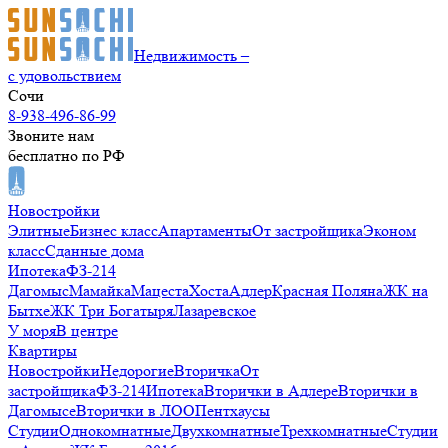
Недвижимость –
с удовольствием
Сочи
8-938-496-86-99
Звоните нам
бесплатно по РФ
Новостройки
Элитные
Бизнес класс
Апартаменты
От застройщика
Эконом
класс
Сданные дома
Ипотека
ФЗ-214
Дагомыс
Мамайка
Мацеста
Хоста
Адлер
Красная Поляна
ЖК на
Бытхе
ЖК Три Богатыря
Лазаревское
У моря
В центре
Квартиры
Новостройки
Недорогие
Вторичка
От
застройщика
ФЗ-214
Ипотека
Вторички в Адлере
Вторички в
Дагомысе
Вторички в ЛОО
Пентхаусы
Студии
Однокомнатные
Двухкомнатные
Трехкомнатные
Студии