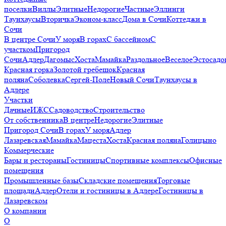
поселки
Виллы
Элитные
Недорогие
Частные
Эллинги
Таунхаусы
Вторичка
Эконом-класс
Дома в Сочи
Коттеджи в
Сочи
В центре Сочи
У моря
В горах
С бассейном
С
участком
Пригород
Сочи
Адлер
Дагомыс
Хоста
Мамайка
Раздольное
Веселое
Эстосадо
Красная горка
Золотой гребешок
Красная
поляна
Соболевка
Сергей-Поле
Новый Сочи
Таунхаусы в
Адлере
Участки
Дачные
ИЖС
Садоводство
Строительство
От собственника
В центре
Недорогие
Элитные
Пригород Сочи
В горах
У моря
Адлер
Лазаревская
Мамайка
Мацеста
Хоста
Красная поляна
Голицыно
Коммерческие
Бары и рестораны
Гостиницы
Спортивные комплексы
Офисные
помещения
Промышленные базы
Складские помещения
Торговые
площади
Адлер
Отели и гостиницы в Адлере
Гостиницы в
Лазаревском
О компании
О