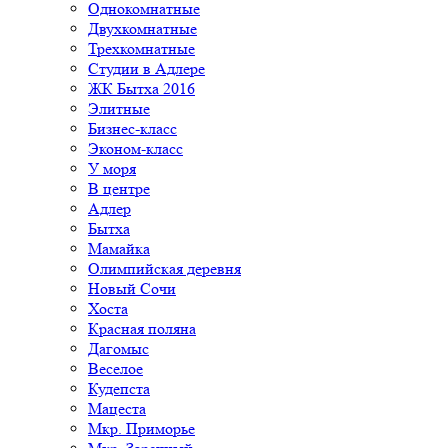
Однокомнатные
Двухкомнатные
Трехкомнатные
Студии в Адлере
ЖК Бытха 2016
Элитные
Бизнес-класс
Эконом-класс
У моря
В центре
Адлер
Бытха
Мамайка
Олимпийская деревня
Новый Сочи
Хоста
Красная поляна
Дагомыс
Веселое
Кудепста
Мацеста
Мкр. Приморье