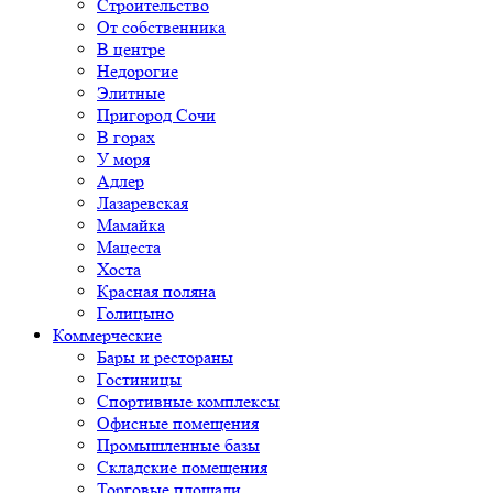
Строительство
От собственника
В центре
Недорогие
Элитные
Пригород Сочи
В горах
У моря
Адлер
Лазаревская
Мамайка
Мацеста
Хоста
Красная поляна
Голицыно
Коммерческие
Бары и рестораны
Гостиницы
Спортивные комплексы
Офисные помещения
Промышленные базы
Складские помещения
Торговые площади