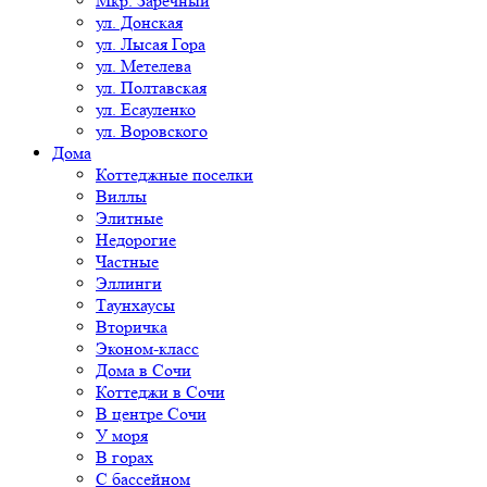
Мкр. Заречный
ул. Донская
ул. Лысая Гора
ул. Метелева
ул. Полтавская
ул. Есауленко
ул. Воровского
Дома
Коттеджные поселки
Виллы
Элитные
Недорогие
Частные
Эллинги
Таунхаусы
Вторичка
Эконом-класс
Дома в Сочи
Коттеджи в Сочи
В центре Сочи
У моря
В горах
С бассейном