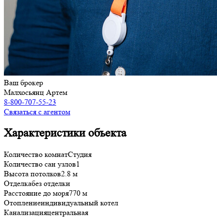
Ваш брокер
Малхосьянц Артем
8-800-707-55-23
Связаться с агентом
Характеристики объекта
Количество комнат
Студия
Количество сан узлов
1
Высота потолков
2.8 м
Отделка
без отделки
Расстояние до моря
770 м
Отопление
индивидуальный котел
Канализация
центральная