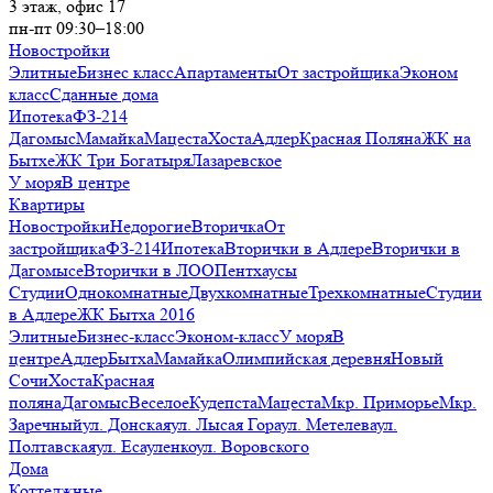
3 этаж, офис 17
пн-пт 09:30–18:00
Новостройки
Элитные
Бизнес класс
Апартаменты
От застройщика
Эконом
класс
Сданные дома
Ипотека
ФЗ-214
Дагомыс
Мамайка
Мацеста
Хоста
Адлер
Красная Поляна
ЖК на
Бытхе
ЖК Три Богатыря
Лазаревское
У моря
В центре
Квартиры
Новостройки
Недорогие
Вторичка
От
застройщика
ФЗ-214
Ипотека
Вторички в Адлере
Вторички в
Дагомысе
Вторички в ЛОО
Пентхаусы
Студии
Однокомнатные
Двухкомнатные
Трехкомнатные
Студии
в Адлере
ЖК Бытха 2016
Элитные
Бизнес-класс
Эконом-класс
У моря
В
центре
Адлер
Бытха
Мамайка
Олимпийская деревня
Новый
Сочи
Хоста
Красная
поляна
Дагомыс
Веселое
Кудепста
Мацеста
Мкр. Приморье
Мкр.
Заречный
ул. Донская
ул. Лысая Гора
ул. Метелева
ул.
Полтавская
ул. Есауленко
ул. Воровского
Дома
Коттеджные