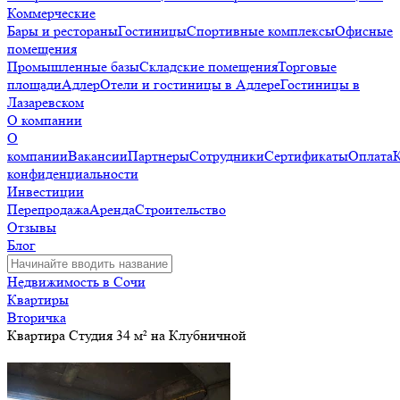
Коммерческие
Бары и рестораны
Гостиницы
Спортивные комплексы
Офисные
помещения
Промышленные базы
Складские помещения
Торговые
площади
Адлер
Отели и гостиницы в Адлере
Гостиницы в
Лазаревском
О компании
О
компании
Вакансии
Партнеры
Сотрудники
Сертификаты
Оплата
конфиденциальности
Инвестиции
Перепродажа
Аренда
Строительство
Отзывы
Блог
Недвижимость в Сочи
Квартиры
Вторичка
Квартира Студия 34 м² на Клубничной