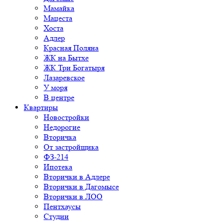
Мамайка
Мацеста
Хоста
Адлер
Красная Поляна
ЖК на Бытхе
ЖК Три Богатыря
Лазаревское
У моря
В центре
Квартиры
Новостройки
Недорогие
Вторичка
От застройщика
ФЗ-214
Ипотека
Вторички в Адлере
Вторички в Дагомысе
Вторички в ЛОО
Пентхаусы
Студии