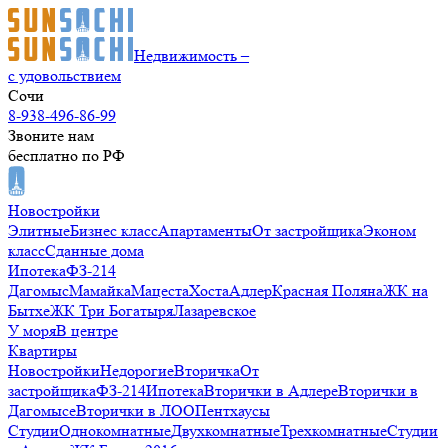
Недвижимость –
с удовольствием
Сочи
8-938-496-86-99
Звоните нам
бесплатно по РФ
Новостройки
Элитные
Бизнес класс
Апартаменты
От застройщика
Эконом
класс
Сданные дома
Ипотека
ФЗ-214
Дагомыс
Мамайка
Мацеста
Хоста
Адлер
Красная Поляна
ЖК на
Бытхе
ЖК Три Богатыря
Лазаревское
У моря
В центре
Квартиры
Новостройки
Недорогие
Вторичка
От
застройщика
ФЗ-214
Ипотека
Вторички в Адлере
Вторички в
Дагомысе
Вторички в ЛОО
Пентхаусы
Студии
Однокомнатные
Двухкомнатные
Трехкомнатные
Студии