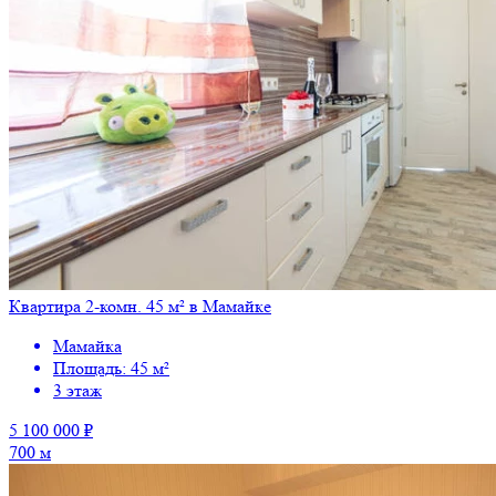
Квартира 2-комн. 45 м² в Мамайке
Мамайка
Площадь: 45 м²
3 этаж
5 100 000 ₽
700 м