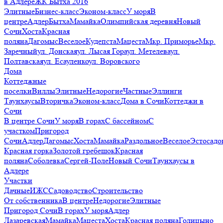
в Адлере
ЖК Бытха 2016
Элитные
Бизнес-класс
Эконом-класс
У моря
В
центре
Адлер
Бытха
Мамайка
Олимпийская деревня
Новый
Сочи
Хоста
Красная
поляна
Дагомыс
Веселое
Кудепста
Мацеста
Мкр. Приморье
Мкр.
Заречный
ул. Донская
ул. Лысая Гора
ул. Метелева
ул.
Полтавская
ул. Есауленко
ул. Воровского
Дома
Коттеджные
поселки
Виллы
Элитные
Недорогие
Частные
Эллинги
Таунхаусы
Вторичка
Эконом-класс
Дома в Сочи
Коттеджи в
Сочи
В центре Сочи
У моря
В горах
С бассейном
С
участком
Пригород
Сочи
Адлер
Дагомыс
Хоста
Мамайка
Раздольное
Веселое
Эстосадо
Красная горка
Золотой гребешок
Красная
поляна
Соболевка
Сергей-Поле
Новый Сочи
Таунхаусы в
Адлере
Участки
Дачные
ИЖС
Садоводство
Строительство
От собственника
В центре
Недорогие
Элитные
Пригород Сочи
В горах
У моря
Адлер
Лазаревская
Мамайка
Мацеста
Хоста
Красная поляна
Голицыно