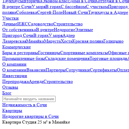
Таунхаусы
Вторичка
Эконом-класс
Дома в Сочи
Коттеджи в Соч
В центре Сочи
У моря
В горах
С бассейном
С участком
Пригород
поляна
Соболевка
Сергей-Поле
Новый Сочи
Таунхаусы в Адлере
Участки
Дачные
ИЖС
Садоводство
Строительство
От собственника
В центре
Недорогие
Элитные
Пригород Сочи
В горах
У моря
Адлер
Лазаревская
Мамайка
Мацеста
Хоста
Красная поляна
Голицыно
Коммерческие
Бары и рестораны
Гостиницы
Спортивные комплексы
Офисные 
Промышленные базы
Складские помещения
Торговые площади
О компании
О компании
Вакансии
Партнеры
Сотрудники
Сертификаты
Оплат
Инвестиции
Перепродажа
Аренда
Строительство
Отзывы
Блог
Недвижимость в Сочи
Квартиры
Недорогие квартиры в Сочи
Квартира Студия 25 м² в Мамайке