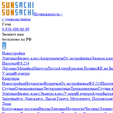
Недвижимость –
с удовольствием
Сочи
8-938-496-86-99
Звоните нам
бесплатно по РФ
Новостройки
Элитные
Бизнес класс
Апартаменты
От застройщика
Эконом кла
Ипотека
ФЗ-214
Дагомыс
Мамайка
Мацеста
Хоста
Адлер
Красная Поляна
ЖК на Б
У моря
В центре
Квартиры
Новостройки
Недорогие
Вторичка
От застройщика
ФЗ-214
Ипоте
Студии
Однокомнатные
Двухкомнатные
Трехкомнатные
Студии 
Элитные
Бизнес-класс
Эконом-класс
У моря
В центре
Адлер
Бытх
Заречный
ул. Донская
ул. Лысая Гора
ул. Метелева
ул. Полтавская
Дома
Коттеджные поселки
Виллы
Элитные
Недорогие
Частные
Эллинг