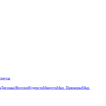
тхаусы
а
Дагомыс
Веселое
Кудепста
Мацеста
Мкр. Приморье
Мкр.