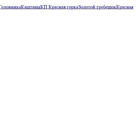
Головинка
Каштаны
КП Красная горка
Золотой гребешок
Красная