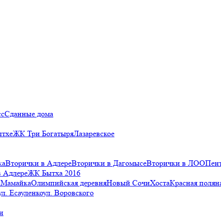
сс
Сданные дома
ытхе
ЖК Три Богатыря
Лазаревское
ка
Вторички в Адлере
Вторички в Дагомысе
Вторички в ЛОО
Пен
в Адлере
ЖК Бытха 2016
а
Мамайка
Олимпийская деревня
Новый Сочи
Хоста
Красная полян
ул. Есауленко
ул. Воровского
и