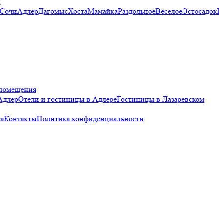
и
 Сочи
Адлер
Дагомыс
Хоста
Мамайка
Раздольное
Веселое
Эстосадок
помещения
Адлер
Отели и гостиницы в Адлере
Гостиницы в Лазаревском
а
Контакты
Политика конфиденциальности