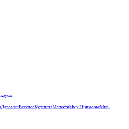
тхаусы
а
Дагомыс
Веселое
Кудепста
Мацеста
Мкр. Приморье
Мкр.