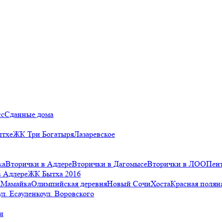
сс
Сданные дома
ытхе
ЖК Три Богатыря
Лазаревское
ка
Вторички в Адлере
Вторички в Дагомысе
Вторички в ЛОО
Пен
в Адлере
ЖК Бытха 2016
а
Мамайка
Олимпийская деревня
Новый Сочи
Хоста
Красная полян
ул. Есауленко
ул. Воровского
и