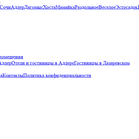
и
 Сочи
Адлер
Дагомыс
Хоста
Мамайка
Раздольное
Веселое
Эстосадок
помещения
Адлер
Отели и гостиницы в Адлере
Гостиницы в Лазаревском
а
Контакты
Политика конфиденциальности