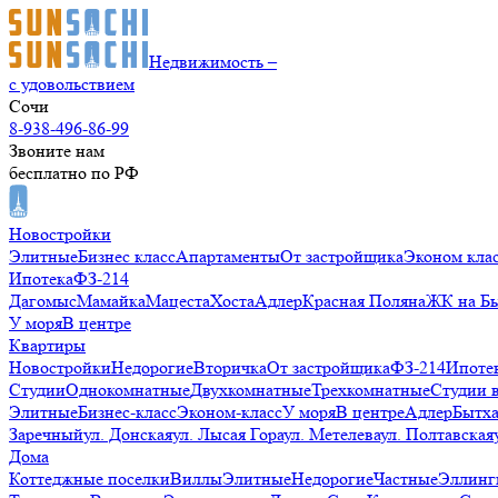
Недвижимость –
с удовольствием
Сочи
8-938-496-86-99
Звоните нам
бесплатно по РФ
Новостройки
Элитные
Бизнес класс
Апартаменты
От застройщика
Эконом кла
Ипотека
ФЗ-214
Дагомыс
Мамайка
Мацеста
Хоста
Адлер
Красная Поляна
ЖК на Б
У моря
В центре
Квартиры
Новостройки
Недорогие
Вторичка
От застройщика
ФЗ-214
Ипоте
Студии
Однокомнатные
Двухкомнатные
Трехкомнатные
Студии 
Элитные
Бизнес-класс
Эконом-класс
У моря
В центре
Адлер
Бытх
Заречный
ул. Донская
ул. Лысая Гора
ул. Метелева
ул. Полтавская
Дома
Коттеджные поселки
Виллы
Элитные
Недорогие
Частные
Эллинг