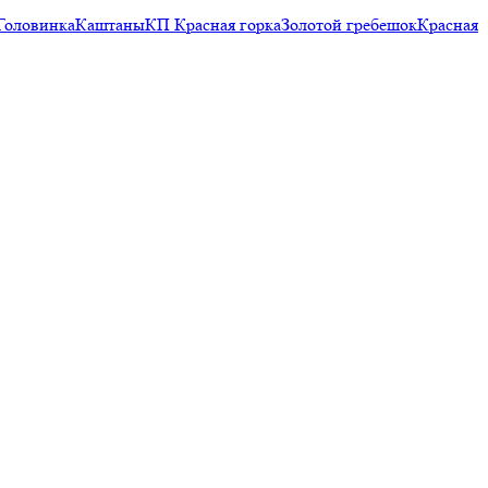
Головинка
Каштаны
КП Красная горка
Золотой гребешок
Красная