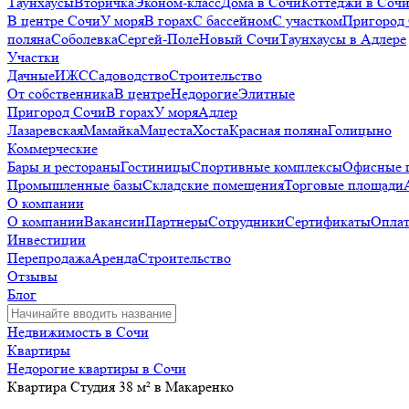
Таунхаусы
Вторичка
Эконом-класс
Дома в Сочи
Коттеджи в Соч
В центре Сочи
У моря
В горах
С бассейном
С участком
Пригород
поляна
Соболевка
Сергей-Поле
Новый Сочи
Таунхаусы в Адлере
Участки
Дачные
ИЖС
Садоводство
Строительство
От собственника
В центре
Недорогие
Элитные
Пригород Сочи
В горах
У моря
Адлер
Лазаревская
Мамайка
Мацеста
Хоста
Красная поляна
Голицыно
Коммерческие
Бары и рестораны
Гостиницы
Спортивные комплексы
Офисные 
Промышленные базы
Складские помещения
Торговые площади
О компании
О компании
Вакансии
Партнеры
Сотрудники
Сертификаты
Оплат
Инвестиции
Перепродажа
Аренда
Строительство
Отзывы
Блог
Недвижимость в Сочи
Квартиры
Недорогие квартиры в Сочи
Квартира Студия 38 м² в Макаренко