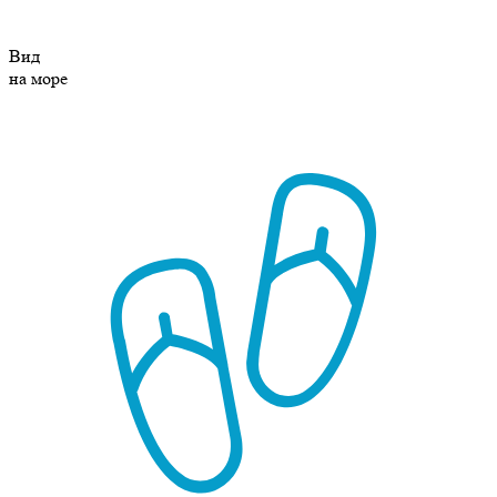
Вид
на море