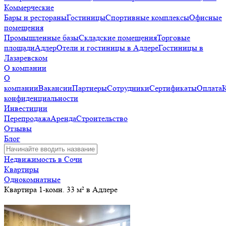
Коммерческие
Бары и рестораны
Гостиницы
Спортивные комплексы
Офисные
помещения
Промышленные базы
Складские помещения
Торговые
площади
Адлер
Отели и гостиницы в Адлере
Гостиницы в
Лазаревском
О компании
О
компании
Вакансии
Партнеры
Сотрудники
Сертификаты
Оплата
конфиденциальности
Инвестиции
Перепродажа
Аренда
Строительство
Отзывы
Блог
Недвижимость в Сочи
Квартиры
Однокомнатные
Квартира 1-комн. 33 м² в Адлере