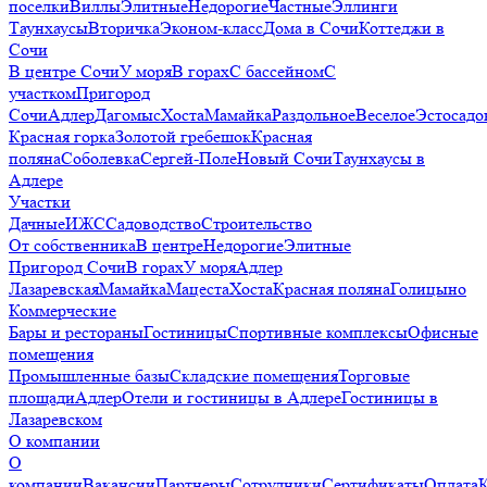
поселки
Виллы
Элитные
Недорогие
Частные
Эллинги
Таунхаусы
Вторичка
Эконом-класс
Дома в Сочи
Коттеджи в
Сочи
В центре Сочи
У моря
В горах
С бассейном
С
участком
Пригород
Сочи
Адлер
Дагомыс
Хоста
Мамайка
Раздольное
Веселое
Эстосадо
Красная горка
Золотой гребешок
Красная
поляна
Соболевка
Сергей-Поле
Новый Сочи
Таунхаусы в
Адлере
Участки
Дачные
ИЖС
Садоводство
Строительство
От собственника
В центре
Недорогие
Элитные
Пригород Сочи
В горах
У моря
Адлер
Лазаревская
Мамайка
Мацеста
Хоста
Красная поляна
Голицыно
Коммерческие
Бары и рестораны
Гостиницы
Спортивные комплексы
Офисные
помещения
Промышленные базы
Складские помещения
Торговые
площади
Адлер
Отели и гостиницы в Адлере
Гостиницы в
Лазаревском
О компании
О
компании
Вакансии
Партнеры
Сотрудники
Сертификаты
Оплата