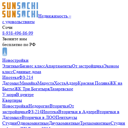
Недвижимость –
с удовольствием
Сочи
8-938-496-86-99
Звоните нам
бесплатно по РФ
Новостройки
Элитные
Бизнес класс
Апартаменты
От застройщика
Эконом
класс
Сданные дома
Ипотека
ФЗ-214
Дагомыс
Мамайка
Мацеста
Хоста
Адлер
Красная Поляна
ЖК на
Бытхе
ЖК Три Богатыря
Лазаревское
У моря
В центре
Квартиры
Новостройки
Недорогие
Вторичка
От
застройщика
ФЗ-214
Ипотека
Вторички в Адлере
Вторички в
Дагомысе
Вторички в ЛОО
Пентхаусы
Студии
Однокомнатные
Двухкомнатные
Трехкомнатные
Студии