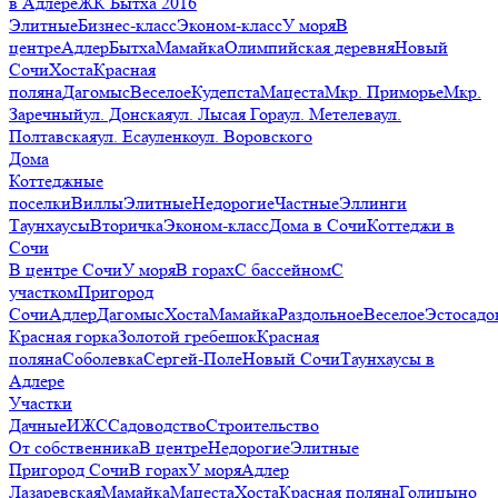
в Адлере
ЖК Бытха 2016
Элитные
Бизнес-класс
Эконом-класс
У моря
В
центре
Адлер
Бытха
Мамайка
Олимпийская деревня
Новый
Сочи
Хоста
Красная
поляна
Дагомыс
Веселое
Кудепста
Мацеста
Мкр. Приморье
Мкр.
Заречный
ул. Донская
ул. Лысая Гора
ул. Метелева
ул.
Полтавская
ул. Есауленко
ул. Воровского
Дома
Коттеджные
поселки
Виллы
Элитные
Недорогие
Частные
Эллинги
Таунхаусы
Вторичка
Эконом-класс
Дома в Сочи
Коттеджи в
Сочи
В центре Сочи
У моря
В горах
С бассейном
С
участком
Пригород
Сочи
Адлер
Дагомыс
Хоста
Мамайка
Раздольное
Веселое
Эстосадо
Красная горка
Золотой гребешок
Красная
поляна
Соболевка
Сергей-Поле
Новый Сочи
Таунхаусы в
Адлере
Участки
Дачные
ИЖС
Садоводство
Строительство
От собственника
В центре
Недорогие
Элитные
Пригород Сочи
В горах
У моря
Адлер
Лазаревская
Мамайка
Мацеста
Хоста
Красная поляна
Голицыно