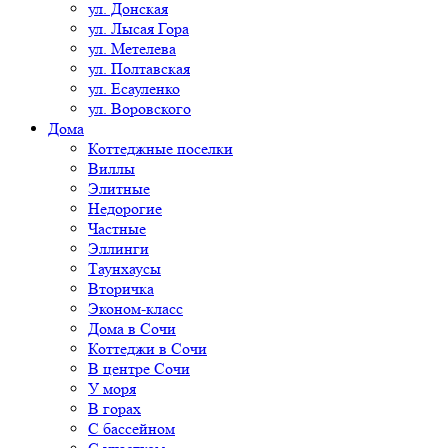
ул. Донская
ул. Лысая Гора
ул. Метелева
ул. Полтавская
ул. Есауленко
ул. Воровского
Дома
Коттеджные поселки
Виллы
Элитные
Недорогие
Частные
Эллинги
Таунхаусы
Вторичка
Эконом-класс
Дома в Сочи
Коттеджи в Сочи
В центре Сочи
У моря
В горах
С бассейном