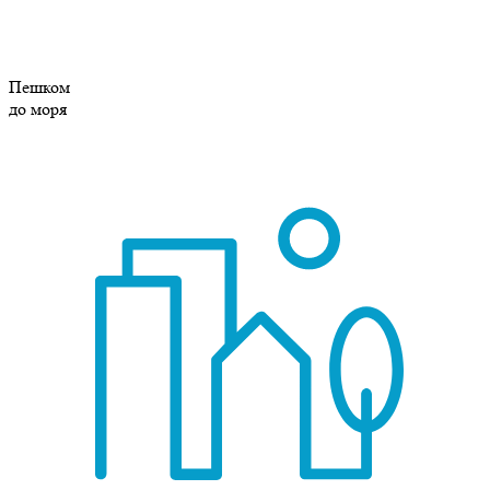
Пешком
до моря