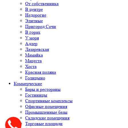
От собственника
В центре
Недорогие
Элитные
Пригород Сочи
В горах
У моря
Адлер
Лазаревская
Мамайка
Мацеста
Хоста
Красная поляна
Голицыно
Коммерческие
Бары и рестораны
Гостиницы
Спортивные комплексы
Офисные помещения
Промышленные базы
Складские помещения
Торговые площади