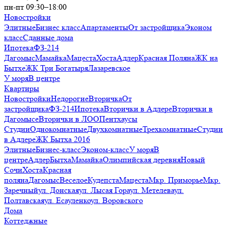
пн-пт 09:30–18:00
Новостройки
Элитные
Бизнес класс
Апартаменты
От застройщика
Эконом
класс
Сданные дома
Ипотека
ФЗ-214
Дагомыс
Мамайка
Мацеста
Хоста
Адлер
Красная Поляна
ЖК на
Бытхе
ЖК Три Богатыря
Лазаревское
У моря
В центре
Квартиры
Новостройки
Недорогие
Вторичка
От
застройщика
ФЗ-214
Ипотека
Вторички в Адлере
Вторички в
Дагомысе
Вторички в ЛОО
Пентхаусы
Студии
Однокомнатные
Двухкомнатные
Трехкомнатные
Студии
в Адлере
ЖК Бытха 2016
Элитные
Бизнес-класс
Эконом-класс
У моря
В
центре
Адлер
Бытха
Мамайка
Олимпийская деревня
Новый
Сочи
Хоста
Красная
поляна
Дагомыс
Веселое
Кудепста
Мацеста
Мкр. Приморье
Мкр.
Заречный
ул. Донская
ул. Лысая Гора
ул. Метелева
ул.
Полтавская
ул. Есауленко
ул. Воровского
Дома
Коттеджные