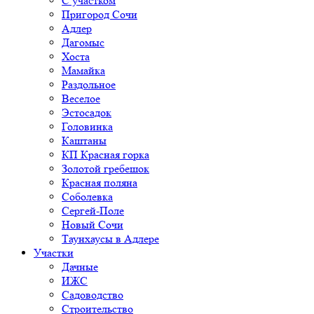
С участком
Пригород Сочи
Адлер
Дагомыс
Хоста
Мамайка
Раздольное
Веселое
Эстосадок
Головинка
Каштаны
КП Красная горка
Золотой гребешок
Красная поляна
Соболевка
Сергей-Поле
Новый Сочи
Таунхаусы в Адлере
Участки
Дачные
ИЖС
Садоводство
Строительство