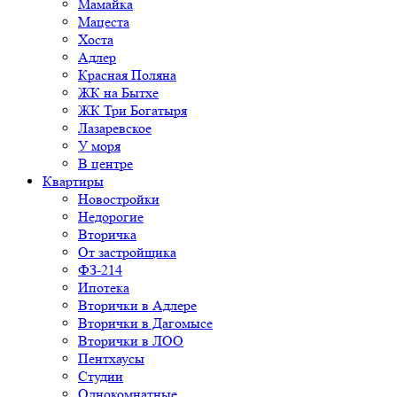
Мамайка
Мацеста
Хоста
Адлер
Красная Поляна
ЖК на Бытхе
ЖК Три Богатыря
Лазаревское
У моря
В центре
Квартиры
Новостройки
Недорогие
Вторичка
От застройщика
ФЗ-214
Ипотека
Вторички в Адлере
Вторички в Дагомысе
Вторички в ЛОО
Пентхаусы
Студии
Однокомнатные