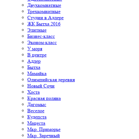
Двухкомнатные
Трехкомнатные
Студии в Адлере
ЖК Бытха 2016
Элитные
Бизнес-класс
Эконом-класс
У моря
В центре
Адлер
Бытха
Мамайка
Олимпийская деревня
Новый Сочи
Хоста
Красная поляна
Дагомыс
Веселое
Кудепста
Мацеста
Мкр. Приморье
Мкр. Заречный