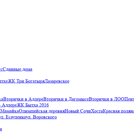
сс
Сданные дома
ытхе
ЖК Три Богатыря
Лазаревское
ка
Вторички в Адлере
Вторички в Дагомысе
Вторички в ЛОО
Пен
в Адлере
ЖК Бытха 2016
а
Мамайка
Олимпийская деревня
Новый Сочи
Хоста
Красная полян
ул. Есауленко
ул. Воровского
и