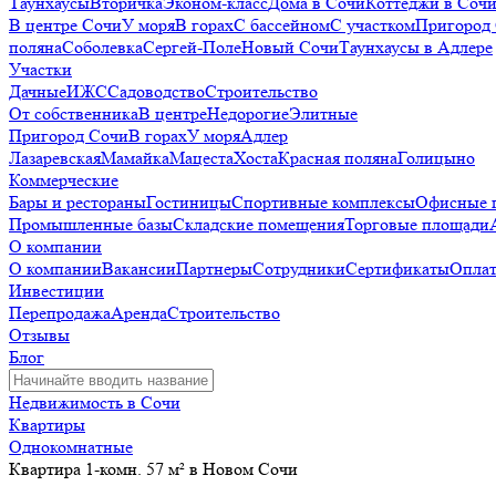
Таунхаусы
Вторичка
Эконом-класс
Дома в Сочи
Коттеджи в Соч
В центре Сочи
У моря
В горах
С бассейном
С участком
Пригород
поляна
Соболевка
Сергей-Поле
Новый Сочи
Таунхаусы в Адлере
Участки
Дачные
ИЖС
Садоводство
Строительство
От собственника
В центре
Недорогие
Элитные
Пригород Сочи
В горах
У моря
Адлер
Лазаревская
Мамайка
Мацеста
Хоста
Красная поляна
Голицыно
Коммерческие
Бары и рестораны
Гостиницы
Спортивные комплексы
Офисные 
Промышленные базы
Складские помещения
Торговые площади
О компании
О компании
Вакансии
Партнеры
Сотрудники
Сертификаты
Оплат
Инвестиции
Перепродажа
Аренда
Строительство
Отзывы
Блог
Недвижимость в Сочи
Квартиры
Однокомнатные
Квартира 1-комн. 57 м² в Новом Сочи