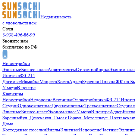
Недвижимость –
с удовольствием
Сочи
8-938-496-86-99
Звоните нам
бесплатно по РФ
Новостройки
Элитные
Бизнес класс
Апартаменты
От застройщика
Эконом кла
Ипотека
ФЗ-214
Дагомыс
Мамайка
Мацеста
Хоста
Адлер
Красная Поляна
ЖК на Б
У моря
В центре
Квартиры
Новостройки
Недорогие
Вторичка
От застройщика
ФЗ-214
Ипоте
Студии
Однокомнатные
Двухкомнатные
Трехкомнатные
Студии 
Элитные
Бизнес-класс
Эконом-класс
У моря
В центре
Адлер
Бытх
Заречный
ул. Донская
ул. Лысая Гора
ул. Метелева
ул. Полтавская
Дома
Коттеджные поселки
Виллы
Элитные
Недорогие
Частные
Эллинг