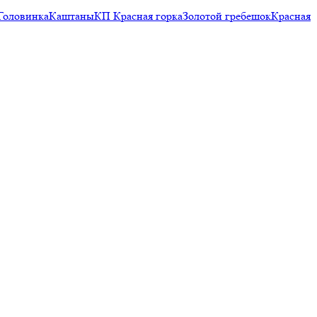
Головинка
Каштаны
КП Красная горка
Золотой гребешок
Красная