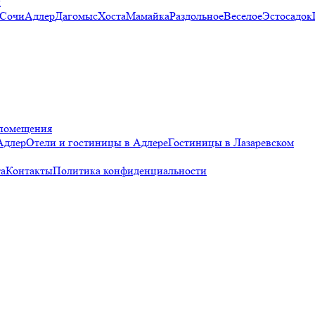
и
 Сочи
Адлер
Дагомыс
Хоста
Мамайка
Раздольное
Веселое
Эстосадок
помещения
Адлер
Отели и гостиницы в Адлере
Гостиницы в Лазаревском
а
Контакты
Политика конфиденциальности