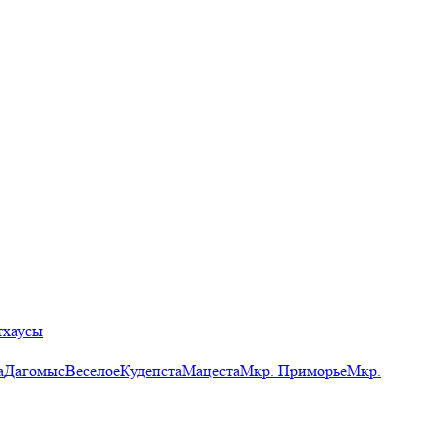
тхаусы
а
Дагомыс
Веселое
Кудепста
Мацеста
Мкр. Приморье
Мкр.