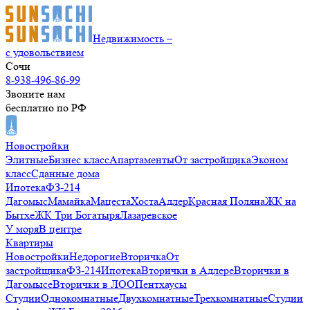
Недвижимость –
с удовольствием
Сочи
8-938-496-86-99
Звоните нам
бесплатно по РФ
Новостройки
Элитные
Бизнес класс
Апартаменты
От застройщика
Эконом
класс
Сданные дома
Ипотека
ФЗ-214
Дагомыс
Мамайка
Мацеста
Хоста
Адлер
Красная Поляна
ЖК на
Бытхе
ЖК Три Богатыря
Лазаревское
У моря
В центре
Квартиры
Новостройки
Недорогие
Вторичка
От
застройщика
ФЗ-214
Ипотека
Вторички в Адлере
Вторички в
Дагомысе
Вторички в ЛОО
Пентхаусы
Студии
Однокомнатные
Двухкомнатные
Трехкомнатные
Студии