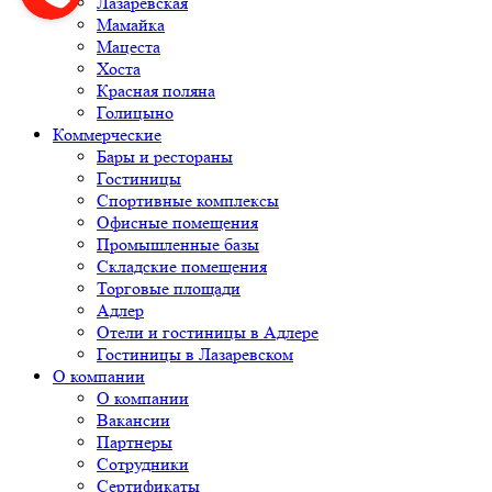
Лазаревская
Мамайка
Мацеста
Хоста
Красная поляна
Голицыно
Коммерческие
Бары и рестораны
Гостиницы
Спортивные комплексы
Офисные помещения
Промышленные базы
Складские помещения
Торговые площади
Адлер
Отели и гостиницы в Адлере
Гостиницы в Лазаревском
О компании
О компании
Вакансии
Партнеры
Сотрудники
Сертификаты