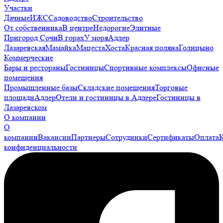
Участки
Дачные
ИЖС
Садоводство
Строительство
От собственника
В центре
Недорогие
Элитные
Пригород Сочи
В горах
У моря
Адлер
Лазаревская
Мамайка
Мацеста
Хоста
Красная поляна
Голицыно
Коммерческие
Бары и рестораны
Гостиницы
Спортивные комплексы
Офисные
помещения
Промышленные базы
Складские помещения
Торговые
площади
Адлер
Отели и гостиницы в Адлере
Гостиницы в
Лазаревском
О компании
О
компании
Вакансии
Партнеры
Сотрудники
Сертификаты
Оплата
конфиденциальности