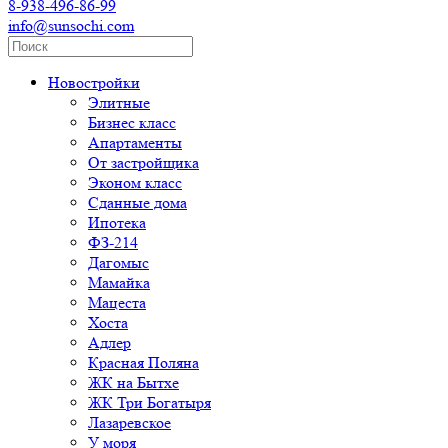
8-938-496-86-99
info@sunsochi.com
Новостройки
Элитные
Бизнес класс
Апартаменты
От застройщика
Эконом класс
Сданные дома
Ипотека
ФЗ-214
Дагомыс
Мамайка
Мацеста
Хоста
Адлер
Красная Поляна
ЖК на Бытхе
ЖК Три Богатыря
Лазаревское
У моря