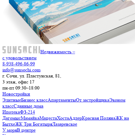
Недвижимость –
с удовольствием
8-938-496-86-99
info@sunsochi.com
г. Сочи, ул. Пластунская, 81,
3 этаж, офис 17
пн-пт 09:30–18:00
Новостройки
Элитные
Бизнес класс
Апартаменты
От застройщика
Эконом
класс
Сданные дома
Ипотека
ФЗ-214
Дагомыс
Мамайка
Мацеста
Хоста
Адлер
Красная Поляна
ЖК на
Бытхе
ЖК Три Богатыря
Лазаревское
У моря
В центре