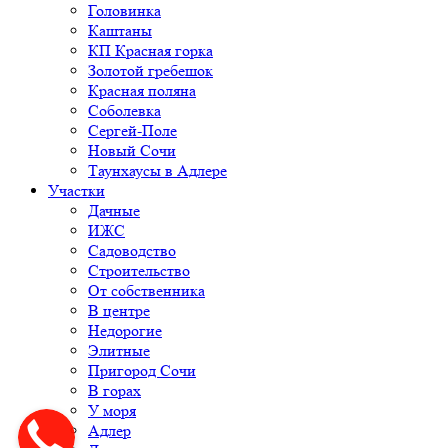
Головинка
Каштаны
КП Красная горка
Золотой гребешок
Красная поляна
Соболевка
Сергей-Поле
Новый Сочи
Таунхаусы в Адлере
Участки
Дачные
ИЖС
Садоводство
Строительство
От собственника
В центре
Недорогие
Элитные
Пригород Сочи
В горах
У моря
Адлер