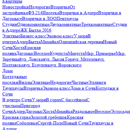
Квартиры
Новостройки
Недорогие
Вторичка
От
застройщика
ФЗ-214
Ипотека
Вторички в Адлере
Вторички в
Дагомысе
Вторички в ЛОО
Пентхаусы
Студии
Однокомнатные
Двухкомнатные
Трехкомнатные
Студии
в Адлере
ЖК Бытха 2016
Элитные
Бизнес-класс
Эконом-класс
У моря
В
центре
Адлер
Бытха
Мамайка
Олимпийская деревня
Новый
Сочи
Хоста
Красная
поляна
Дагомыс
Веселое
Кудепста
Мацеста
Мкр. Приморье
Мкр.
Заречный
ул. Донская
ул. Лысая Гора
ул. Метелева
ул.
Полтавская
ул. Есауленко
ул. Воровского
Дома
Коттеджные
поселки
Виллы
Элитные
Недорогие
Частные
Эллинги
Таунхаусы
Вторичка
Эконом-класс
Дома в Сочи
Коттеджи в
Сочи
В центре Сочи
У моря
В горах
С бассейном
С
участком
Пригород
Сочи
Адлер
Дагомыс
Хоста
Мамайка
Раздольное
Веселое
Эстосадо
Красная горка
Золотой гребешок
Красная
поляна
Соболевка
Сергей-Поле
Новый Сочи
Таунхаусы в
Адлере