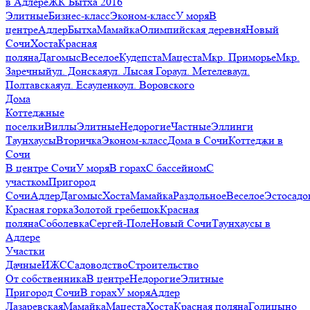
в Адлере
ЖК Бытха 2016
Элитные
Бизнес-класс
Эконом-класс
У моря
В
центре
Адлер
Бытха
Мамайка
Олимпийская деревня
Новый
Сочи
Хоста
Красная
поляна
Дагомыс
Веселое
Кудепста
Мацеста
Мкр. Приморье
Мкр.
Заречный
ул. Донская
ул. Лысая Гора
ул. Метелева
ул.
Полтавская
ул. Есауленко
ул. Воровского
Дома
Коттеджные
поселки
Виллы
Элитные
Недорогие
Частные
Эллинги
Таунхаусы
Вторичка
Эконом-класс
Дома в Сочи
Коттеджи в
Сочи
В центре Сочи
У моря
В горах
С бассейном
С
участком
Пригород
Сочи
Адлер
Дагомыс
Хоста
Мамайка
Раздольное
Веселое
Эстосадо
Красная горка
Золотой гребешок
Красная
поляна
Соболевка
Сергей-Поле
Новый Сочи
Таунхаусы в
Адлере
Участки
Дачные
ИЖС
Садоводство
Строительство
От собственника
В центре
Недорогие
Элитные
Пригород Сочи
В горах
У моря
Адлер
Лазаревская
Мамайка
Мацеста
Хоста
Красная поляна
Голицыно