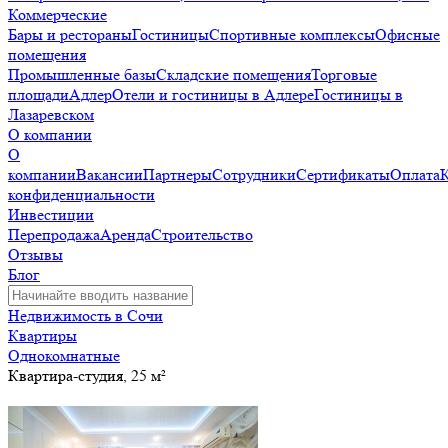
Коммерческие
Бары и рестораны
Гостиницы
Спортивные комплексы
Офисные
помещения
Промышленные базы
Складские помещения
Торговые
площади
Адлер
Отели и гостиницы в Адлере
Гостиницы в
Лазаревском
О компании
О
компании
Вакансии
Партнеры
Сотрудники
Сертификаты
Оплата
конфиденциальности
Инвестиции
Перепродажа
Аренда
Строительство
Отзывы
Блог
Недвижимость в Сочи
Квартиры
Однокомнатные
Квартира-студия, 25 м²