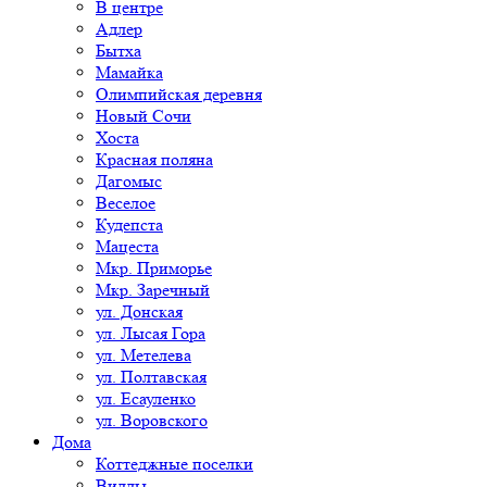
В центре
Адлер
Бытха
Мамайка
Олимпийская деревня
Новый Сочи
Хоста
Красная поляна
Дагомыс
Веселое
Кудепста
Мацеста
Мкр. Приморье
Мкр. Заречный
ул. Донская
ул. Лысая Гора
ул. Метелева
ул. Полтавская
ул. Есауленко
ул. Воровского
Дома
Коттеджные поселки
Виллы