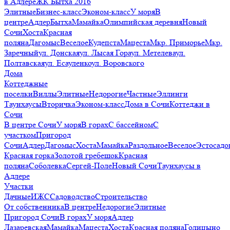
в Адлере
ЖК Бытха 2016
Элитные
Бизнес-класс
Эконом-класс
У моря
В
центре
Адлер
Бытха
Мамайка
Олимпийская деревня
Новый
Сочи
Хоста
Красная
поляна
Дагомыс
Веселое
Кудепста
Мацеста
Мкр. Приморье
Мкр.
Заречный
ул. Донская
ул. Лысая Гора
ул. Метелева
ул.
Полтавская
ул. Есауленко
ул. Воровского
Дома
Коттеджные
поселки
Виллы
Элитные
Недорогие
Частные
Эллинги
Таунхаусы
Вторичка
Эконом-класс
Дома в Сочи
Коттеджи в
Сочи
В центре Сочи
У моря
В горах
С бассейном
С
участком
Пригород
Сочи
Адлер
Дагомыс
Хоста
Мамайка
Раздольное
Веселое
Эстосадо
Красная горка
Золотой гребешок
Красная
поляна
Соболевка
Сергей-Поле
Новый Сочи
Таунхаусы в
Адлере
Участки
Дачные
ИЖС
Садоводство
Строительство
От собственника
В центре
Недорогие
Элитные
Пригород Сочи
В горах
У моря
Адлер
Лазаревская
Мамайка
Мацеста
Хоста
Красная поляна
Голицыно