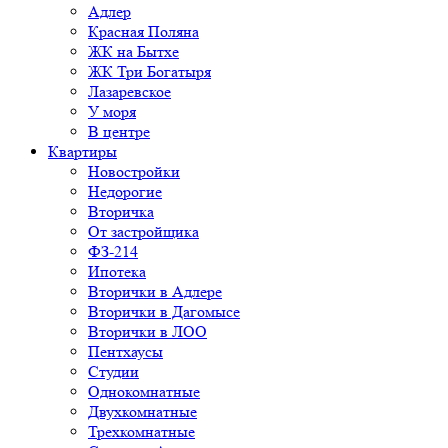
Адлер
Красная Поляна
ЖК на Бытхе
ЖК Три Богатыря
Лазаревское
У моря
В центре
Квартиры
Новостройки
Недорогие
Вторичка
От застройщика
ФЗ-214
Ипотека
Вторички в Адлере
Вторички в Дагомысе
Вторички в ЛОО
Пентхаусы
Студии
Однокомнатные
Двухкомнатные
Трехкомнатные