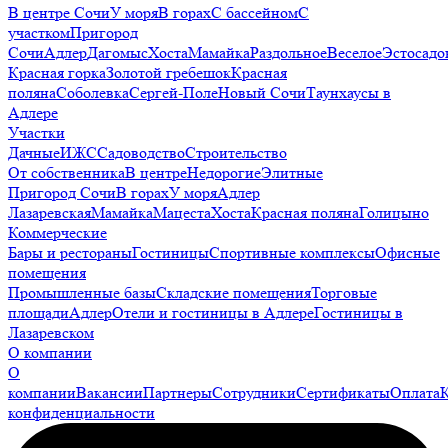
В центре Сочи
У моря
В горах
С бассейном
С
участком
Пригород
Сочи
Адлер
Дагомыс
Хоста
Мамайка
Раздольное
Веселое
Эстосадо
Красная горка
Золотой гребешок
Красная
поляна
Соболевка
Сергей-Поле
Новый Сочи
Таунхаусы в
Адлере
Участки
Дачные
ИЖС
Садоводство
Строительство
От собственника
В центре
Недорогие
Элитные
Пригород Сочи
В горах
У моря
Адлер
Лазаревская
Мамайка
Мацеста
Хоста
Красная поляна
Голицыно
Коммерческие
Бары и рестораны
Гостиницы
Спортивные комплексы
Офисные
помещения
Промышленные базы
Складские помещения
Торговые
площади
Адлер
Отели и гостиницы в Адлере
Гостиницы в
Лазаревском
О компании
О
компании
Вакансии
Партнеры
Сотрудники
Сертификаты
Оплата
конфиденциальности