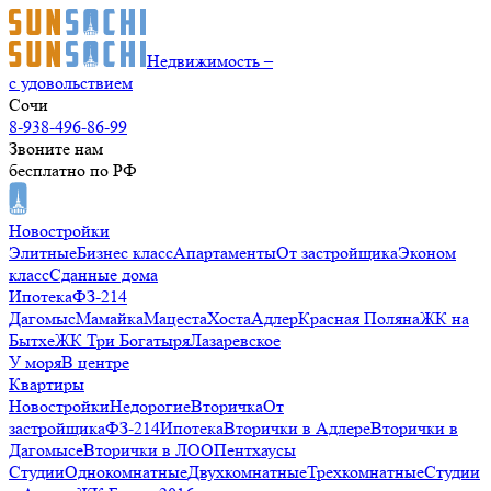
Недвижимость –
с удовольствием
Сочи
8-938-496-86-99
Звоните нам
бесплатно по РФ
Новостройки
Элитные
Бизнес класс
Апартаменты
От застройщика
Эконом
класс
Сданные дома
Ипотека
ФЗ-214
Дагомыс
Мамайка
Мацеста
Хоста
Адлер
Красная Поляна
ЖК на
Бытхе
ЖК Три Богатыря
Лазаревское
У моря
В центре
Квартиры
Новостройки
Недорогие
Вторичка
От
застройщика
ФЗ-214
Ипотека
Вторички в Адлере
Вторички в
Дагомысе
Вторички в ЛОО
Пентхаусы
Студии
Однокомнатные
Двухкомнатные
Трехкомнатные
Студии