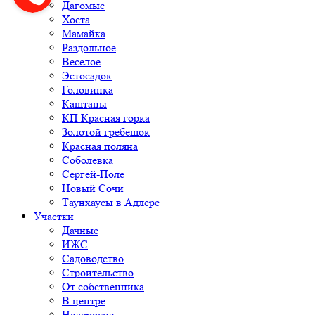
Дагомыс
Хоста
Мамайка
Раздольное
Веселое
Эстосадок
Головинка
Каштаны
КП Красная горка
Золотой гребешок
Красная поляна
Соболевка
Сергей-Поле
Новый Сочи
Таунхаусы в Адлере
Участки
Дачные
ИЖС
Садоводство
Строительство
От собственника
В центре
Недорогие