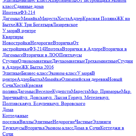
Элитные
Бизнес класс
Апартаменты
От застройщика
Эконом
класс
Сданные дома
Ипотека
ФЗ-214
Дагомыс
Мамайка
Мацеста
Хоста
Адлер
Красная Поляна
ЖК на
Бытхе
ЖК Три Богатыря
Лазаревское
У моря
В центре
Квартиры
Новостройки
Недорогие
Вторичка
От
застройщика
ФЗ-214
Ипотека
Вторички в Адлере
Вторички в
Дагомысе
Вторички в ЛОО
Пентхаусы
Студии
Однокомнатные
Двухкомнатные
Трехкомнатные
Студии
в Адлере
ЖК Бытха 2016
Элитные
Бизнес-класс
Эконом-класс
У моря
В
центре
Адлер
Бытха
Мамайка
Олимпийская деревня
Новый
Сочи
Хоста
Красная
поляна
Дагомыс
Веселое
Кудепста
Мацеста
Мкр. Приморье
Мкр.
Заречный
ул. Донская
ул. Лысая Гора
ул. Метелева
ул.
Полтавская
ул. Есауленко
ул. Воровского
Дома
Коттеджные
поселки
Виллы
Элитные
Недорогие
Частные
Эллинги
Таунхаусы
Вторичка
Эконом-класс
Дома в Сочи
Коттеджи в
Сочи