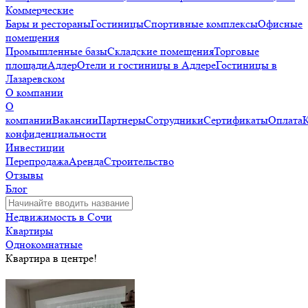
Коммерческие
Бары и рестораны
Гостиницы
Спортивные комплексы
Офисные
помещения
Промышленные базы
Складские помещения
Торговые
площади
Адлер
Отели и гостиницы в Адлере
Гостиницы в
Лазаревском
О компании
О
компании
Вакансии
Партнеры
Сотрудники
Сертификаты
Оплата
конфиденциальности
Инвестиции
Перепродажа
Аренда
Строительство
Отзывы
Блог
Недвижимость в Сочи
Квартиры
Однокомнатные
Квартира в центре!