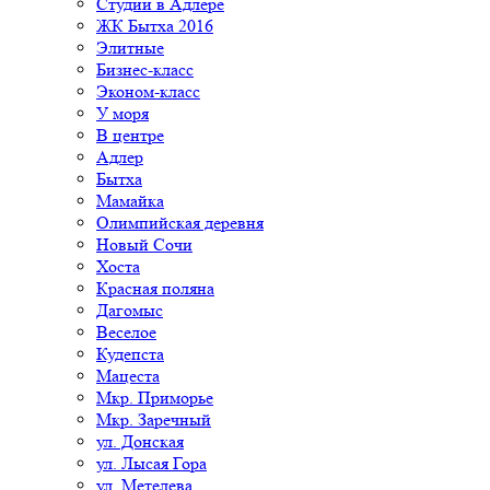
Студии в Адлере
ЖК Бытха 2016
Элитные
Бизнес-класс
Эконом-класс
У моря
В центре
Адлер
Бытха
Мамайка
Олимпийская деревня
Новый Сочи
Хоста
Красная поляна
Дагомыс
Веселое
Кудепста
Мацеста
Мкр. Приморье
Мкр. Заречный
ул. Донская
ул. Лысая Гора
ул. Метелева