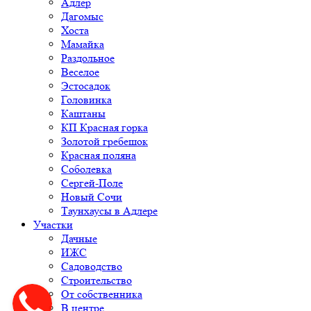
Адлер
Дагомыс
Хоста
Мамайка
Раздольное
Веселое
Эстосадок
Головинка
Каштаны
КП Красная горка
Золотой гребешок
Красная поляна
Соболевка
Сергей-Поле
Новый Сочи
Таунхаусы в Адлере
Участки
Дачные
ИЖС
Садоводство
Строительство
От собственника
В центре