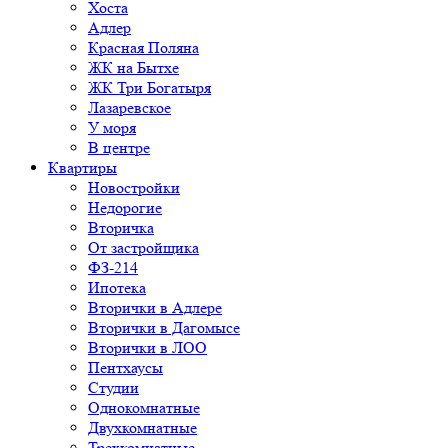
Хоста
Адлер
Красная Поляна
ЖК на Бытхе
ЖК Три Богатыря
Лазаревское
У моря
В центре
Квартиры
Новостройки
Недорогие
Вторичка
От застройщика
ФЗ-214
Ипотека
Вторички в Адлере
Вторички в Дагомысе
Вторички в ЛОО
Пентхаусы
Студии
Однокомнатные
Двухкомнатные
Трехкомнатные