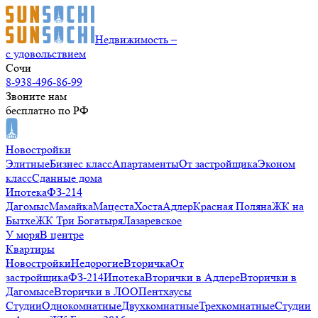
Недвижимость –
с удовольствием
Сочи
8-938-496-86-99
Звоните нам
бесплатно по РФ
Новостройки
Элитные
Бизнес класс
Апартаменты
От застройщика
Эконом
класс
Сданные дома
Ипотека
ФЗ-214
Дагомыс
Мамайка
Мацеста
Хоста
Адлер
Красная Поляна
ЖК на
Бытхе
ЖК Три Богатыря
Лазаревское
У моря
В центре
Квартиры
Новостройки
Недорогие
Вторичка
От
застройщика
ФЗ-214
Ипотека
Вторички в Адлере
Вторички в
Дагомысе
Вторички в ЛОО
Пентхаусы
Студии
Однокомнатные
Двухкомнатные
Трехкомнатные
Студии