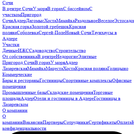
Сочи
В центре Сочи
У моря
В горах
С бассейном
С
участком
Пригород
Сочи
Адлер
Дагомыс
Хоста
Мамайка
Раздольное
Веселое
Эстосадо
Красная горка
Золотой гребешок
Красная
поляна
Соболевка
Сергей-Поле
Новый Сочи
Таунхаусы в
Адлере
Участки
Дачные
ИЖС
Садоводство
Строительство
От собственника
В центре
Недорогие
Элитные
Пригород Сочи
В горах
У моря
Адлер
Лазаревская
Мамайка
Мацеста
Хоста
Красная поляна
Голицыно
Коммерческие
Бары и рестораны
Гостиницы
Спортивные комплексы
Офисные
помещения
Промышленные базы
Складские помещения
Торговые
площади
Адлер
Отели и гостиницы в Адлере
Гостиницы в
Лазаревском
О компании
О
компании
Вакансии
Партнеры
Сотрудники
Сертификаты
Оплата
конфиденциальности