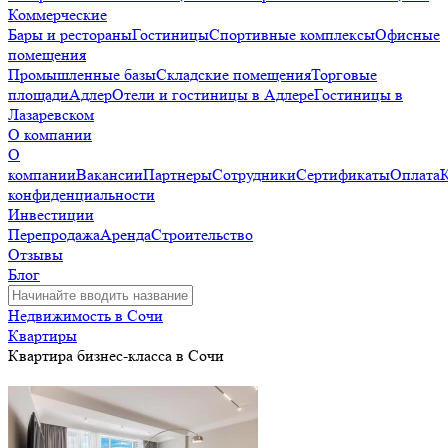
Коммерческие
Бары и рестораны
Гостиницы
Спортивные комплексы
Офисные
помещения
Промышленные базы
Складские помещения
Торговые
площади
Адлер
Отели и гостиницы в Адлере
Гостиницы в
Лазаревском
О компании
О
компании
Вакансии
Партнеры
Сотрудники
Сертификаты
Оплата
конфиденциальности
Инвестиции
Перепродажа
Аренда
Строительство
Отзывы
Блог
Недвижимость в Сочи
Квартиры
Квартира бизнес-класса в Сочи