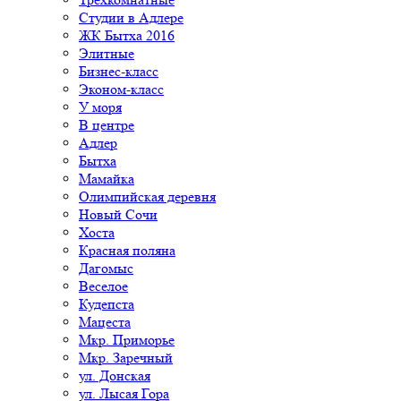
Студии в Адлере
ЖК Бытха 2016
Элитные
Бизнес-класс
Эконом-класс
У моря
В центре
Адлер
Бытха
Мамайка
Олимпийская деревня
Новый Сочи
Хоста
Красная поляна
Дагомыс
Веселое
Кудепста
Мацеста
Мкр. Приморье
Мкр. Заречный
ул. Донская
ул. Лысая Гора