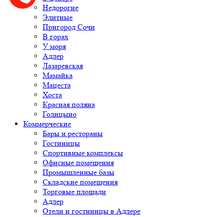
Недорогие
Элитные
Пригород Сочи
В горах
У моря
Адлер
Лазаревская
Мамайка
Мацеста
Хоста
Красная поляна
Голицыно
Коммерческие
Бары и рестораны
Гостиницы
Спортивные комплексы
Офисные помещения
Промышленные базы
Складские помещения
Торговые площади
Адлер
Отели и гостиницы в Адлере