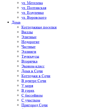
ул. Метелева
ул. Полтавская
ул. Есауленко
ул. Воровского
Дома
Коттеджные поселки
Виллы
Элитные
Недорогие
Частные
Эллинги
Таунхаусы
Вторичка
Эконом-класс
Дома в Сочи
Коттеджи в Сочи
В центре Сочи
У моря
В горах
С бассейном
С участком
Пригород Сочи