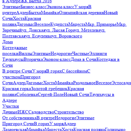
в Адлере
ЖК Бытха 2016
Элитные
Бизнес-класс
Эконом-класс
У моря
В
центре
Адлер
Бытха
Мамайка
Олимпийская деревня
Новый
Сочи
Хоста
Красная
поляна
Дагомыс
Веселое
Кудепста
Мацеста
Мкр. Приморье
Мкр.
Заречный
ул. Донская
ул. Лысая Гора
ул. Метелева
ул.
Полтавская
ул. Есауленко
ул. Воровского
Дома
Коттеджные
поселки
Виллы
Элитные
Недорогие
Частные
Эллинги
Таунхаусы
Вторичка
Эконом-класс
Дома в Сочи
Коттеджи в
Сочи
В центре Сочи
У моря
В горах
С бассейном
С
участком
Пригород
Сочи
Адлер
Дагомыс
Хоста
Мамайка
Раздольное
Веселое
Эстосадо
Красная горка
Золотой гребешок
Красная
поляна
Соболевка
Сергей-Поле
Новый Сочи
Таунхаусы в
Адлере
Участки
Дачные
ИЖС
Садоводство
Строительство
От собственника
В центре
Недорогие
Элитные
Пригород Сочи
В горах
У моря
Адлер
Лазаревская
Мамайка
Мацеста
Хоста
Красная поляна
Голицыно