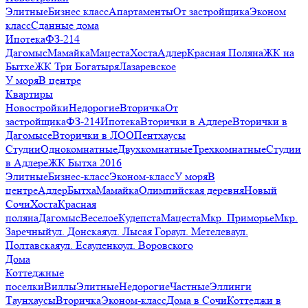
Элитные
Бизнес класс
Апартаменты
От застройщика
Эконом
класс
Сданные дома
Ипотека
ФЗ-214
Дагомыс
Мамайка
Мацеста
Хоста
Адлер
Красная Поляна
ЖК на
Бытхе
ЖК Три Богатыря
Лазаревское
У моря
В центре
Квартиры
Новостройки
Недорогие
Вторичка
От
застройщика
ФЗ-214
Ипотека
Вторички в Адлере
Вторички в
Дагомысе
Вторички в ЛОО
Пентхаусы
Студии
Однокомнатные
Двухкомнатные
Трехкомнатные
Студии
в Адлере
ЖК Бытха 2016
Элитные
Бизнес-класс
Эконом-класс
У моря
В
центре
Адлер
Бытха
Мамайка
Олимпийская деревня
Новый
Сочи
Хоста
Красная
поляна
Дагомыс
Веселое
Кудепста
Мацеста
Мкр. Приморье
Мкр.
Заречный
ул. Донская
ул. Лысая Гора
ул. Метелева
ул.
Полтавская
ул. Есауленко
ул. Воровского
Дома
Коттеджные
поселки
Виллы
Элитные
Недорогие
Частные
Эллинги
Таунхаусы
Вторичка
Эконом-класс
Дома в Сочи
Коттеджи в