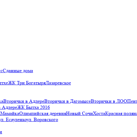
сс
Сданные дома
ытхе
ЖК Три Богатыря
Лазаревское
ка
Вторички в Адлере
Вторички в Дагомысе
Вторички в ЛОО
Пен
в Адлере
ЖК Бытха 2016
а
Мамайка
Олимпийская деревня
Новый Сочи
Хоста
Красная полян
ул. Есауленко
ул. Воровского
и