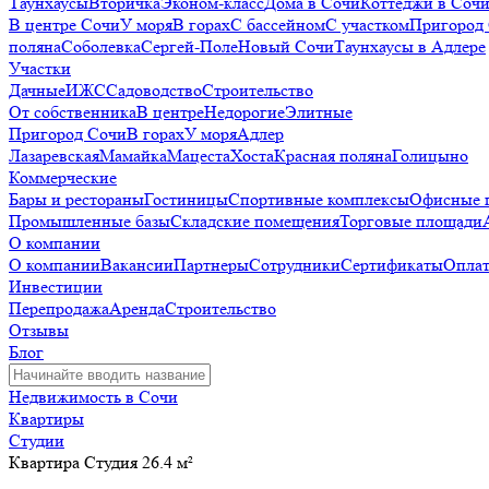
Таунхаусы
Вторичка
Эконом-класс
Дома в Сочи
Коттеджи в Соч
В центре Сочи
У моря
В горах
С бассейном
С участком
Пригород
поляна
Соболевка
Сергей-Поле
Новый Сочи
Таунхаусы в Адлере
Участки
Дачные
ИЖС
Садоводство
Строительство
От собственника
В центре
Недорогие
Элитные
Пригород Сочи
В горах
У моря
Адлер
Лазаревская
Мамайка
Мацеста
Хоста
Красная поляна
Голицыно
Коммерческие
Бары и рестораны
Гостиницы
Спортивные комплексы
Офисные 
Промышленные базы
Складские помещения
Торговые площади
О компании
О компании
Вакансии
Партнеры
Сотрудники
Сертификаты
Оплат
Инвестиции
Перепродажа
Аренда
Строительство
Отзывы
Блог
Недвижимость в Сочи
Квартиры
Студии
Квартира Студия 26.4 м²