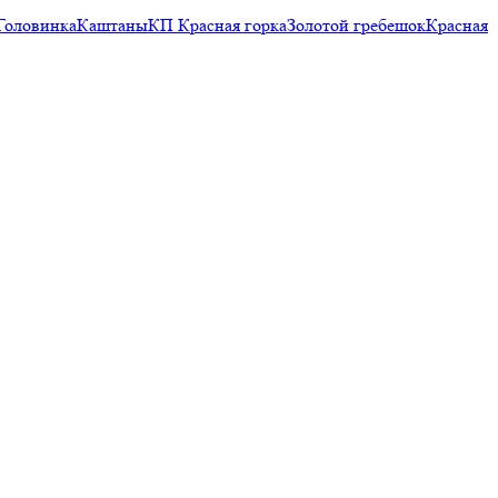
Головинка
Каштаны
КП Красная горка
Золотой гребешок
Красная