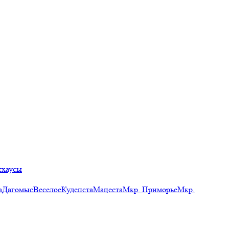
тхаусы
а
Дагомыс
Веселое
Кудепста
Мацеста
Мкр. Приморье
Мкр.