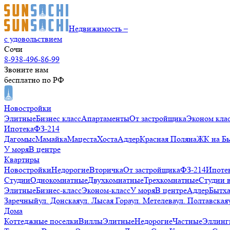
Недвижимость –
с удовольствием
Сочи
8-938-496-86-99
Звоните нам
бесплатно по РФ
Новостройки
Элитные
Бизнес класс
Апартаменты
От застройщика
Эконом кла
Ипотека
ФЗ-214
Дагомыс
Мамайка
Мацеста
Хоста
Адлер
Красная Поляна
ЖК на Б
У моря
В центре
Квартиры
Новостройки
Недорогие
Вторичка
От застройщика
ФЗ-214
Ипоте
Студии
Однокомнатные
Двухкомнатные
Трехкомнатные
Студии 
Элитные
Бизнес-класс
Эконом-класс
У моря
В центре
Адлер
Бытх
Заречный
ул. Донская
ул. Лысая Гора
ул. Метелева
ул. Полтавская
Дома
Коттеджные поселки
Виллы
Элитные
Недорогие
Частные
Эллинг