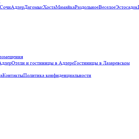
и
 Сочи
Адлер
Дагомыс
Хоста
Мамайка
Раздольное
Веселое
Эстосадок
помещения
Адлер
Отели и гостиницы в Адлере
Гостиницы в Лазаревском
а
Контакты
Политика конфиденциальности