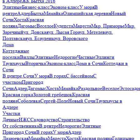
в Адлере
ЖК Бытха 2016
Элитные
Бизнес-класс
Эконом-класс
У моря
В
центре
Адлер
Бытха
Мамайка
Олимпийская деревня
Новый
Сочи
Хоста
Красная
поляна
Дагомыс
Веселое
Кудепста
Мацеста
Мкр. Приморье
Мкр.
Заречный
ул. Донская
ул. Лысая Гора
ул. Метелева
ул.
Полтавская
ул. Есауленко
ул. Воровского
Дома
Коттеджные
поселки
Виллы
Элитные
Недорогие
Частные
Эллинги
Таунхаусы
Вторичка
Эконом-класс
Дома в Сочи
Коттеджи в
Сочи
В центре Сочи
У моря
В горах
С бассейном
С
участком
Пригород
Сочи
Адлер
Дагомыс
Хоста
Мамайка
Раздольное
Веселое
Эстосадо
Красная горка
Золотой гребешок
Красная
поляна
Соболевка
Сергей-Поле
Новый Сочи
Таунхаусы в
Адлере
Участки
Дачные
ИЖС
Садоводство
Строительство
От собственника
В центре
Недорогие
Элитные
Пригород Сочи
В горах
У моря
Адлер
Лазаревская
Мамайка
Мацеста
Хоста
Красная поляна
Голицыно