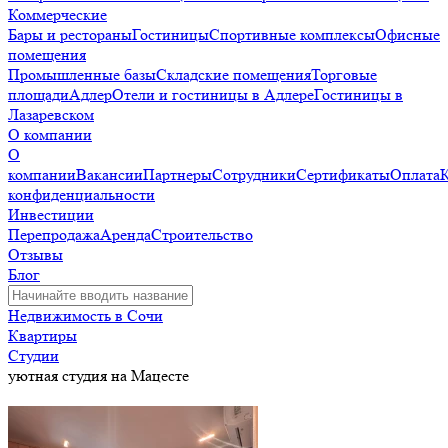
Коммерческие
Бары и рестораны
Гостиницы
Спортивные комплексы
Офисные
помещения
Промышленные базы
Складские помещения
Торговые
площади
Адлер
Отели и гостиницы в Адлере
Гостиницы в
Лазаревском
О компании
О
компании
Вакансии
Партнеры
Сотрудники
Сертификаты
Оплата
конфиденциальности
Инвестиции
Перепродажа
Аренда
Строительство
Отзывы
Блог
Недвижимость в Сочи
Квартиры
Студии
уютная студия на Мацесте