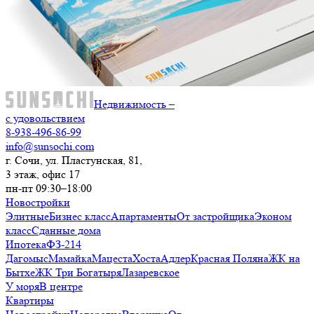
Недвижимость –
с удовольствием
8-938-496-86-99
info@sunsochi.com
г. Сочи, ул. Пластунская, 81,
3 этаж, офис 17
пн-пт 09:30–18:00
Новостройки
Элитные
Бизнес класс
Апартаменты
От застройщика
Эконом
класс
Сданные дома
Ипотека
ФЗ-214
Дагомыс
Мамайка
Мацеста
Хоста
Адлер
Красная Поляна
ЖК на
Бытхе
ЖК Три Богатыря
Лазаревское
У моря
В центре
Квартиры