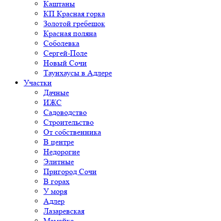
Каштаны
КП Красная горка
Золотой гребешок
Красная поляна
Соболевка
Сергей-Поле
Новый Сочи
Таунхаусы в Адлере
Участки
Дачные
ИЖС
Садоводство
Строительство
От собственника
В центре
Недорогие
Элитные
Пригород Сочи
В горах
У моря
Адлер
Лазаревская
Мамайка