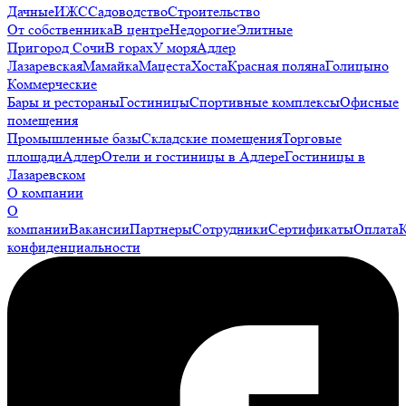
Дачные
ИЖС
Садоводство
Строительство
От собственника
В центре
Недорогие
Элитные
Пригород Сочи
В горах
У моря
Адлер
Лазаревская
Мамайка
Мацеста
Хоста
Красная поляна
Голицыно
Коммерческие
Бары и рестораны
Гостиницы
Спортивные комплексы
Офисные
помещения
Промышленные базы
Складские помещения
Торговые
площади
Адлер
Отели и гостиницы в Адлере
Гостиницы в
Лазаревском
О компании
О
компании
Вакансии
Партнеры
Сотрудники
Сертификаты
Оплата
конфиденциальности