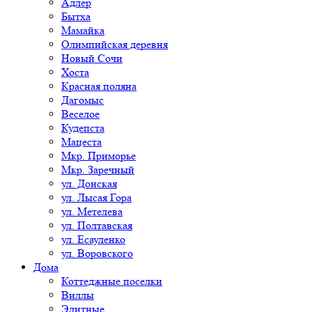
Адлер
Бытха
Мамайка
Олимпийская деревня
Новый Сочи
Хоста
Красная поляна
Дагомыс
Веселое
Кудепста
Мацеста
Мкр. Приморье
Мкр. Заречный
ул. Донская
ул. Лысая Гора
ул. Метелева
ул. Полтавская
ул. Есауленко
ул. Воровского
Дома
Коттеджные поселки
Виллы
Элитные