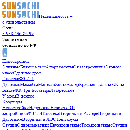
Недвижимость –
с удовольствием
Сочи
8-938-496-86-99
Звоните нам
бесплатно по РФ
Новостройки
Элитные
Бизнес класс
Апартаменты
От застройщика
Эконом
класс
Сданные дома
Ипотека
ФЗ-214
Дагомыс
Мамайка
Мацеста
Хоста
Адлер
Красная Поляна
ЖК на
Бытхе
ЖК Три Богатыря
Лазаревское
У моря
В центре
Квартиры
Новостройки
Недорогие
Вторичка
От
застройщика
ФЗ-214
Ипотека
Вторички в Адлере
Вторички в
Дагомысе
Вторички в ЛОО
Пентхаусы
Студии
Однокомнатные
Двухкомнатные
Трехкомнатные
Студии