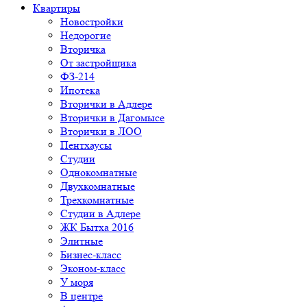
Квартиры
Новостройки
Недорогие
Вторичка
От застройщика
ФЗ-214
Ипотека
Вторички в Адлере
Вторички в Дагомысе
Вторички в ЛОО
Пентхаусы
Студии
Однокомнатные
Двухкомнатные
Трехкомнатные
Студии в Адлере
ЖК Бытха 2016
Элитные
Бизнес-класс
Эконом-класс
У моря
В центре