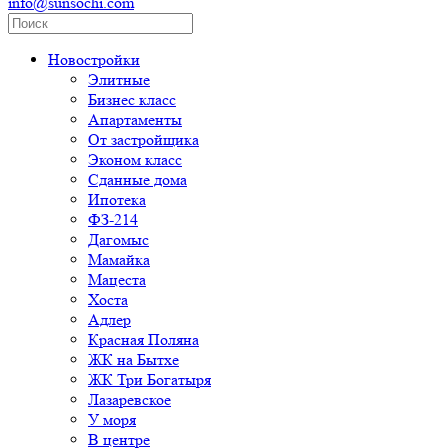
info@sunsochi.com
Новостройки
Элитные
Бизнес класс
Апартаменты
От застройщика
Эконом класс
Сданные дома
Ипотека
ФЗ-214
Дагомыс
Мамайка
Мацеста
Хоста
Адлер
Красная Поляна
ЖК на Бытхе
ЖК Три Богатыря
Лазаревское
У моря
В центре