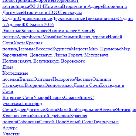
Новостройки
Недорогие
Вторичка
От
застройщика
ФЗ-214
Ипотека
Вторички в Адлере
Вторички в
Дагомысе
Вторички в ЛОО
Пентхаусы
Студии
Однокомнатные
Двухкомнатные
Трехкомнатные
Студии
в Адлере
ЖК Бытха 2016
Элитные
Бизнес-класс
Эконом-класс
У моря
В
центре
Адлер
Бытха
Мамайка
Олимпийская деревня
Новый
Сочи
Хоста
Красная
поляна
Дагомыс
Веселое
Кудепста
Мацеста
Мкр. Приморье
Мкр.
Заречный
ул. Донская
ул. Лысая Гора
ул. Метелева
ул.
Полтавская
ул. Есауленко
ул. Воровского
Дома
Коттеджные
поселки
Виллы
Элитные
Недорогие
Частные
Эллинги
Таунхаусы
Вторичка
Эконом-класс
Дома в Сочи
Коттеджи в
Сочи
В центре Сочи
У моря
В горах
С бассейном
С
участком
Пригород
Сочи
Адлер
Дагомыс
Хоста
Мамайка
Раздольное
Веселое
Эстосадо
Красная горка
Золотой гребешок
Красная
поляна
Соболевка
Сергей-Поле
Новый Сочи
Таунхаусы в
Адлере
Участки