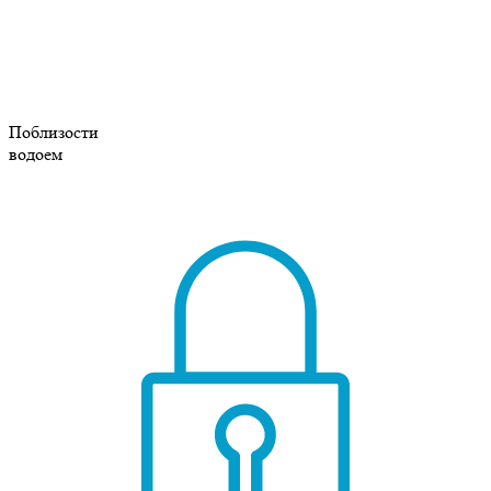
Поблизости
водоем