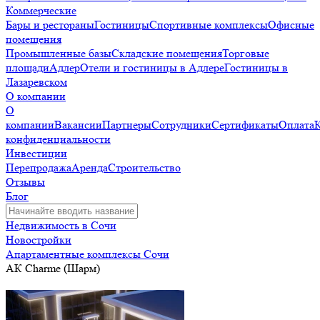
Коммерческие
Бары и рестораны
Гостиницы
Спортивные комплексы
Офисные
помещения
Промышленные базы
Складские помещения
Торговые
площади
Адлер
Отели и гостиницы в Адлере
Гостиницы в
Лазаревском
О компании
О
компании
Вакансии
Партнеры
Сотрудники
Сертификаты
Оплата
конфиденциальности
Инвестиции
Перепродажа
Аренда
Строительство
Отзывы
Блог
Недвижимость в Сочи
Новостройки
Апартаментные комплексы Сочи
АК Charme (Шарм)