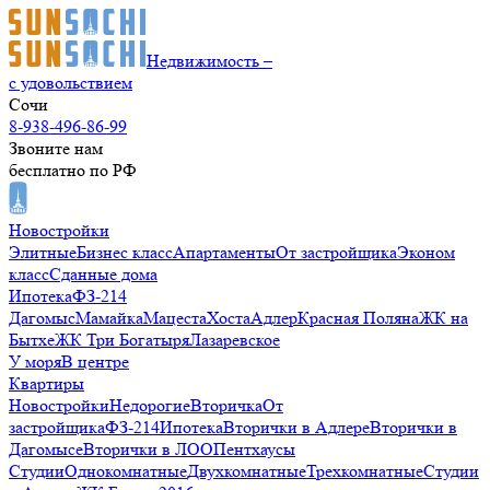
Недвижимость –
с удовольствием
Сочи
8-938-496-86-99
Звоните нам
бесплатно по РФ
Новостройки
Элитные
Бизнес класс
Апартаменты
От застройщика
Эконом
класс
Сданные дома
Ипотека
ФЗ-214
Дагомыс
Мамайка
Мацеста
Хоста
Адлер
Красная Поляна
ЖК на
Бытхе
ЖК Три Богатыря
Лазаревское
У моря
В центре
Квартиры
Новостройки
Недорогие
Вторичка
От
застройщика
ФЗ-214
Ипотека
Вторички в Адлере
Вторички в
Дагомысе
Вторички в ЛОО
Пентхаусы
Студии
Однокомнатные
Двухкомнатные
Трехкомнатные
Студии