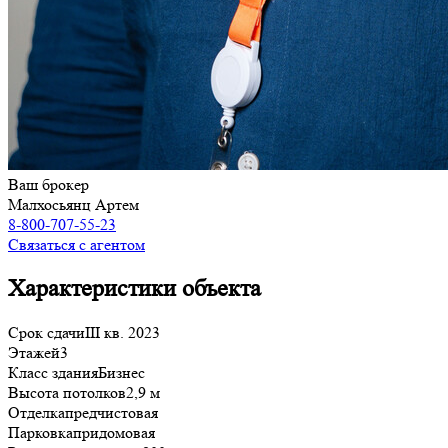
Ваш брокер
Малхосьянц Артем
8-800-707-55-23
Связаться с агентом
Характеристики объекта
Срок сдачи
III кв. 2023
Этажей
3
Класс здания
Бизнес
Высота потолков
2,9 м
Отделка
предчистовая
Парковка
придомовая