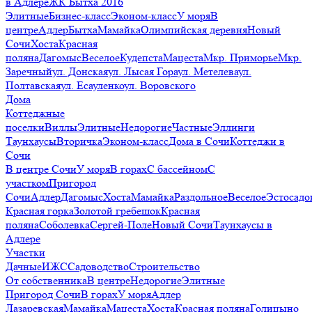
в Адлере
ЖК Бытха 2016
Элитные
Бизнес-класс
Эконом-класс
У моря
В
центре
Адлер
Бытха
Мамайка
Олимпийская деревня
Новый
Сочи
Хоста
Красная
поляна
Дагомыс
Веселое
Кудепста
Мацеста
Мкр. Приморье
Мкр.
Заречный
ул. Донская
ул. Лысая Гора
ул. Метелева
ул.
Полтавская
ул. Есауленко
ул. Воровского
Дома
Коттеджные
поселки
Виллы
Элитные
Недорогие
Частные
Эллинги
Таунхаусы
Вторичка
Эконом-класс
Дома в Сочи
Коттеджи в
Сочи
В центре Сочи
У моря
В горах
С бассейном
С
участком
Пригород
Сочи
Адлер
Дагомыс
Хоста
Мамайка
Раздольное
Веселое
Эстосадо
Красная горка
Золотой гребешок
Красная
поляна
Соболевка
Сергей-Поле
Новый Сочи
Таунхаусы в
Адлере
Участки
Дачные
ИЖС
Садоводство
Строительство
От собственника
В центре
Недорогие
Элитные
Пригород Сочи
В горах
У моря
Адлер
Лазаревская
Мамайка
Мацеста
Хоста
Красная поляна
Голицыно