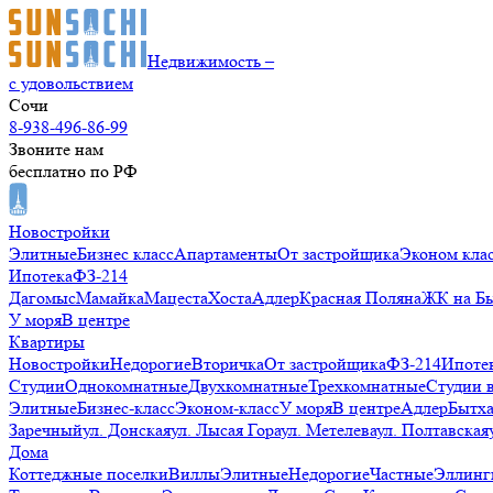
Недвижимость –
с удовольствием
Сочи
8-938-496-86-99
Звоните нам
бесплатно по РФ
Новостройки
Элитные
Бизнес класс
Апартаменты
От застройщика
Эконом кла
Ипотека
ФЗ-214
Дагомыс
Мамайка
Мацеста
Хоста
Адлер
Красная Поляна
ЖК на Б
У моря
В центре
Квартиры
Новостройки
Недорогие
Вторичка
От застройщика
ФЗ-214
Ипоте
Студии
Однокомнатные
Двухкомнатные
Трехкомнатные
Студии 
Элитные
Бизнес-класс
Эконом-класс
У моря
В центре
Адлер
Бытх
Заречный
ул. Донская
ул. Лысая Гора
ул. Метелева
ул. Полтавская
Дома
Коттеджные поселки
Виллы
Элитные
Недорогие
Частные
Эллинг