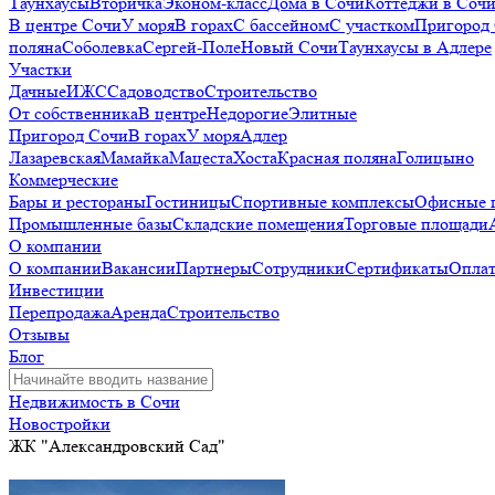
Таунхаусы
Вторичка
Эконом-класс
Дома в Сочи
Коттеджи в Соч
В центре Сочи
У моря
В горах
С бассейном
С участком
Пригород
поляна
Соболевка
Сергей-Поле
Новый Сочи
Таунхаусы в Адлере
Участки
Дачные
ИЖС
Садоводство
Строительство
От собственника
В центре
Недорогие
Элитные
Пригород Сочи
В горах
У моря
Адлер
Лазаревская
Мамайка
Мацеста
Хоста
Красная поляна
Голицыно
Коммерческие
Бары и рестораны
Гостиницы
Спортивные комплексы
Офисные 
Промышленные базы
Складские помещения
Торговые площади
О компании
О компании
Вакансии
Партнеры
Сотрудники
Сертификаты
Оплат
Инвестиции
Перепродажа
Аренда
Строительство
Отзывы
Блог
Недвижимость в Сочи
Новостройки
ЖК "Александровский Сад"