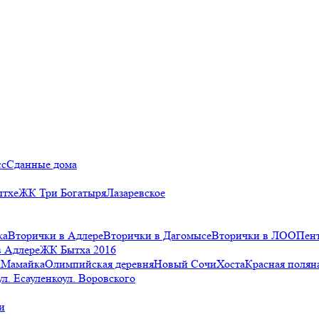
сс
Сданные дома
ытхе
ЖК Три Богатыря
Лазаревское
ка
Вторички в Адлере
Вторички в Дагомысе
Вторички в ЛОО
Пен
в Адлере
ЖК Бытха 2016
а
Мамайка
Олимпийская деревня
Новый Сочи
Хоста
Красная полян
ул. Есауленко
ул. Воровского
и