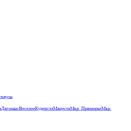
тхаусы
а
Дагомыс
Веселое
Кудепста
Мацеста
Мкр. Приморье
Мкр.