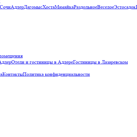
и
 Сочи
Адлер
Дагомыс
Хоста
Мамайка
Раздольное
Веселое
Эстосадок
помещения
Адлер
Отели и гостиницы в Адлере
Гостиницы в Лазаревском
а
Контакты
Политика конфиденциальности