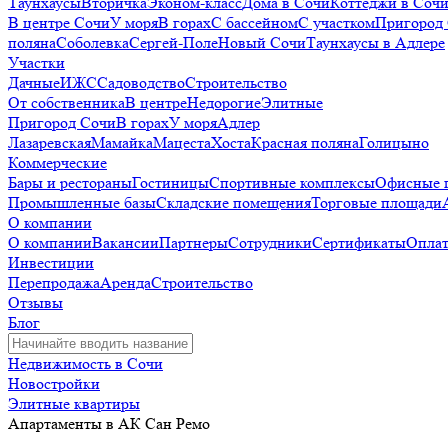
Таунхаусы
Вторичка
Эконом-класс
Дома в Сочи
Коттеджи в Соч
В центре Сочи
У моря
В горах
С бассейном
С участком
Пригород
поляна
Соболевка
Сергей-Поле
Новый Сочи
Таунхаусы в Адлере
Участки
Дачные
ИЖС
Садоводство
Строительство
От собственника
В центре
Недорогие
Элитные
Пригород Сочи
В горах
У моря
Адлер
Лазаревская
Мамайка
Мацеста
Хоста
Красная поляна
Голицыно
Коммерческие
Бары и рестораны
Гостиницы
Спортивные комплексы
Офисные 
Промышленные базы
Складские помещения
Торговые площади
О компании
О компании
Вакансии
Партнеры
Сотрудники
Сертификаты
Оплат
Инвестиции
Перепродажа
Аренда
Строительство
Отзывы
Блог
Недвижимость в Сочи
Новостройки
Элитные квартиры
Апартаменты в АК Сан Ремо