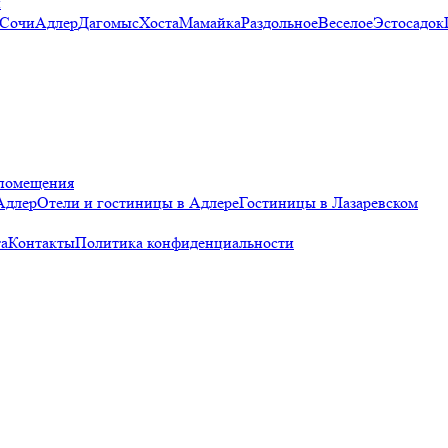
и
 Сочи
Адлер
Дагомыс
Хоста
Мамайка
Раздольное
Веселое
Эстосадок
помещения
Адлер
Отели и гостиницы в Адлере
Гостиницы в Лазаревском
а
Контакты
Политика конфиденциальности