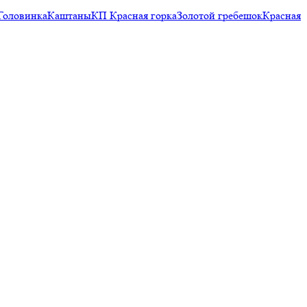
Головинка
Каштаны
КП Красная горка
Золотой гребешок
Красная