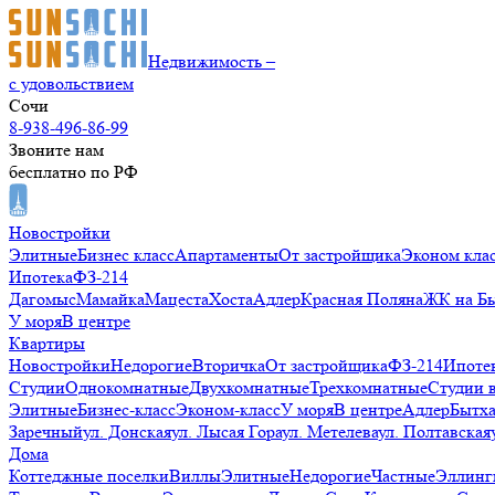
Недвижимость –
с удовольствием
Сочи
8-938-496-86-99
Звоните нам
бесплатно по РФ
Новостройки
Элитные
Бизнес класс
Апартаменты
От застройщика
Эконом кла
Ипотека
ФЗ-214
Дагомыс
Мамайка
Мацеста
Хоста
Адлер
Красная Поляна
ЖК на Б
У моря
В центре
Квартиры
Новостройки
Недорогие
Вторичка
От застройщика
ФЗ-214
Ипоте
Студии
Однокомнатные
Двухкомнатные
Трехкомнатные
Студии 
Элитные
Бизнес-класс
Эконом-класс
У моря
В центре
Адлер
Бытх
Заречный
ул. Донская
ул. Лысая Гора
ул. Метелева
ул. Полтавская
Дома
Коттеджные поселки
Виллы
Элитные
Недорогие
Частные
Эллинг