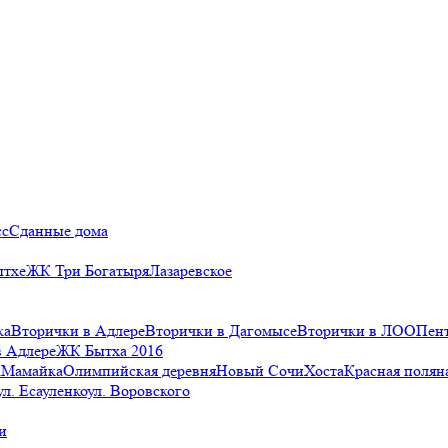
сс
Сданные дома
ытхе
ЖК Три Богатыря
Лазаревское
ка
Вторички в Адлере
Вторички в Дагомысе
Вторички в ЛОО
Пен
в Адлере
ЖК Бытха 2016
а
Мамайка
Олимпийская деревня
Новый Сочи
Хоста
Красная полян
ул. Есауленко
ул. Воровского
и