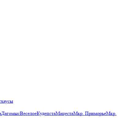
тхаусы
а
Дагомыс
Веселое
Кудепста
Мацеста
Мкр. Приморье
Мкр.