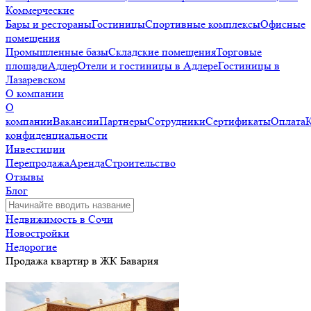
Коммерческие
Бары и рестораны
Гостиницы
Спортивные комплексы
Офисные
помещения
Промышленные базы
Складские помещения
Торговые
площади
Адлер
Отели и гостиницы в Адлере
Гостиницы в
Лазаревском
О компании
О
компании
Вакансии
Партнеры
Сотрудники
Сертификаты
Оплата
конфиденциальности
Инвестиции
Перепродажа
Аренда
Строительство
Отзывы
Блог
Недвижимость в Сочи
Новостройки
Недорогие
Продажа квартир в ЖК Бавария