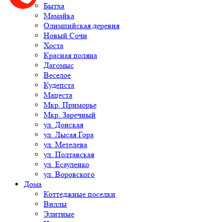
Бытха
Мамайка
Олимпийская деревня
Новый Сочи
Хоста
Красная поляна
Дагомыс
Веселое
Кудепста
Мацеста
Мкр. Приморье
Мкр. Заречный
ул. Донская
ул. Лысая Гора
ул. Метелева
ул. Полтавская
ул. Есауленко
ул. Воровского
Дома
Коттеджные поселки
Виллы
Элитные