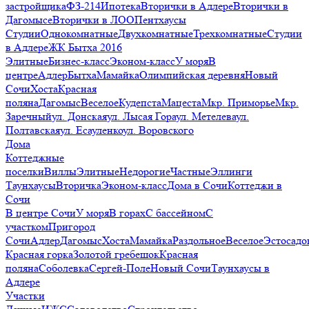
застройщика
ФЗ-214
Ипотека
Вторички в Адлере
Вторички в
Дагомысе
Вторички в ЛОО
Пентхаусы
Студии
Однокомнатные
Двухкомнатные
Трехкомнатные
Студии
в Адлере
ЖК Бытха 2016
Элитные
Бизнес-класс
Эконом-класс
У моря
В
центре
Адлер
Бытха
Мамайка
Олимпийская деревня
Новый
Сочи
Хоста
Красная
поляна
Дагомыс
Веселое
Кудепста
Мацеста
Мкр. Приморье
Мкр.
Заречный
ул. Донская
ул. Лысая Гора
ул. Метелева
ул.
Полтавская
ул. Есауленко
ул. Воровского
Дома
Коттеджные
поселки
Виллы
Элитные
Недорогие
Частные
Эллинги
Таунхаусы
Вторичка
Эконом-класс
Дома в Сочи
Коттеджи в
Сочи
В центре Сочи
У моря
В горах
С бассейном
С
участком
Пригород
Сочи
Адлер
Дагомыс
Хоста
Мамайка
Раздольное
Веселое
Эстосадо
Красная горка
Золотой гребешок
Красная
поляна
Соболевка
Сергей-Поле
Новый Сочи
Таунхаусы в
Адлере
Участки