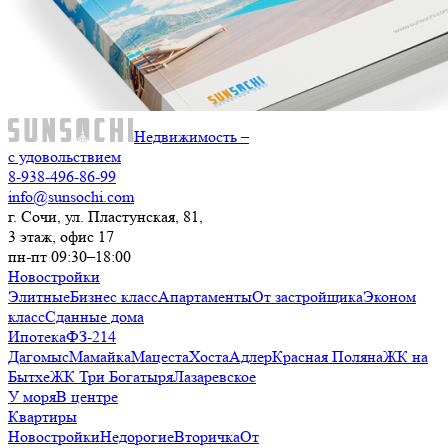
Недвижимость –
с удовольствием
8-938-496-86-99
info@sunsochi.com
г. Сочи, ул. Пластунская, 81,
3 этаж, офис 17
пн-пт 09:30–18:00
Новостройки
Элитные
Бизнес класс
Апартаменты
От застройщика
Эконом
класс
Сданные дома
Ипотека
ФЗ-214
Дагомыс
Мамайка
Мацеста
Хоста
Адлер
Красная Поляна
ЖК на
Бытхе
ЖК Три Богатыря
Лазаревское
У моря
В центре
Квартиры
Новостройки
Недорогие
Вторичка
От