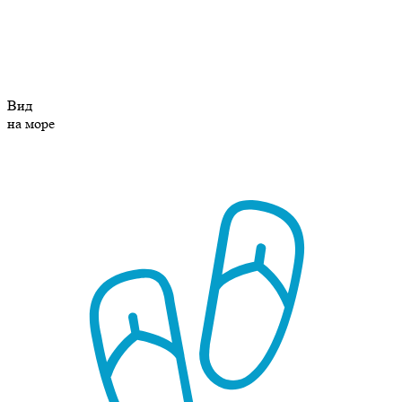
Вид
на море