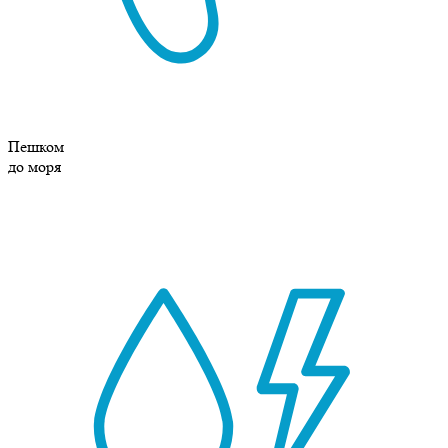
Пешком
до моря