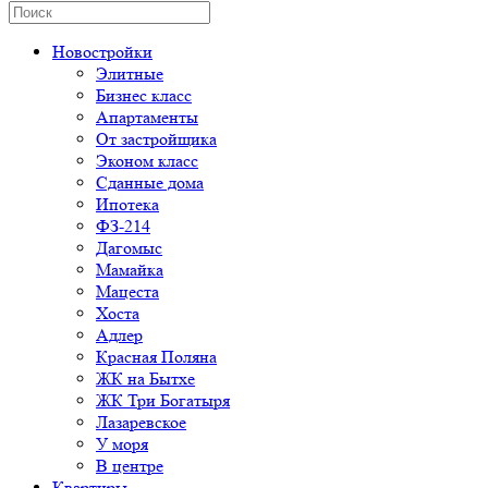
Новостройки
Элитные
Бизнес класс
Апартаменты
От застройщика
Эконом класс
Сданные дома
Ипотека
ФЗ-214
Дагомыс
Мамайка
Мацеста
Хоста
Адлер
Красная Поляна
ЖК на Бытхе
ЖК Три Богатыря
Лазаревское
У моря
В центре
Квартиры