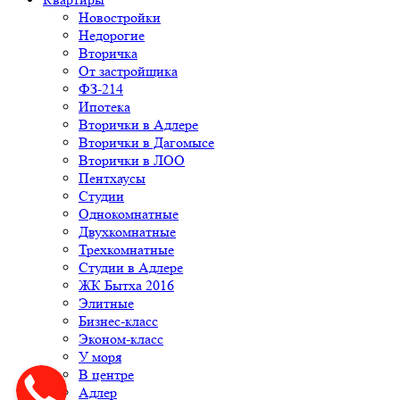
Новостройки
Недорогие
Вторичка
От застройщика
ФЗ-214
Ипотека
Вторички в Адлере
Вторички в Дагомысе
Вторички в ЛОО
Пентхаусы
Студии
Однокомнатные
Двухкомнатные
Трехкомнатные
Студии в Адлере
ЖК Бытха 2016
Элитные
Бизнес-класс
Эконом-класс
У моря
В центре
Адлер