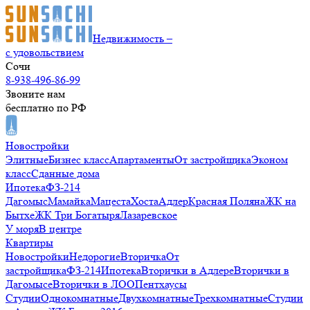
Недвижимость –
с удовольствием
Сочи
8-938-496-86-99
Звоните нам
бесплатно по РФ
Новостройки
Элитные
Бизнес класс
Апартаменты
От застройщика
Эконом
класс
Сданные дома
Ипотека
ФЗ-214
Дагомыс
Мамайка
Мацеста
Хоста
Адлер
Красная Поляна
ЖК на
Бытхе
ЖК Три Богатыря
Лазаревское
У моря
В центре
Квартиры
Новостройки
Недорогие
Вторичка
От
застройщика
ФЗ-214
Ипотека
Вторички в Адлере
Вторички в
Дагомысе
Вторички в ЛОО
Пентхаусы
Студии
Однокомнатные
Двухкомнатные
Трехкомнатные
Студии