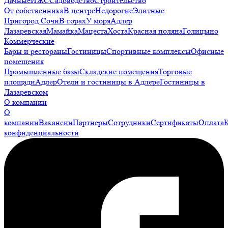
Дачные
ИЖС
Садоводство
Строительство
От собственника
В центре
Недорогие
Элитные
Пригород Сочи
В горах
У моря
Адлер
Лазаревская
Мамайка
Мацеста
Хоста
Красная поляна
Голицыно
Коммерческие
Бары и рестораны
Гостиницы
Спортивные комплексы
Офисные
помещения
Промышленные базы
Складские помещения
Торговые
площади
Адлер
Отели и гостиницы в Адлере
Гостиницы в
Лазаревском
О компании
О
компании
Вакансии
Партнеры
Сотрудники
Сертификаты
Оплата
конфиденциальности