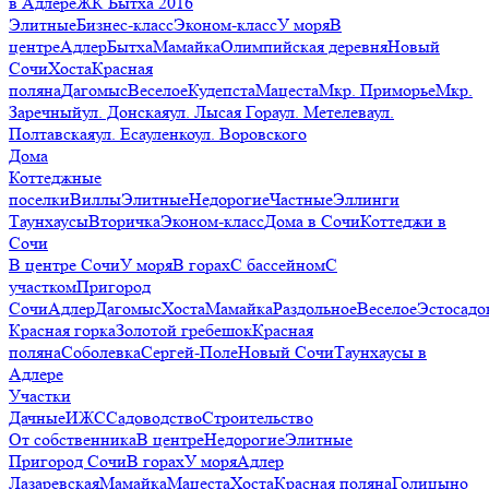
в Адлере
ЖК Бытха 2016
Элитные
Бизнес-класс
Эконом-класс
У моря
В
центре
Адлер
Бытха
Мамайка
Олимпийская деревня
Новый
Сочи
Хоста
Красная
поляна
Дагомыс
Веселое
Кудепста
Мацеста
Мкр. Приморье
Мкр.
Заречный
ул. Донская
ул. Лысая Гора
ул. Метелева
ул.
Полтавская
ул. Есауленко
ул. Воровского
Дома
Коттеджные
поселки
Виллы
Элитные
Недорогие
Частные
Эллинги
Таунхаусы
Вторичка
Эконом-класс
Дома в Сочи
Коттеджи в
Сочи
В центре Сочи
У моря
В горах
С бассейном
С
участком
Пригород
Сочи
Адлер
Дагомыс
Хоста
Мамайка
Раздольное
Веселое
Эстосадо
Красная горка
Золотой гребешок
Красная
поляна
Соболевка
Сергей-Поле
Новый Сочи
Таунхаусы в
Адлере
Участки
Дачные
ИЖС
Садоводство
Строительство
От собственника
В центре
Недорогие
Элитные
Пригород Сочи
В горах
У моря
Адлер
Лазаревская
Мамайка
Мацеста
Хоста
Красная поляна
Голицыно