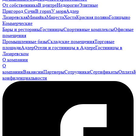
От собственника
В центре
Недорогие
Элитные
Пригород Сочи
В горах
У моря
Адлер
Лазаревская
Мамайка
Мацеста
Хоста
Красная поляна
Голицыно
Коммерческие
Бары и рестораны
Гостиницы
Спортивные комплексы
Офисные
помещения
Промышленные базы
Складские помещения
Торговые
площади
Адлер
Отели и гостиницы в Адлере
Гостиницы в
Лазаревском
О компании
О
компании
Вакансии
Партнеры
Сотрудники
Сертификаты
Оплата
конфиденциальности