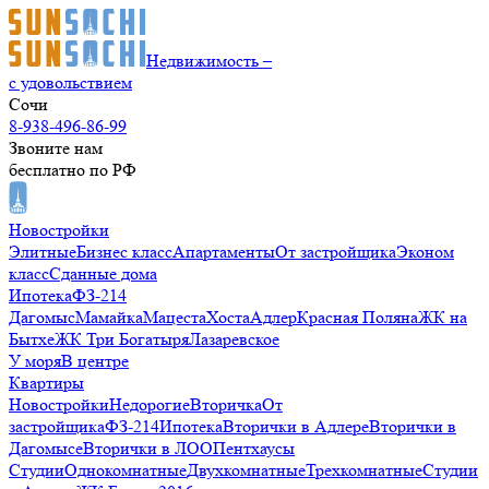
Недвижимость –
с удовольствием
Сочи
8-938-496-86-99
Звоните нам
бесплатно по РФ
Новостройки
Элитные
Бизнес класс
Апартаменты
От застройщика
Эконом
класс
Сданные дома
Ипотека
ФЗ-214
Дагомыс
Мамайка
Мацеста
Хоста
Адлер
Красная Поляна
ЖК на
Бытхе
ЖК Три Богатыря
Лазаревское
У моря
В центре
Квартиры
Новостройки
Недорогие
Вторичка
От
застройщика
ФЗ-214
Ипотека
Вторички в Адлере
Вторички в
Дагомысе
Вторички в ЛОО
Пентхаусы
Студии
Однокомнатные
Двухкомнатные
Трехкомнатные
Студии