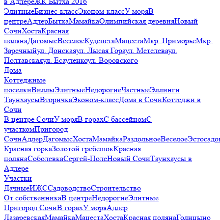
в Адлере
ЖК Бытха 2016
Элитные
Бизнес-класс
Эконом-класс
У моря
В
центре
Адлер
Бытха
Мамайка
Олимпийская деревня
Новый
Сочи
Хоста
Красная
поляна
Дагомыс
Веселое
Кудепста
Мацеста
Мкр. Приморье
Мкр.
Заречный
ул. Донская
ул. Лысая Гора
ул. Метелева
ул.
Полтавская
ул. Есауленко
ул. Воровского
Дома
Коттеджные
поселки
Виллы
Элитные
Недорогие
Частные
Эллинги
Таунхаусы
Вторичка
Эконом-класс
Дома в Сочи
Коттеджи в
Сочи
В центре Сочи
У моря
В горах
С бассейном
С
участком
Пригород
Сочи
Адлер
Дагомыс
Хоста
Мамайка
Раздольное
Веселое
Эстосадо
Красная горка
Золотой гребешок
Красная
поляна
Соболевка
Сергей-Поле
Новый Сочи
Таунхаусы в
Адлере
Участки
Дачные
ИЖС
Садоводство
Строительство
От собственника
В центре
Недорогие
Элитные
Пригород Сочи
В горах
У моря
Адлер
Лазаревская
Мамайка
Мацеста
Хоста
Красная поляна
Голицыно