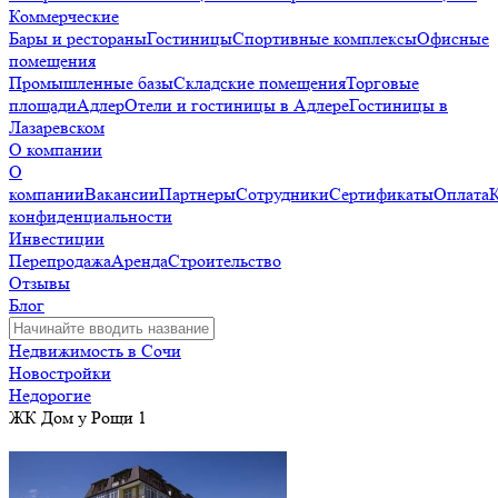
Коммерческие
Бары и рестораны
Гостиницы
Спортивные комплексы
Офисные
помещения
Промышленные базы
Складские помещения
Торговые
площади
Адлер
Отели и гостиницы в Адлере
Гостиницы в
Лазаревском
О компании
О
компании
Вакансии
Партнеры
Сотрудники
Сертификаты
Оплата
конфиденциальности
Инвестиции
Перепродажа
Аренда
Строительство
Отзывы
Блог
Недвижимость в Сочи
Новостройки
Недорогие
ЖК Дом у Рощи 1