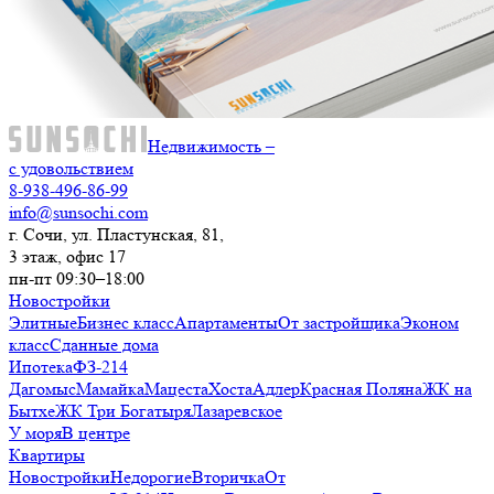
Недвижимость –
с удовольствием
8-938-496-86-99
info@sunsochi.com
г. Сочи, ул. Пластунская, 81,
3 этаж, офис 17
пн-пт 09:30–18:00
Новостройки
Элитные
Бизнес класс
Апартаменты
От застройщика
Эконом
класс
Сданные дома
Ипотека
ФЗ-214
Дагомыс
Мамайка
Мацеста
Хоста
Адлер
Красная Поляна
ЖК на
Бытхе
ЖК Три Богатыря
Лазаревское
У моря
В центре
Квартиры
Новостройки
Недорогие
Вторичка
От