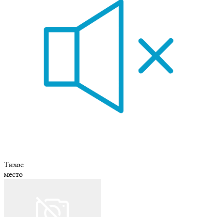
Тихое
место