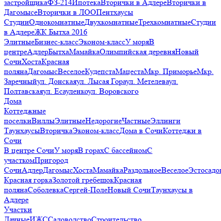
застройщика
ФЗ-214
Ипотека
Вторички в Адлере
Вторички в
Дагомысе
Вторички в ЛОО
Пентхаусы
Студии
Однокомнатные
Двухкомнатные
Трехкомнатные
Студии
в Адлере
ЖК Бытха 2016
Элитные
Бизнес-класс
Эконом-класс
У моря
В
центре
Адлер
Бытха
Мамайка
Олимпийская деревня
Новый
Сочи
Хоста
Красная
поляна
Дагомыс
Веселое
Кудепста
Мацеста
Мкр. Приморье
Мкр.
Заречный
ул. Донская
ул. Лысая Гора
ул. Метелева
ул.
Полтавская
ул. Есауленко
ул. Воровского
Дома
Коттеджные
поселки
Виллы
Элитные
Недорогие
Частные
Эллинги
Таунхаусы
Вторичка
Эконом-класс
Дома в Сочи
Коттеджи в
Сочи
В центре Сочи
У моря
В горах
С бассейном
С
участком
Пригород
Сочи
Адлер
Дагомыс
Хоста
Мамайка
Раздольное
Веселое
Эстосадо
Красная горка
Золотой гребешок
Красная
поляна
Соболевка
Сергей-Поле
Новый Сочи
Таунхаусы в
Адлере
Участки
Дачные
ИЖС
Садоводство
Строительство