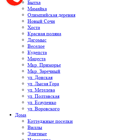
Бытха
Мамайка
Олимпийская деревня
Новый Сочи
Хоста
Красная поляна
Дагомыс
Веселое
Кудепста
Мацеста
Мкр. Приморье
Мкр. Заречный
ул. Донская
ул. Лысая Гора
ул. Метелева
ул. Полтавская
ул. Есауленко
ул. Воровского
Дома
Коттеджные поселки
Виллы
Элитные
Недорогие