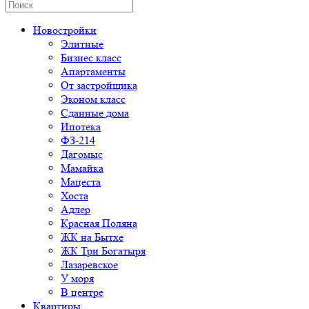
Новостройки
Элитные
Бизнес класс
Апартаменты
От застройщика
Эконом класс
Сданные дома
Ипотека
ФЗ-214
Дагомыс
Мамайка
Мацеста
Хоста
Адлер
Красная Поляна
ЖК на Бытхе
ЖК Три Богатыря
Лазаревское
У моря
В центре
Квартиры