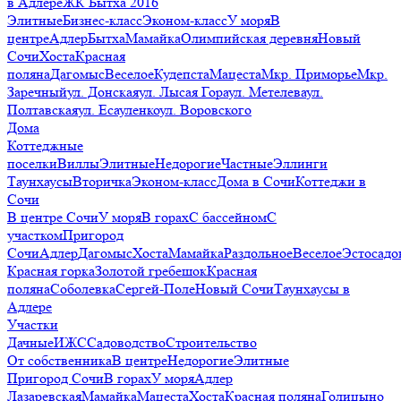
в Адлере
ЖК Бытха 2016
Элитные
Бизнес-класс
Эконом-класс
У моря
В
центре
Адлер
Бытха
Мамайка
Олимпийская деревня
Новый
Сочи
Хоста
Красная
поляна
Дагомыс
Веселое
Кудепста
Мацеста
Мкр. Приморье
Мкр.
Заречный
ул. Донская
ул. Лысая Гора
ул. Метелева
ул.
Полтавская
ул. Есауленко
ул. Воровского
Дома
Коттеджные
поселки
Виллы
Элитные
Недорогие
Частные
Эллинги
Таунхаусы
Вторичка
Эконом-класс
Дома в Сочи
Коттеджи в
Сочи
В центре Сочи
У моря
В горах
С бассейном
С
участком
Пригород
Сочи
Адлер
Дагомыс
Хоста
Мамайка
Раздольное
Веселое
Эстосадо
Красная горка
Золотой гребешок
Красная
поляна
Соболевка
Сергей-Поле
Новый Сочи
Таунхаусы в
Адлере
Участки
Дачные
ИЖС
Садоводство
Строительство
От собственника
В центре
Недорогие
Элитные
Пригород Сочи
В горах
У моря
Адлер
Лазаревская
Мамайка
Мацеста
Хоста
Красная поляна
Голицыно