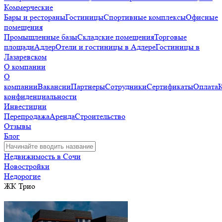
Коммерческие
Бары и рестораны
Гостиницы
Спортивные комплексы
Офисные
помещения
Промышленные базы
Складские помещения
Торговые
площади
Адлер
Отели и гостиницы в Адлере
Гостиницы в
Лазаревском
О компании
О
компании
Вакансии
Партнеры
Сотрудники
Сертификаты
Оплата
конфиденциальности
Инвестиции
Перепродажа
Аренда
Строительство
Отзывы
Блог
Недвижимость в Сочи
Новостройки
Недорогие
ЖК Трио