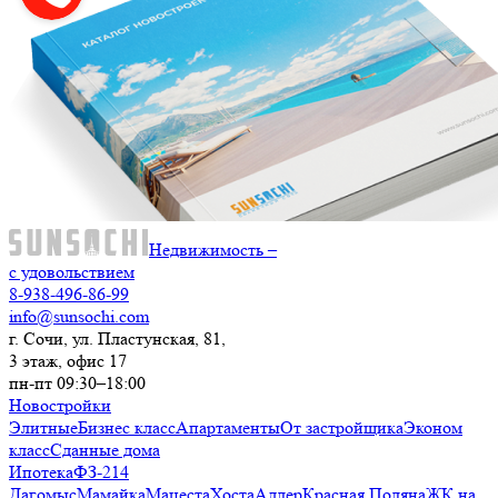
Недвижимость –
с удовольствием
8-938-496-86-99
info@sunsochi.com
г. Сочи, ул. Пластунская, 81,
3 этаж, офис 17
пн-пт 09:30–18:00
Новостройки
Элитные
Бизнес класс
Апартаменты
От застройщика
Эконом
класс
Сданные дома
Ипотека
ФЗ-214
Дагомыс
Мамайка
Мацеста
Хоста
Адлер
Красная Поляна
ЖК на