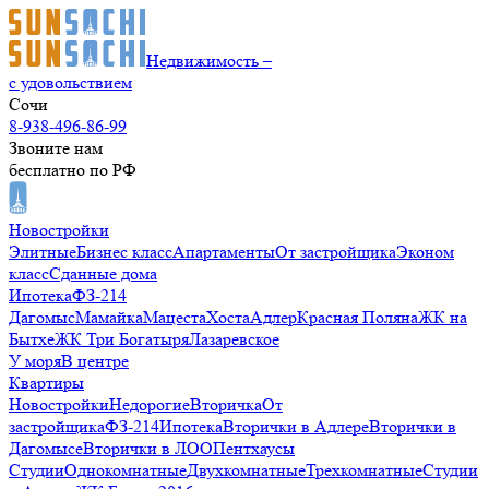
Недвижимость –
с удовольствием
Сочи
8-938-496-86-99
Звоните нам
бесплатно по РФ
Новостройки
Элитные
Бизнес класс
Апартаменты
От застройщика
Эконом
класс
Сданные дома
Ипотека
ФЗ-214
Дагомыс
Мамайка
Мацеста
Хоста
Адлер
Красная Поляна
ЖК на
Бытхе
ЖК Три Богатыря
Лазаревское
У моря
В центре
Квартиры
Новостройки
Недорогие
Вторичка
От
застройщика
ФЗ-214
Ипотека
Вторички в Адлере
Вторички в
Дагомысе
Вторички в ЛОО
Пентхаусы
Студии
Однокомнатные
Двухкомнатные
Трехкомнатные
Студии