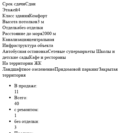
Срок сдачи
Сдан
Этажей
4
Класс здания
Комфорт
Высота потолков
3 м
Отделка
без отделки
Расстояние до моря
2000 м
Канализация
центральная
Инфраструктура объекта
Автобусная остановкаСетевые супермаркеты Школы и
детские садыКафе и рестораны
На территории ЖК
Ландшафтное озеленениеПридомовой паркингЗакрытая
территория
В продаже:
11
Всего:
40
с ремонтом:
1
без отделки:
3