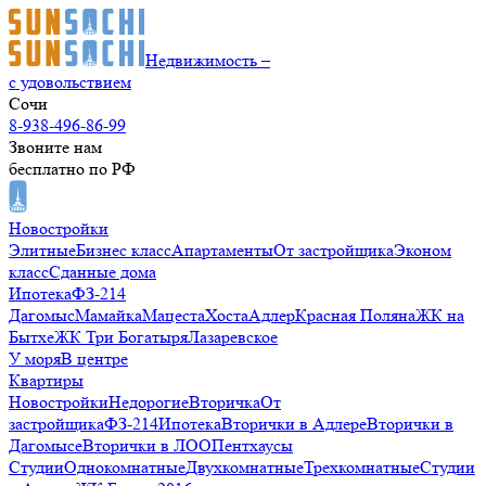
Недвижимость –
с удовольствием
Сочи
8-938-496-86-99
Звоните нам
бесплатно по РФ
Новостройки
Элитные
Бизнес класс
Апартаменты
От застройщика
Эконом
класс
Сданные дома
Ипотека
ФЗ-214
Дагомыс
Мамайка
Мацеста
Хоста
Адлер
Красная Поляна
ЖК на
Бытхе
ЖК Три Богатыря
Лазаревское
У моря
В центре
Квартиры
Новостройки
Недорогие
Вторичка
От
застройщика
ФЗ-214
Ипотека
Вторички в Адлере
Вторички в
Дагомысе
Вторички в ЛОО
Пентхаусы
Студии
Однокомнатные
Двухкомнатные
Трехкомнатные
Студии