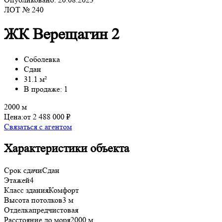
ЛОТ № 240
ЖК Верещагин 2
Соболевка
Сдан
31.1 м²
В продаже: 1
2000 м
Цена:
от 2 488 000 ₽
Связаться с агентом
Характеристики объекта
Срок сдачи
Сдан
Этажей
4
Класс здания
Комфорт
Высота потолков
3 м
Отделка
предчистовая
Расстояние до моря
2000 м