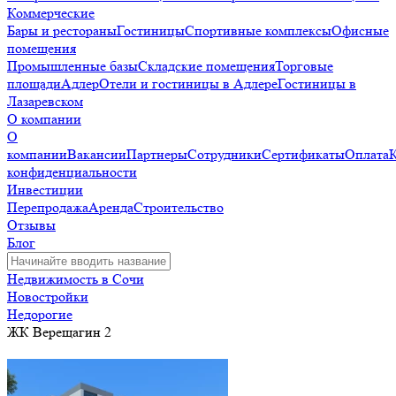
Коммерческие
Бары и рестораны
Гостиницы
Спортивные комплексы
Офисные
помещения
Промышленные базы
Складские помещения
Торговые
площади
Адлер
Отели и гостиницы в Адлере
Гостиницы в
Лазаревском
О компании
О
компании
Вакансии
Партнеры
Сотрудники
Сертификаты
Оплата
конфиденциальности
Инвестиции
Перепродажа
Аренда
Строительство
Отзывы
Блог
Недвижимость в Сочи
Новостройки
Недорогие
ЖК Верещагин 2