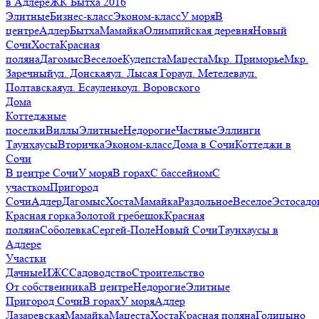
в Адлере
ЖК Бытха 2016
Элитные
Бизнес-класс
Эконом-класс
У моря
В
центре
Адлер
Бытха
Мамайка
Олимпийская деревня
Новый
Сочи
Хоста
Красная
поляна
Дагомыс
Веселое
Кудепста
Мацеста
Мкр. Приморье
Мкр.
Заречный
ул. Донская
ул. Лысая Гора
ул. Метелева
ул.
Полтавская
ул. Есауленко
ул. Воровского
Дома
Коттеджные
поселки
Виллы
Элитные
Недорогие
Частные
Эллинги
Таунхаусы
Вторичка
Эконом-класс
Дома в Сочи
Коттеджи в
Сочи
В центре Сочи
У моря
В горах
С бассейном
С
участком
Пригород
Сочи
Адлер
Дагомыс
Хоста
Мамайка
Раздольное
Веселое
Эстосадо
Красная горка
Золотой гребешок
Красная
поляна
Соболевка
Сергей-Поле
Новый Сочи
Таунхаусы в
Адлере
Участки
Дачные
ИЖС
Садоводство
Строительство
От собственника
В центре
Недорогие
Элитные
Пригород Сочи
В горах
У моря
Адлер
Лазаревская
Мамайка
Мацеста
Хоста
Красная поляна
Голицыно