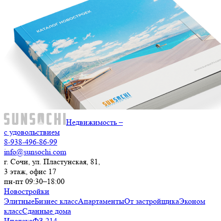
Недвижимость –
с удовольствием
8-938-496-86-99
info@sunsochi.com
г. Сочи, ул. Пластунская, 81,
3 этаж, офис 17
пн-пт 09:30–18:00
Новостройки
Элитные
Бизнес класс
Апартаменты
От застройщика
Эконом
класс
Сданные дома
Ипотека
ФЗ-214