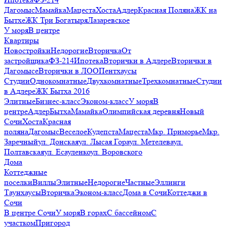
Дагомыс
Мамайка
Мацеста
Хоста
Адлер
Красная Поляна
ЖК на
Бытхе
ЖК Три Богатыря
Лазаревское
У моря
В центре
Квартиры
Новостройки
Недорогие
Вторичка
От
застройщика
ФЗ-214
Ипотека
Вторички в Адлере
Вторички в
Дагомысе
Вторички в ЛОО
Пентхаусы
Студии
Однокомнатные
Двухкомнатные
Трехкомнатные
Студии
в Адлере
ЖК Бытха 2016
Элитные
Бизнес-класс
Эконом-класс
У моря
В
центре
Адлер
Бытха
Мамайка
Олимпийская деревня
Новый
Сочи
Хоста
Красная
поляна
Дагомыс
Веселое
Кудепста
Мацеста
Мкр. Приморье
Мкр.
Заречный
ул. Донская
ул. Лысая Гора
ул. Метелева
ул.
Полтавская
ул. Есауленко
ул. Воровского
Дома
Коттеджные
поселки
Виллы
Элитные
Недорогие
Частные
Эллинги
Таунхаусы
Вторичка
Эконом-класс
Дома в Сочи
Коттеджи в
Сочи
В центре Сочи
У моря
В горах
С бассейном
С
участком
Пригород