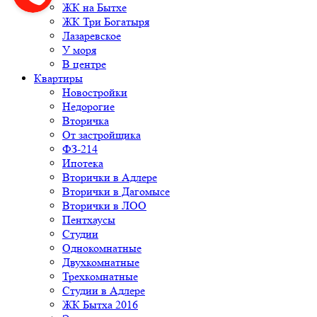
ЖК на Бытхе
ЖК Три Богатыря
Лазаревское
У моря
В центре
Квартиры
Новостройки
Недорогие
Вторичка
От застройщика
ФЗ-214
Ипотека
Вторички в Адлере
Вторички в Дагомысе
Вторички в ЛОО
Пентхаусы
Студии
Однокомнатные
Двухкомнатные
Трехкомнатные
Студии в Адлере
ЖК Бытха 2016