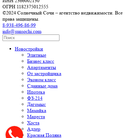
ИНН 2366002130
ОГРН 1182375012555
©2024 Солнечный Сочи – агентство недвижимости. Все
права защищены.
8-938-496-86-99
info@sunsochi.com
Новостройки
Элитные
Бизнес класс
Апартаменты
От застройщика
Эконом класс
Сданные дома
Ипотека
ФЗ-214
Дагомыс
Мамайка
Мацеста
Хоста
Адлер
Красная Поляна