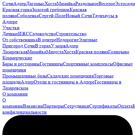
Сочи
Адлер
Дагомыс
Хоста
Мамайка
Раздольное
Веселое
Эстосадо
Красная горка
Золотой гребешок
Красная
поляна
Соболевка
Сергей-Поле
Новый Сочи
Таунхаусы в
Адлере
Участки
Дачные
ИЖС
Садоводство
Строительство
От собственника
В центре
Недорогие
Элитные
Пригород Сочи
В горах
У моря
Адлер
Лазаревская
Мамайка
Мацеста
Хоста
Красная поляна
Голицыно
Коммерческие
Бары и рестораны
Гостиницы
Спортивные комплексы
Офисные
помещения
Промышленные базы
Складские помещения
Торговые
площади
Адлер
Отели и гостиницы в Адлере
Гостиницы в
Лазаревском
О компании
О
компании
Вакансии
Партнеры
Сотрудники
Сертификаты
Оплата
конфиденциальности