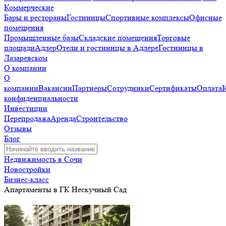
Коммерческие
Бары и рестораны
Гостиницы
Спортивные комплексы
Офисные
помещения
Промышленные базы
Складские помещения
Торговые
площади
Адлер
Отели и гостиницы в Адлере
Гостиницы в
Лазаревском
О компании
О
компании
Вакансии
Партнеры
Сотрудники
Сертификаты
Оплата
конфиденциальности
Инвестиции
Перепродажа
Аренда
Строительство
Отзывы
Блог
Недвижимость в Сочи
Новостройки
Бизнес-класс
Апартаменты в ГК Нескучный Сад