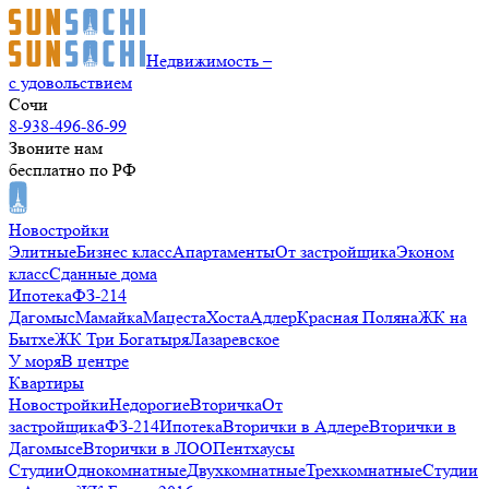
Недвижимость –
с удовольствием
Сочи
8-938-496-86-99
Звоните нам
бесплатно по РФ
Новостройки
Элитные
Бизнес класс
Апартаменты
От застройщика
Эконом
класс
Сданные дома
Ипотека
ФЗ-214
Дагомыс
Мамайка
Мацеста
Хоста
Адлер
Красная Поляна
ЖК на
Бытхе
ЖК Три Богатыря
Лазаревское
У моря
В центре
Квартиры
Новостройки
Недорогие
Вторичка
От
застройщика
ФЗ-214
Ипотека
Вторички в Адлере
Вторички в
Дагомысе
Вторички в ЛОО
Пентхаусы
Студии
Однокомнатные
Двухкомнатные
Трехкомнатные
Студии