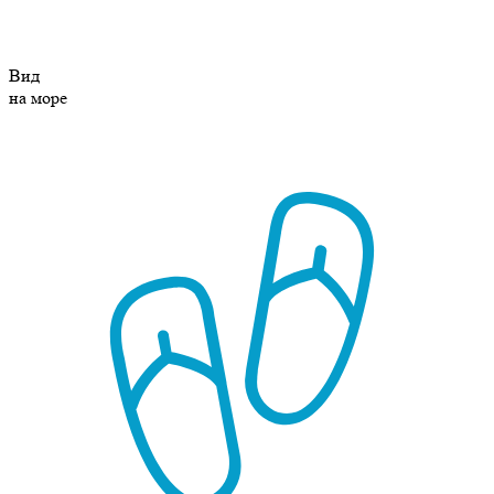
Вид
на море