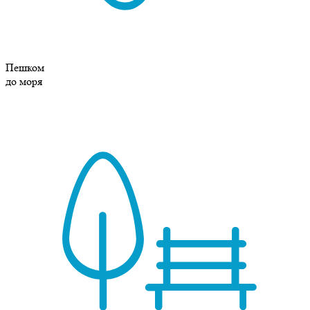
Пешком
до моря