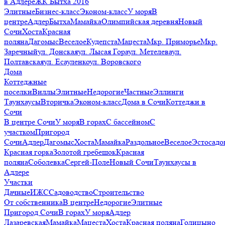
в Адлере
ЖК Бытха 2016
Элитные
Бизнес-класс
Эконом-класс
У моря
В
центре
Адлер
Бытха
Мамайка
Олимпийская деревня
Новый
Сочи
Хоста
Красная
поляна
Дагомыс
Веселое
Кудепста
Мацеста
Мкр. Приморье
Мкр.
Заречный
ул. Донская
ул. Лысая Гора
ул. Метелева
ул.
Полтавская
ул. Есауленко
ул. Воровского
Дома
Коттеджные
поселки
Виллы
Элитные
Недорогие
Частные
Эллинги
Таунхаусы
Вторичка
Эконом-класс
Дома в Сочи
Коттеджи в
Сочи
В центре Сочи
У моря
В горах
С бассейном
С
участком
Пригород
Сочи
Адлер
Дагомыс
Хоста
Мамайка
Раздольное
Веселое
Эстосадо
Красная горка
Золотой гребешок
Красная
поляна
Соболевка
Сергей-Поле
Новый Сочи
Таунхаусы в
Адлере
Участки
Дачные
ИЖС
Садоводство
Строительство
От собственника
В центре
Недорогие
Элитные
Пригород Сочи
В горах
У моря
Адлер
Лазаревская
Мамайка
Мацеста
Хоста
Красная поляна
Голицыно