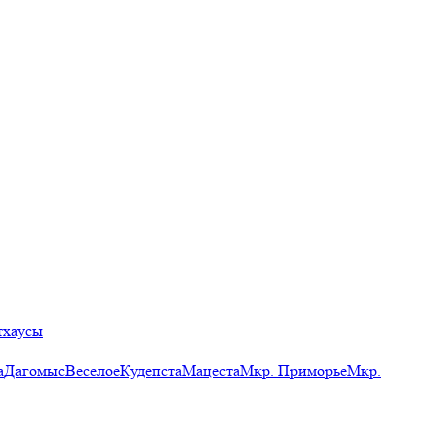
тхаусы
а
Дагомыс
Веселое
Кудепста
Мацеста
Мкр. Приморье
Мкр.