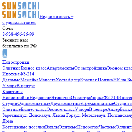
Недвижимость –
с удовольствием
Сочи
8-938-496-86-99
Звоните нам
бесплатно по РФ
Новостройки
Элитные
Бизнес класс
Апартаменты
От застройщика
Эконом кла
Ипотека
ФЗ-214
Дагомыс
Мамайка
Мацеста
Хоста
Адлер
Красная Поляна
ЖК на Б
У моря
В центре
Квартиры
Новостройки
Недорогие
Вторичка
От застройщика
ФЗ-214
Ипоте
Студии
Однокомнатные
Двухкомнатные
Трехкомнатные
Студии 
Элитные
Бизнес-класс
Эконом-класс
У моря
В центре
Адлер
Бытх
Заречный
ул. Донская
ул. Лысая Гора
ул. Метелева
ул. Полтавская
Дома
Коттеджные поселки
Виллы
Элитные
Недорогие
Частные
Эллинг