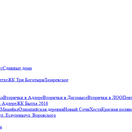
сс
Сданные дома
ытхе
ЖК Три Богатыря
Лазаревское
ка
Вторички в Адлере
Вторички в Дагомысе
Вторички в ЛОО
Пен
в Адлере
ЖК Бытха 2016
а
Мамайка
Олимпийская деревня
Новый Сочи
Хоста
Красная полян
ул. Есауленко
ул. Воровского
и