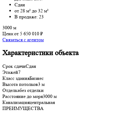
Сдан
от 28 м² до 32 м²
В продаже: 23
3000 м
Цена:
от 5 650 010 ₽
Связаться с агентом
Характеристики объекта
Срок сдачи
Сдан
Этажей
7
Класс здания
Бизнес
Высота потолков
3 м
Отделка
без отделки
Расстояние до моря
3000 м
Канализация
центральная
ПРЕИМУЩЕСТВА