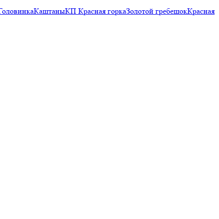
Головинка
Каштаны
КП Красная горка
Золотой гребешок
Красная