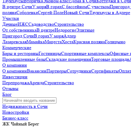
Таунхаусы
Вторичка
Эконом-класс
Дома в Сочи
Коттеджи в Соч
В центре Сочи
У моря
В горах
С бассейном
С участком
Пригород
поляна
Соболевка
Сергей-Поле
Новый Сочи
Таунхаусы в Адлере
Участки
Дачные
ИЖС
Садоводство
Строительство
От собственника
В центре
Недорогие
Элитные
Пригород Сочи
В горах
У моря
Адлер
Лазаревская
Мамайка
Мацеста
Хоста
Красная поляна
Голицыно
Коммерческие
Бары и рестораны
Гостиницы
Спортивные комплексы
Офисные 
Промышленные базы
Складские помещения
Торговые площади
О компании
О компании
Вакансии
Партнеры
Сотрудники
Сертификаты
Оплат
Инвестиции
Перепродажа
Аренда
Строительство
Отзывы
Блог
Недвижимость в Сочи
Новостройки
Бизнес-класс
ЖК Чайный Берег