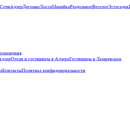
и
 Сочи
Адлер
Дагомыс
Хоста
Мамайка
Раздольное
Веселое
Эстосадок
помещения
Адлер
Отели и гостиницы в Адлере
Гостиницы в Лазаревском
а
Контакты
Политика конфиденциальности