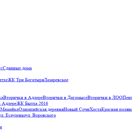
сс
Сданные дома
ытхе
ЖК Три Богатыря
Лазаревское
ка
Вторички в Адлере
Вторички в Дагомысе
Вторички в ЛОО
Пен
в Адлере
ЖК Бытха 2016
а
Мамайка
Олимпийская деревня
Новый Сочи
Хоста
Красная полян
ул. Есауленко
ул. Воровского
и