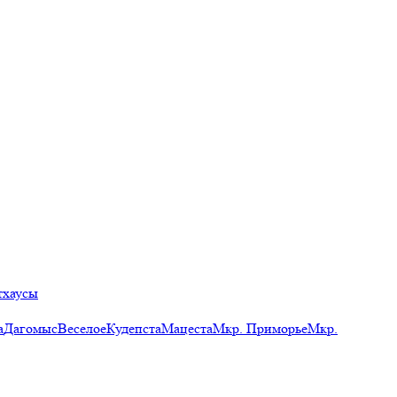
тхаусы
а
Дагомыс
Веселое
Кудепста
Мацеста
Мкр. Приморье
Мкр.