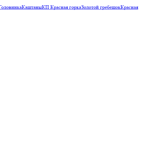
Головинка
Каштаны
КП Красная горка
Золотой гребешок
Красная