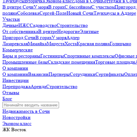
Таунхаусы
Вторичка
Эконом-класс
Дома в Сочи
Коттеджи в Соч
В центре Сочи
У моря
В горах
С бассейном
С участком
Пригород
поляна
Соболевка
Сергей-Поле
Новый Сочи
Таунхаусы в Адлере
Участки
Дачные
ИЖС
Садоводство
Строительство
От собственника
В центре
Недорогие
Элитные
Пригород Сочи
В горах
У моря
Адлер
Лазаревская
Мамайка
Мацеста
Хоста
Красная поляна
Голицыно
Коммерческие
Бары и рестораны
Гостиницы
Спортивные комплексы
Офисные 
Промышленные базы
Складские помещения
Торговые площади
О компании
О компании
Вакансии
Партнеры
Сотрудники
Сертификаты
Оплат
Инвестиции
Перепродажа
Аренда
Строительство
Отзывы
Блог
Недвижимость в Сочи
Новостройки
Эконом-класс
ЖК Восток