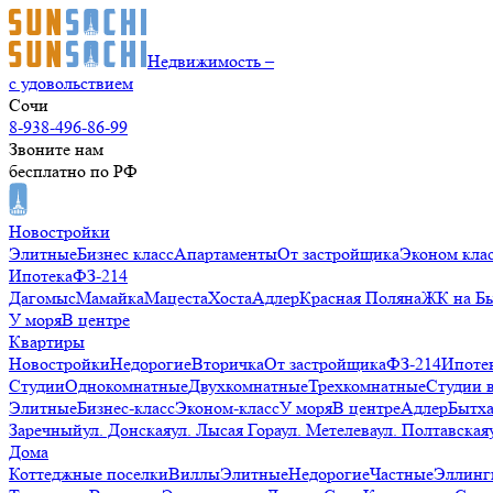
Недвижимость –
с удовольствием
Сочи
8-938-496-86-99
Звоните нам
бесплатно по РФ
Новостройки
Элитные
Бизнес класс
Апартаменты
От застройщика
Эконом кла
Ипотека
ФЗ-214
Дагомыс
Мамайка
Мацеста
Хоста
Адлер
Красная Поляна
ЖК на Б
У моря
В центре
Квартиры
Новостройки
Недорогие
Вторичка
От застройщика
ФЗ-214
Ипоте
Студии
Однокомнатные
Двухкомнатные
Трехкомнатные
Студии 
Элитные
Бизнес-класс
Эконом-класс
У моря
В центре
Адлер
Бытх
Заречный
ул. Донская
ул. Лысая Гора
ул. Метелева
ул. Полтавская
Дома
Коттеджные поселки
Виллы
Элитные
Недорогие
Частные
Эллинг