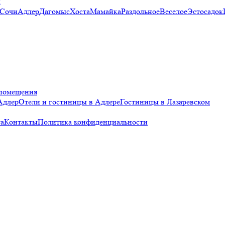
и
 Сочи
Адлер
Дагомыс
Хоста
Мамайка
Раздольное
Веселое
Эстосадок
помещения
Адлер
Отели и гостиницы в Адлере
Гостиницы в Лазаревском
а
Контакты
Политика конфиденциальности