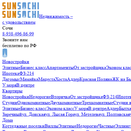
Недвижимость –
с удовольствием
Сочи
8-938-496-86-99
Звоните нам
бесплатно по РФ
Новостройки
Элитные
Бизнес класс
Апартаменты
От застройщика
Эконом кла
Ипотека
ФЗ-214
Дагомыс
Мамайка
Мацеста
Хоста
Адлер
Красная Поляна
ЖК на Б
У моря
В центре
Квартиры
Новостройки
Недорогие
Вторичка
От застройщика
ФЗ-214
Ипоте
Студии
Однокомнатные
Двухкомнатные
Трехкомнатные
Студии 
Элитные
Бизнес-класс
Эконом-класс
У моря
В центре
Адлер
Бытх
Заречный
ул. Донская
ул. Лысая Гора
ул. Метелева
ул. Полтавская
Дома
Коттеджные поселки
Виллы
Элитные
Недорогие
Частные
Эллинг