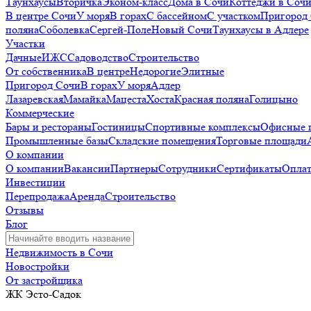
Таунхаусы
Вторичка
Эконом-класс
Дома в Сочи
Коттеджи в Соч
В центре Сочи
У моря
В горах
С бассейном
С участком
Пригород
поляна
Соболевка
Сергей-Поле
Новый Сочи
Таунхаусы в Адлере
Участки
Дачные
ИЖС
Садоводство
Строительство
От собственника
В центре
Недорогие
Элитные
Пригород Сочи
В горах
У моря
Адлер
Лазаревская
Мамайка
Мацеста
Хоста
Красная поляна
Голицыно
Коммерческие
Бары и рестораны
Гостиницы
Спортивные комплексы
Офисные 
Промышленные базы
Складские помещения
Торговые площади
О компании
О компании
Вакансии
Партнеры
Сотрудники
Сертификаты
Оплат
Инвестиции
Перепродажа
Аренда
Строительство
Отзывы
Блог
Недвижимость в Сочи
Новостройки
От застройщика
ЖК Эсто-Садок