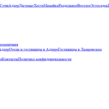
и
 Сочи
Адлер
Дагомыс
Хоста
Мамайка
Раздольное
Веселое
Эстосадок
помещения
Адлер
Отели и гостиницы в Адлере
Гостиницы в Лазаревском
а
Контакты
Политика конфиденциальности