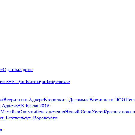
сс
Сданные дома
ытхе
ЖК Три Богатыря
Лазаревское
ка
Вторички в Адлере
Вторички в Дагомысе
Вторички в ЛОО
Пен
в Адлере
ЖК Бытха 2016
а
Мамайка
Олимпийская деревня
Новый Сочи
Хоста
Красная полян
ул. Есауленко
ул. Воровского
и