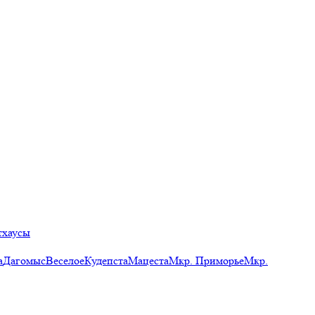
тхаусы
а
Дагомыс
Веселое
Кудепста
Мацеста
Мкр. Приморье
Мкр.