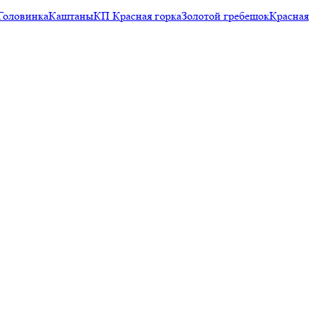
Головинка
Каштаны
КП Красная горка
Золотой гребешок
Красная