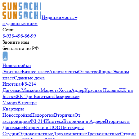
Недвижимость –
с удовольствием
Сочи
8-938-496-86-99
Звоните нам
бесплатно по РФ
Новостройки
Элитные
Бизнес класс
Апартаменты
От застройщика
Эконом
класс
Сданные дома
Ипотека
ФЗ-214
Дагомыс
Мамайка
Мацеста
Хоста
Адлер
Красная Поляна
ЖК на
Бытхе
ЖК Три Богатыря
Лазаревское
У моря
В центре
Квартиры
Новостройки
Недорогие
Вторичка
От
застройщика
ФЗ-214
Ипотека
Вторички в Адлере
Вторички в
Дагомысе
Вторички в ЛОО
Пентхаусы
Студии
Однокомнатные
Двухкомнатные
Трехкомнатные
Студии