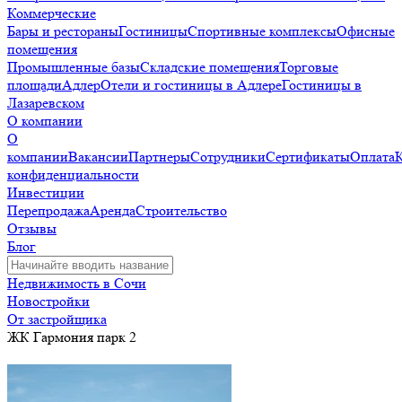
Коммерческие
Бары и рестораны
Гостиницы
Спортивные комплексы
Офисные
помещения
Промышленные базы
Складские помещения
Торговые
площади
Адлер
Отели и гостиницы в Адлере
Гостиницы в
Лазаревском
О компании
О
компании
Вакансии
Партнеры
Сотрудники
Сертификаты
Оплата
конфиденциальности
Инвестиции
Перепродажа
Аренда
Строительство
Отзывы
Блог
Недвижимость в Сочи
Новостройки
От застройщика
ЖК Гармония парк 2