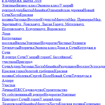
в Адлере
ЖК Бытха 2016
Элитные
Бизнес-класс
Эконом-класс
У моря
В
центре
Адлер
Бытха
Мамайка
Олимпийская деревня
Новый
Сочи
Хоста
Красная
поляна
Дагомыс
Веселое
Кудепста
Мацеста
Мкр. Приморье
Мкр.
Заречный
ул. Донская
ул. Лысая Гора
ул. Метелева
ул.
Полтавская
ул. Есауленко
ул. Воровского
Дома
Коттеджные
поселки
Виллы
Элитные
Недорогие
Частные
Эллинги
Таунхаусы
Вторичка
Эконом-класс
Дома в Сочи
Коттеджи в
Сочи
В центре Сочи
У моря
В горах
С бассейном
С
участком
Пригород
Сочи
Адлер
Дагомыс
Хоста
Мамайка
Раздольное
Веселое
Эстосадо
Красная горка
Золотой гребешок
Красная
поляна
Соболевка
Сергей-Поле
Новый Сочи
Таунхаусы в
Адлере
Участки
Дачные
ИЖС
Садоводство
Строительство
От собственника
В центре
Недорогие
Элитные
Пригород Сочи
В горах
У моря
Адлер
Лазаревская
Мамайка
Мацеста
Хоста
Красная поляна
Голицыно