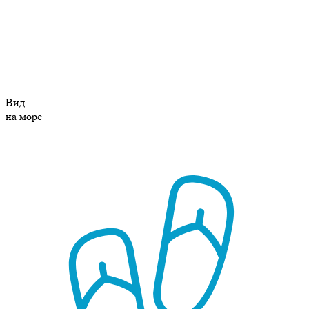
Вид
на море