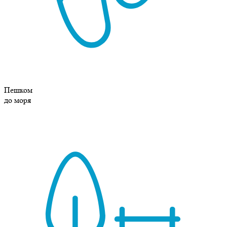
Пешком
до моря