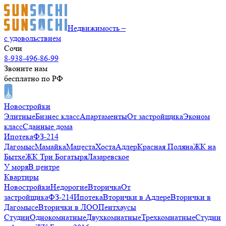
Недвижимость –
с удовольствием
Сочи
8-938-496-86-99
Звоните нам
бесплатно по РФ
Новостройки
Элитные
Бизнес класс
Апартаменты
От застройщика
Эконом
класс
Сданные дома
Ипотека
ФЗ-214
Дагомыс
Мамайка
Мацеста
Хоста
Адлер
Красная Поляна
ЖК на
Бытхе
ЖК Три Богатыря
Лазаревское
У моря
В центре
Квартиры
Новостройки
Недорогие
Вторичка
От
застройщика
ФЗ-214
Ипотека
Вторички в Адлере
Вторички в
Дагомысе
Вторички в ЛОО
Пентхаусы
Студии
Однокомнатные
Двухкомнатные
Трехкомнатные
Студии