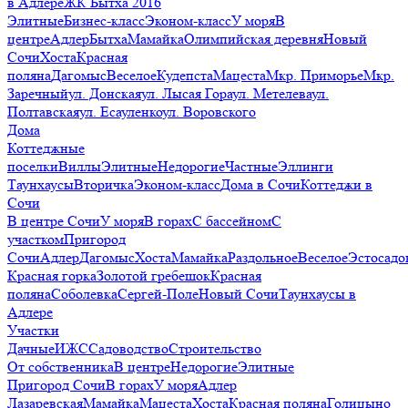
в Адлере
ЖК Бытха 2016
Элитные
Бизнес-класс
Эконом-класс
У моря
В
центре
Адлер
Бытха
Мамайка
Олимпийская деревня
Новый
Сочи
Хоста
Красная
поляна
Дагомыс
Веселое
Кудепста
Мацеста
Мкр. Приморье
Мкр.
Заречный
ул. Донская
ул. Лысая Гора
ул. Метелева
ул.
Полтавская
ул. Есауленко
ул. Воровского
Дома
Коттеджные
поселки
Виллы
Элитные
Недорогие
Частные
Эллинги
Таунхаусы
Вторичка
Эконом-класс
Дома в Сочи
Коттеджи в
Сочи
В центре Сочи
У моря
В горах
С бассейном
С
участком
Пригород
Сочи
Адлер
Дагомыс
Хоста
Мамайка
Раздольное
Веселое
Эстосадо
Красная горка
Золотой гребешок
Красная
поляна
Соболевка
Сергей-Поле
Новый Сочи
Таунхаусы в
Адлере
Участки
Дачные
ИЖС
Садоводство
Строительство
От собственника
В центре
Недорогие
Элитные
Пригород Сочи
В горах
У моря
Адлер
Лазаревская
Мамайка
Мацеста
Хоста
Красная поляна
Голицыно