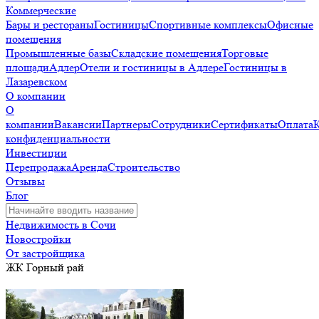
Коммерческие
Бары и рестораны
Гостиницы
Спортивные комплексы
Офисные
помещения
Промышленные базы
Складские помещения
Торговые
площади
Адлер
Отели и гостиницы в Адлере
Гостиницы в
Лазаревском
О компании
О
компании
Вакансии
Партнеры
Сотрудники
Сертификаты
Оплата
конфиденциальности
Инвестиции
Перепродажа
Аренда
Строительство
Отзывы
Блог
Недвижимость в Сочи
Новостройки
От застройщика
ЖК Горный рай