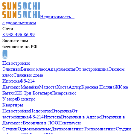
Недвижимость –
с удовольствием
Сочи
8-938-496-86-99
Звоните нам
бесплатно по РФ
Новостройки
Элитные
Бизнес класс
Апартаменты
От застройщика
Эконом
класс
Сданные дома
Ипотека
ФЗ-214
Дагомыс
Мамайка
Мацеста
Хоста
Адлер
Красная Поляна
ЖК на
Бытхе
ЖК Три Богатыря
Лазаревское
У моря
В центре
Квартиры
Новостройки
Недорогие
Вторичка
От
застройщика
ФЗ-214
Ипотека
Вторички в Адлере
Вторички в
Дагомысе
Вторички в ЛОО
Пентхаусы
Студии
Однокомнатные
Двухкомнатные
Трехкомнатные
Студии