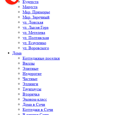
Кудепста
Мацеста
Мкр. Приморье
Мкр. Заречный
ул. Донская
ул. Лысая Гора
ул. Метелева
ул. Полтавская
ул. Есауленко
ул. Воровского
Дома
Коттеджные поселки
Виллы
Элитные
Недорогие
Частные
Эллинги
Таунхаусы
Вторичка
Эконом-класс
Дома в Сочи
Коттеджи в Сочи
В центре Сочи