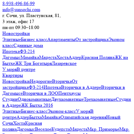
8-938-496-86-99
info@sunsochi.com
г. Сочи, ул. Пластунская, 81,
3 этаж, офис 17
пн-пт 09:30–18:00
Новостройки
Элитные
Бизнес класс
Апартаменты
От застройщика
Эконом
класс
Сданные дома
Ипотека
ФЗ-214
Дагомыс
Мамайка
Мацеста
Хоста
Адлер
Красная Поляна
ЖК на
Бытхе
ЖК Три Богатыря
Лазаревское
У моря
В центре
Квартиры
Новостройки
Недорогие
Вторичка
От
застройщика
ФЗ-214
Ипотека
Вторички в Адлере
Вторички в
Дагомысе
Вторички в ЛОО
Пентхаусы
Студии
Однокомнатные
Двухкомнатные
Трехкомнатные
Студии
в Адлере
ЖК Бытха 2016
Элитные
Бизнес-класс
Эконом-класс
У моря
В
центре
Адлер
Бытха
Мамайка
Олимпийская деревня
Новый
Сочи
Хоста
Красная
поляна
Дагомыс
Веселое
Кудепста
Мацеста
Мкр. Приморье
Мкр.