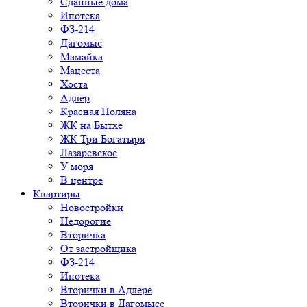
Сданные дома
Ипотека
ФЗ-214
Дагомыс
Мамайка
Мацеста
Хоста
Адлер
Красная Поляна
ЖК на Бытхе
ЖК Три Богатыря
Лазаревское
У моря
В центре
Квартиры
Новостройки
Недорогие
Вторичка
От застройщика
ФЗ-214
Ипотека
Вторички в Адлере
Вторички в Дагомысе