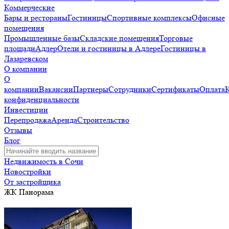
Коммерческие
Бары и рестораны
Гостиницы
Спортивные комплексы
Офисные
помещения
Промышленные базы
Складские помещения
Торговые
площади
Адлер
Отели и гостиницы в Адлере
Гостиницы в
Лазаревском
О компании
О
компании
Вакансии
Партнеры
Сотрудники
Сертификаты
Оплата
конфиденциальности
Инвестиции
Перепродажа
Аренда
Строительство
Отзывы
Блог
Недвижимость в Сочи
Новостройки
От застройщика
ЖК Панорама