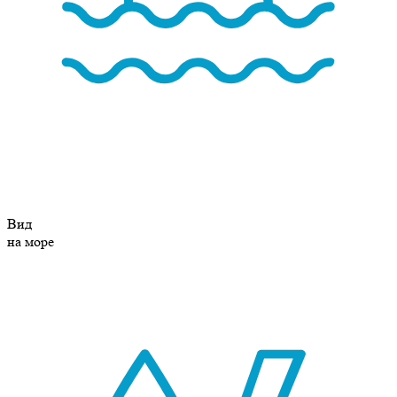
Вид
на море