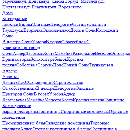
Заречный
ул. Донская
ул. Лысая Гора
ул. Метелева
ул.
Полтавская
ул. Есауленко
ул. Воровского
Дома
Коттеджные
поселки
Виллы
Элитные
Недорогие
Частные
Эллинги
Таунхаусы
Вторичка
Эконом-класс
Дома в Сочи
Коттеджи в
Сочи
В центре Сочи
У моря
В горах
С бассейном
С
участком
Пригород
Сочи
Адлер
Дагомыс
Хоста
Мамайка
Раздольное
Веселое
Эстосадо
Красная горка
Золотой гребешок
Красная
поляна
Соболевка
Сергей-Поле
Новый Сочи
Таунхаусы в
Адлере
Участки
Дачные
ИЖС
Садоводство
Строительство
От собственника
В центре
Недорогие
Элитные
Пригород Сочи
В горах
У моря
Адлер
Лазаревская
Мамайка
Мацеста
Хоста
Красная поляна
Голицыно
Коммерческие
Бары и рестораны
Гостиницы
Спортивные комплексы
Офисные
помещения
Промышленные базы
Складские помещения
Торговые
площади
Адлер
Отели и гостиницы в Адлере
Гостиницы в