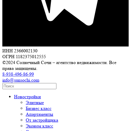
ИНН 2366002130
ОГРН 1182375012555
©2024 Солнечный Сочи – агентство недвижимости. Все
права защищены.
8-938-496-86-99
info@sunsochi.com
Новостройки
Элитные
Бизнес класс
Апартаменты
От застройщика
Эконом класс