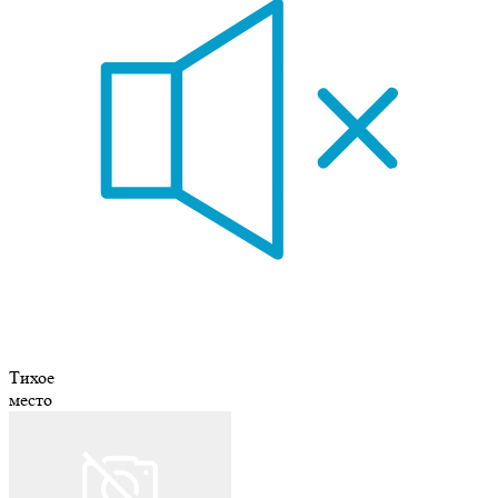
Тихое
место