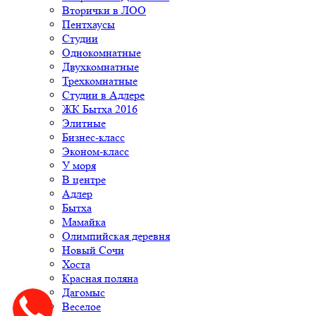
Вторички в ЛОО
Пентхаусы
Студии
Однокомнатные
Двухкомнатные
Трехкомнатные
Студии в Адлере
ЖК Бытха 2016
Элитные
Бизнес-класс
Эконом-класс
У моря
В центре
Адлер
Бытха
Мамайка
Олимпийская деревня
Новый Сочи
Хоста
Красная поляна
Дагомыс
Веселое