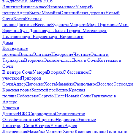
в Адлере
ЖК Бытха 2016
Элитные
Бизнес-класс
Эконом-класс
У моря
В
центре
Адлер
Бытха
Мамайка
Олимпийская деревня
Новый
Сочи
Хоста
Красная
поляна
Дагомыс
Веселое
Кудепста
Мацеста
Мкр. Приморье
Мкр.
Заречный
ул. Донская
ул. Лысая Гора
ул. Метелева
ул.
Полтавская
ул. Есауленко
ул. Воровского
Дома
Коттеджные
поселки
Виллы
Элитные
Недорогие
Частные
Эллинги
Таунхаусы
Вторичка
Эконом-класс
Дома в Сочи
Коттеджи в
Сочи
В центре Сочи
У моря
В горах
С бассейном
С
участком
Пригород
Сочи
Адлер
Дагомыс
Хоста
Мамайка
Раздольное
Веселое
Эстосадо
Красная горка
Золотой гребешок
Красная
поляна
Соболевка
Сергей-Поле
Новый Сочи
Таунхаусы в
Адлере
Участки
Дачные
ИЖС
Садоводство
Строительство
От собственника
В центре
Недорогие
Элитные
Пригород Сочи
В горах
У моря
Адлер
Лазаревская
Мамайка
Мацеста
Хоста
Красная поляна
Голицыно