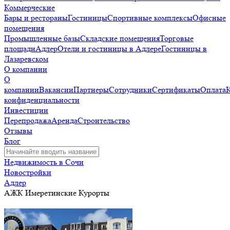
Коммерческие
Бары и рестораны
Гостиницы
Спортивные комплексы
Офисные
помещения
Промышленные базы
Складские помещения
Торговые
площади
Адлер
Отели и гостиницы в Адлере
Гостиницы в
Лазаревском
О компании
О
компании
Вакансии
Партнеры
Сотрудники
Сертификаты
Оплата
конфиденциальности
Инвестиции
Перепродажа
Аренда
Строительство
Отзывы
Блог
Недвижимость в Сочи
Новостройки
Адлер
АЖК Имеретинские Курорты