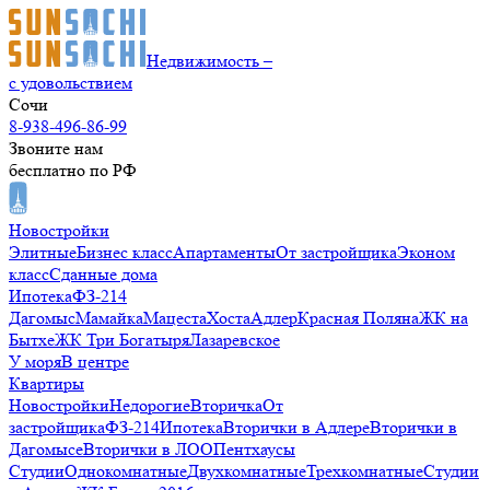
Недвижимость –
с удовольствием
Сочи
8-938-496-86-99
Звоните нам
бесплатно по РФ
Новостройки
Элитные
Бизнес класс
Апартаменты
От застройщика
Эконом
класс
Сданные дома
Ипотека
ФЗ-214
Дагомыс
Мамайка
Мацеста
Хоста
Адлер
Красная Поляна
ЖК на
Бытхе
ЖК Три Богатыря
Лазаревское
У моря
В центре
Квартиры
Новостройки
Недорогие
Вторичка
От
застройщика
ФЗ-214
Ипотека
Вторички в Адлере
Вторички в
Дагомысе
Вторички в ЛОО
Пентхаусы
Студии
Однокомнатные
Двухкомнатные
Трехкомнатные
Студии