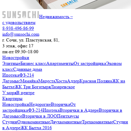
Недвижимость –
с удовольствием
8-938-496-86-99
info@sunsochi.com
г. Сочи, ул. Пластунская, 81,
3 этаж, офис 17
пн-пт 09:30–18:00
Новостройки
Элитные
Бизнес класс
Апартаменты
От застройщика
Эконом
класс
Сданные дома
Ипотека
ФЗ-214
Дагомыс
Мамайка
Мацеста
Хоста
Адлер
Красная Поляна
ЖК на
Бытхе
ЖК Три Богатыря
Лазаревское
У моря
В центре
Квартиры
Новостройки
Недорогие
Вторичка
От
застройщика
ФЗ-214
Ипотека
Вторички в Адлере
Вторички в
Дагомысе
Вторички в ЛОО
Пентхаусы
Студии
Однокомнатные
Двухкомнатные
Трехкомнатные
Студии
в Адлере
ЖК Бытха 2016