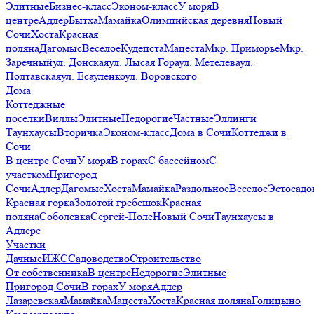
Элитные
Бизнес-класс
Эконом-класс
У моря
В
центре
Адлер
Бытха
Мамайка
Олимпийская деревня
Новый
Сочи
Хоста
Красная
поляна
Дагомыс
Веселое
Кудепста
Мацеста
Мкр. Приморье
Мкр.
Заречный
ул. Донская
ул. Лысая Гора
ул. Метелева
ул.
Полтавская
ул. Есауленко
ул. Воровского
Дома
Коттеджные
поселки
Виллы
Элитные
Недорогие
Частные
Эллинги
Таунхаусы
Вторичка
Эконом-класс
Дома в Сочи
Коттеджи в
Сочи
В центре Сочи
У моря
В горах
С бассейном
С
участком
Пригород
Сочи
Адлер
Дагомыс
Хоста
Мамайка
Раздольное
Веселое
Эстосадо
Красная горка
Золотой гребешок
Красная
поляна
Соболевка
Сергей-Поле
Новый Сочи
Таунхаусы в
Адлере
Участки
Дачные
ИЖС
Садоводство
Строительство
От собственника
В центре
Недорогие
Элитные
Пригород Сочи
В горах
У моря
Адлер
Лазаревская
Мамайка
Мацеста
Хоста
Красная поляна
Голицыно