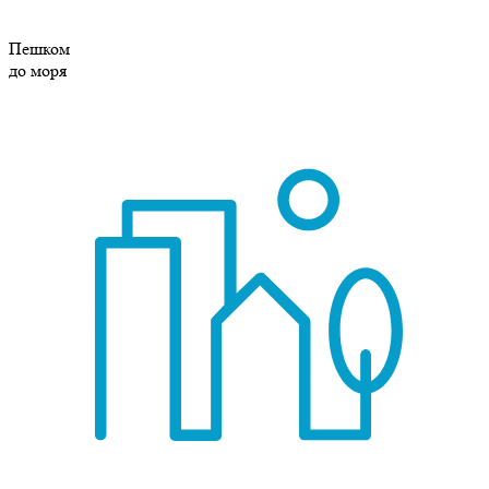
Пешком
до моря