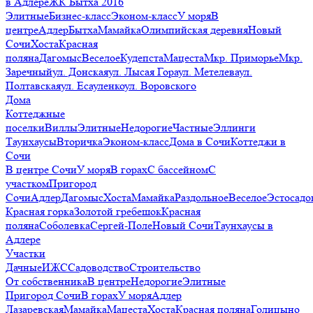
в Адлере
ЖК Бытха 2016
Элитные
Бизнес-класс
Эконом-класс
У моря
В
центре
Адлер
Бытха
Мамайка
Олимпийская деревня
Новый
Сочи
Хоста
Красная
поляна
Дагомыс
Веселое
Кудепста
Мацеста
Мкр. Приморье
Мкр.
Заречный
ул. Донская
ул. Лысая Гора
ул. Метелева
ул.
Полтавская
ул. Есауленко
ул. Воровского
Дома
Коттеджные
поселки
Виллы
Элитные
Недорогие
Частные
Эллинги
Таунхаусы
Вторичка
Эконом-класс
Дома в Сочи
Коттеджи в
Сочи
В центре Сочи
У моря
В горах
С бассейном
С
участком
Пригород
Сочи
Адлер
Дагомыс
Хоста
Мамайка
Раздольное
Веселое
Эстосадо
Красная горка
Золотой гребешок
Красная
поляна
Соболевка
Сергей-Поле
Новый Сочи
Таунхаусы в
Адлере
Участки
Дачные
ИЖС
Садоводство
Строительство
От собственника
В центре
Недорогие
Элитные
Пригород Сочи
В горах
У моря
Адлер
Лазаревская
Мамайка
Мацеста
Хоста
Красная поляна
Голицыно