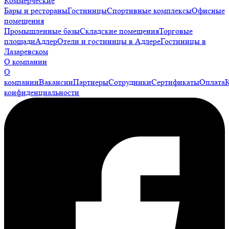
Коммерческие
Бары и рестораны
Гостиницы
Спортивные комплексы
Офисные
помещения
Промышленные базы
Складские помещения
Торговые
площади
Адлер
Отели и гостиницы в Адлере
Гостиницы в
Лазаревском
О компании
О
компании
Вакансии
Партнеры
Сотрудники
Сертификаты
Оплата
конфиденциальности