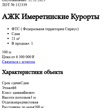
ЛОТ № 132339
АЖК Имеретинские Курорты
ФТС ( Федеральная территория Сириус)
Сдан
21 м²
В продаже: 1
500 м
Цена:
от 6 300 000 ₽
Связаться с агентом
Характеристики объекта
Срок сдачи
Сдан
Этажей
6
Класс здания
Бизнес
Высота потолков
3 м
Отделка
предчистовая
Расстояние до моря
500 м