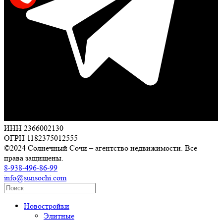
ИНН 2366002130
ОГРН 1182375012555
©2024 Солнечный Сочи – агентство недвижимости. Все
права защищены.
8-938-496-86-99
info@sunsochi.com
Новостройки
Элитные