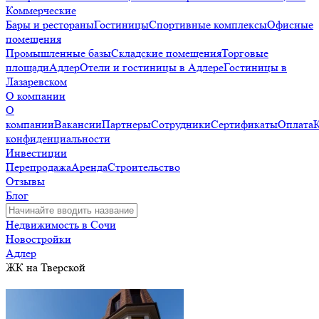
Коммерческие
Бары и рестораны
Гостиницы
Спортивные комплексы
Офисные
помещения
Промышленные базы
Складские помещения
Торговые
площади
Адлер
Отели и гостиницы в Адлере
Гостиницы в
Лазаревском
О компании
О
компании
Вакансии
Партнеры
Сотрудники
Сертификаты
Оплата
конфиденциальности
Инвестиции
Перепродажа
Аренда
Строительство
Отзывы
Блог
Недвижимость в Сочи
Новостройки
Адлер
ЖК на Тверской