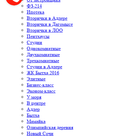
ФЗ-214
Ипотека
Вторички в Адлере
Вторички в Дагомысе
Вторички в ЛОО
Пентхаусы
Студии
Однокомнатные
Двухкомнатные
Трехкомнатные
Студии в Адлере
ЖК Бытха 2016
Элитные
Бизнес-класс
Эконом-класс
У моря
В центре
Адлер
Бытха
Мамайка
Олимпийская деревня
Новый Сочи