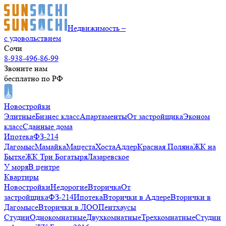
Недвижимость –
с удовольствием
Сочи
8-938-496-86-99
Звоните нам
бесплатно по РФ
Новостройки
Элитные
Бизнес класс
Апартаменты
От застройщика
Эконом
класс
Сданные дома
Ипотека
ФЗ-214
Дагомыс
Мамайка
Мацеста
Хоста
Адлер
Красная Поляна
ЖК на
Бытхе
ЖК Три Богатыря
Лазаревское
У моря
В центре
Квартиры
Новостройки
Недорогие
Вторичка
От
застройщика
ФЗ-214
Ипотека
Вторички в Адлере
Вторички в
Дагомысе
Вторички в ЛОО
Пентхаусы
Студии
Однокомнатные
Двухкомнатные
Трехкомнатные
Студии