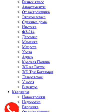
Бизнес класс
Апартаменты
От застройщика
Эконом класс
Сданные дома
Ипотека
ФЗ-214
Дагомыс
Мамайка
Мацеста
Хоста
Адлер
Красная Поляна
ЖК на Бытхе
ЖК Три Богатыря
Лазаревское
У моря
В центре
Квартиры
Новостройки
Недорогие
Вторичка
От застройщика