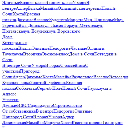
Элитные
Бизнес-класс
Эконом-класс
У моря
В
центре
Адлер
Бытха
Мамайка
Олимпийская деревня
Новый
Сочи
Хоста
Красная
поляна
Дагомыс
Веселое
Кудепста
Мацеста
Мкр. Приморье
Мкр.
Заречный
ул. Донская
ул. Лысая Гора
ул. Метелева
ул.
Полтавская
ул. Есауленко
ул. Воровского
Дома
Коттеджные
поселки
Виллы
Элитные
Недорогие
Частные
Эллинги
Таунхаусы
Вторичка
Эконом-класс
Дома в Сочи
Коттеджи в
Сочи
В центре Сочи
У моря
В горах
С бассейном
С
участком
Пригород
Сочи
Адлер
Дагомыс
Хоста
Мамайка
Раздольное
Веселое
Эстосадо
Красная горка
Золотой гребешок
Красная
поляна
Соболевка
Сергей-Поле
Новый Сочи
Таунхаусы в
Адлере
Участки
Дачные
ИЖС
Садоводство
Строительство
От собственника
В центре
Недорогие
Элитные
Пригород Сочи
В горах
У моря
Адлер
Лазаревская
Мамайка
Мацеста
Хоста
Красная поляна
Голицыно