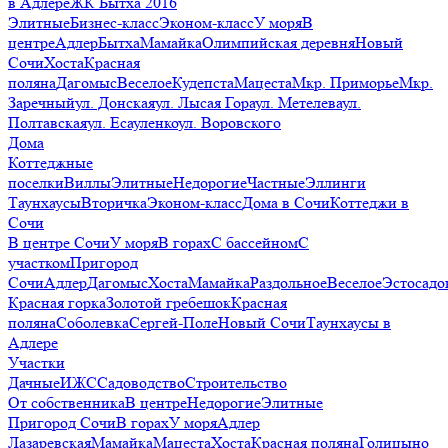
в Адлере
ЖК Бытха 2016
Элитные
Бизнес-класс
Эконом-класс
У моря
В
центре
Адлер
Бытха
Мамайка
Олимпийская деревня
Новый
Сочи
Хоста
Красная
поляна
Дагомыс
Веселое
Кудепста
Мацеста
Мкр. Приморье
Мкр.
Заречный
ул. Донская
ул. Лысая Гора
ул. Метелева
ул.
Полтавская
ул. Есауленко
ул. Воровского
Дома
Коттеджные
поселки
Виллы
Элитные
Недорогие
Частные
Эллинги
Таунхаусы
Вторичка
Эконом-класс
Дома в Сочи
Коттеджи в
Сочи
В центре Сочи
У моря
В горах
С бассейном
С
участком
Пригород
Сочи
Адлер
Дагомыс
Хоста
Мамайка
Раздольное
Веселое
Эстосадо
Красная горка
Золотой гребешок
Красная
поляна
Соболевка
Сергей-Поле
Новый Сочи
Таунхаусы в
Адлере
Участки
Дачные
ИЖС
Садоводство
Строительство
От собственника
В центре
Недорогие
Элитные
Пригород Сочи
В горах
У моря
Адлер
Лазаревская
Мамайка
Мацеста
Хоста
Красная поляна
Голицыно