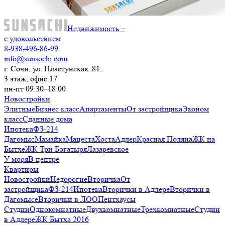
Недвижимость –
с удовольствием
8-938-496-86-99
info@sunsochi.com
г. Сочи, ул. Пластунская, 81,
3 этаж, офис 17
пн-пт 09:30–18:00
Новостройки
Элитные
Бизнес класс
Апартаменты
От застройщика
Эконом
класс
Сданные дома
Ипотека
ФЗ-214
Дагомыс
Мамайка
Мацеста
Хоста
Адлер
Красная Поляна
ЖК на
Бытхе
ЖК Три Богатыря
Лазаревское
У моря
В центре
Квартиры
Новостройки
Недорогие
Вторичка
От
застройщика
ФЗ-214
Ипотека
Вторички в Адлере
Вторички в
Дагомысе
Вторички в ЛОО
Пентхаусы
Студии
Однокомнатные
Двухкомнатные
Трехкомнатные
Студии
в Адлере
ЖК Бытха 2016