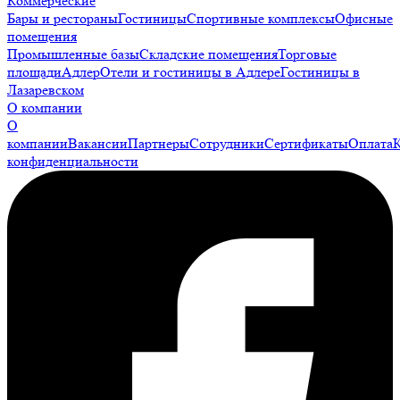
Коммерческие
Бары и рестораны
Гостиницы
Спортивные комплексы
Офисные
помещения
Промышленные базы
Складские помещения
Торговые
площади
Адлер
Отели и гостиницы в Адлере
Гостиницы в
Лазаревском
О компании
О
компании
Вакансии
Партнеры
Сотрудники
Сертификаты
Оплата
конфиденциальности