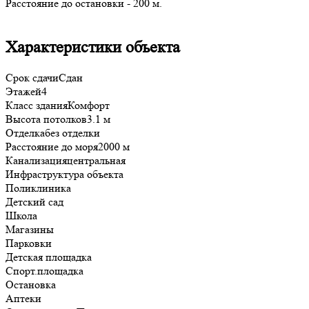
Расстояние до остановки - 200 м.
Характеристики объекта
Срок сдачи
Сдан
Этажей
4
Класс здания
Комфорт
Высота потолков
3.1 м
Отделка
без отделки
Расстояние до моря
2000 м
Канализация
центральная
Инфраструктура объекта
Поликлиника
Детский сад
Школа
Магазины
Парковки
Детская площадка
Спорт.площадка
Остановка
Аптеки