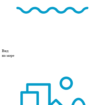
Вид
на море