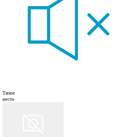
Тихое
место