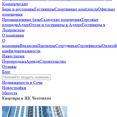
Коммерческие
Бары и рестораны
Гостиницы
Спортивные комплексы
Офисные
помещения
Промышленные базы
Складские помещения
Торговые
площади
Адлер
Отели и гостиницы в Адлере
Гостиницы в
Лазаревском
О компании
О
компании
Вакансии
Партнеры
Сотрудники
Сертификаты
Оплата
конфиденциальности
Инвестиции
Перепродажа
Аренда
Строительство
Отзывы
Блог
Недвижимость в Сочи
Новостройки
Мацеста
Квартиры в ЖК Челтенхем