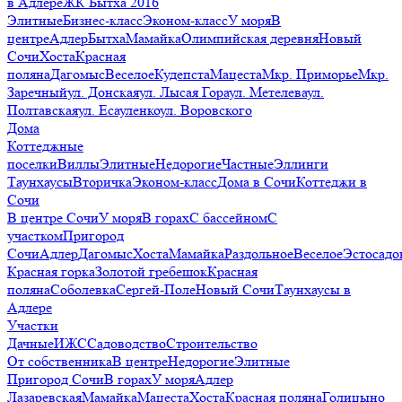
в Адлере
ЖК Бытха 2016
Элитные
Бизнес-класс
Эконом-класс
У моря
В
центре
Адлер
Бытха
Мамайка
Олимпийская деревня
Новый
Сочи
Хоста
Красная
поляна
Дагомыс
Веселое
Кудепста
Мацеста
Мкр. Приморье
Мкр.
Заречный
ул. Донская
ул. Лысая Гора
ул. Метелева
ул.
Полтавская
ул. Есауленко
ул. Воровского
Дома
Коттеджные
поселки
Виллы
Элитные
Недорогие
Частные
Эллинги
Таунхаусы
Вторичка
Эконом-класс
Дома в Сочи
Коттеджи в
Сочи
В центре Сочи
У моря
В горах
С бассейном
С
участком
Пригород
Сочи
Адлер
Дагомыс
Хоста
Мамайка
Раздольное
Веселое
Эстосадо
Красная горка
Золотой гребешок
Красная
поляна
Соболевка
Сергей-Поле
Новый Сочи
Таунхаусы в
Адлере
Участки
Дачные
ИЖС
Садоводство
Строительство
От собственника
В центре
Недорогие
Элитные
Пригород Сочи
В горах
У моря
Адлер
Лазаревская
Мамайка
Мацеста
Хоста
Красная поляна
Голицыно