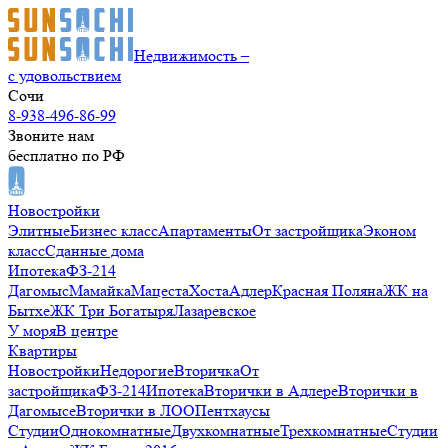
Недвижимость –
с удовольствием
Сочи
8-938-496-86-99
Звоните нам
бесплатно по РФ
Новостройки
Элитные
Бизнес класс
Апартаменты
От застройщика
Эконом
класс
Сданные дома
Ипотека
ФЗ-214
Дагомыс
Мамайка
Мацеста
Хоста
Адлер
Красная Поляна
ЖК на
Бытхе
ЖК Три Богатыря
Лазаревское
У моря
В центре
Квартиры
Новостройки
Недорогие
Вторичка
От
застройщика
ФЗ-214
Ипотека
Вторички в Адлере
Вторички в
Дагомысе
Вторички в ЛОО
Пентхаусы
Студии
Однокомнатные
Двухкомнатные
Трехкомнатные
Студии