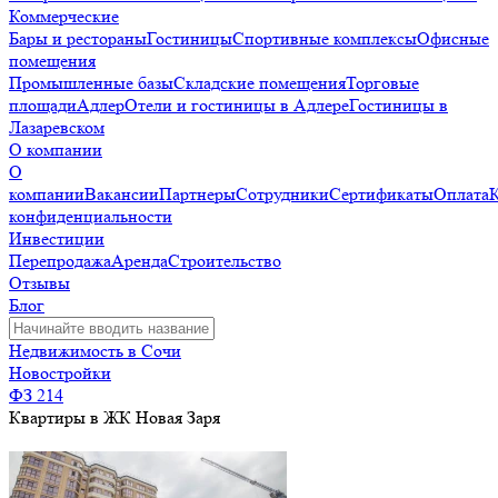
Коммерческие
Бары и рестораны
Гостиницы
Спортивные комплексы
Офисные
помещения
Промышленные базы
Складские помещения
Торговые
площади
Адлер
Отели и гостиницы в Адлере
Гостиницы в
Лазаревском
О компании
О
компании
Вакансии
Партнеры
Сотрудники
Сертификаты
Оплата
конфиденциальности
Инвестиции
Перепродажа
Аренда
Строительство
Отзывы
Блог
Недвижимость в Сочи
Новостройки
ФЗ 214
Квартиры в ЖК Новая Заря