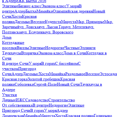
в Адлере
ЖК Бытха 2016
Элитные
Бизнес-класс
Эконом-класс
У моря
В
центре
Адлер
Бытха
Мамайка
Олимпийская деревня
Новый
Сочи
Хоста
Красная
поляна
Дагомыс
Веселое
Кудепста
Мацеста
Мкр. Приморье
Мкр.
Заречный
ул. Донская
ул. Лысая Гора
ул. Метелева
ул.
Полтавская
ул. Есауленко
ул. Воровского
Дома
Коттеджные
поселки
Виллы
Элитные
Недорогие
Частные
Эллинги
Таунхаусы
Вторичка
Эконом-класс
Дома в Сочи
Коттеджи в
Сочи
В центре Сочи
У моря
В горах
С бассейном
С
участком
Пригород
Сочи
Адлер
Дагомыс
Хоста
Мамайка
Раздольное
Веселое
Эстосадо
Красная горка
Золотой гребешок
Красная
поляна
Соболевка
Сергей-Поле
Новый Сочи
Таунхаусы в
Адлере
Участки
Дачные
ИЖС
Садоводство
Строительство
От собственника
В центре
Недорогие
Элитные
Пригород Сочи
В горах
У моря
Адлер
Лазаревская
Мамайка
Мацеста
Хоста
Красная поляна
Голицыно