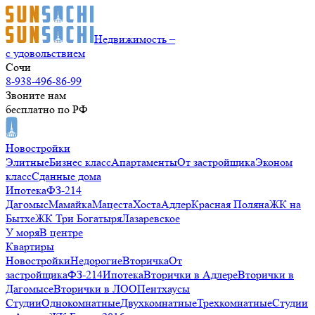
Недвижимость –
с удовольствием
Сочи
8-938-496-86-99
Звоните нам
бесплатно по РФ
Новостройки
Элитные
Бизнес класс
Апартаменты
От застройщика
Эконом
класс
Сданные дома
Ипотека
ФЗ-214
Дагомыс
Мамайка
Мацеста
Хоста
Адлер
Красная Поляна
ЖК на
Бытхе
ЖК Три Богатыря
Лазаревское
У моря
В центре
Квартиры
Новостройки
Недорогие
Вторичка
От
застройщика
ФЗ-214
Ипотека
Вторички в Адлере
Вторички в
Дагомысе
Вторички в ЛОО
Пентхаусы
Студии
Однокомнатные
Двухкомнатные
Трехкомнатные
Студии