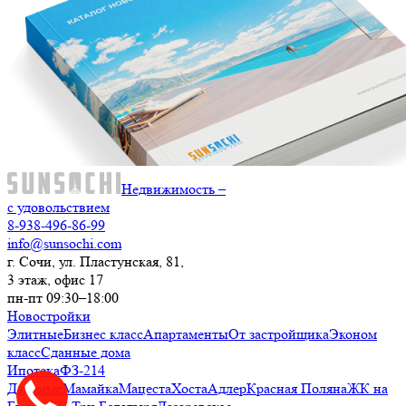
Недвижимость –
с удовольствием
8-938-496-86-99
info@sunsochi.com
г. Сочи, ул. Пластунская, 81,
3 этаж, офис 17
пн-пт 09:30–18:00
Новостройки
Элитные
Бизнес класс
Апартаменты
От застройщика
Эконом
класс
Сданные дома
Ипотека
ФЗ-214
Дагомыс
Мамайка
Мацеста
Хоста
Адлер
Красная Поляна
ЖК на