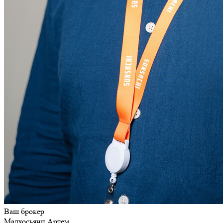
Ваш брокер
Малхосьянц Артем