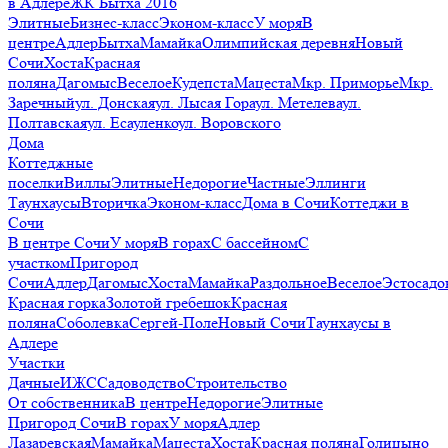
в Адлере
ЖК Бытха 2016
Элитные
Бизнес-класс
Эконом-класс
У моря
В
центре
Адлер
Бытха
Мамайка
Олимпийская деревня
Новый
Сочи
Хоста
Красная
поляна
Дагомыс
Веселое
Кудепста
Мацеста
Мкр. Приморье
Мкр.
Заречный
ул. Донская
ул. Лысая Гора
ул. Метелева
ул.
Полтавская
ул. Есауленко
ул. Воровского
Дома
Коттеджные
поселки
Виллы
Элитные
Недорогие
Частные
Эллинги
Таунхаусы
Вторичка
Эконом-класс
Дома в Сочи
Коттеджи в
Сочи
В центре Сочи
У моря
В горах
С бассейном
С
участком
Пригород
Сочи
Адлер
Дагомыс
Хоста
Мамайка
Раздольное
Веселое
Эстосадо
Красная горка
Золотой гребешок
Красная
поляна
Соболевка
Сергей-Поле
Новый Сочи
Таунхаусы в
Адлере
Участки
Дачные
ИЖС
Садоводство
Строительство
От собственника
В центре
Недорогие
Элитные
Пригород Сочи
В горах
У моря
Адлер
Лазаревская
Мамайка
Мацеста
Хоста
Красная поляна
Голицыно