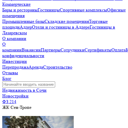
Коммерческие
Бары и рестораны
Гостиницы
Спортивные комплексы
Офисные
помещения
Промышленные базы
Складские помещения
Торговые
площади
Адлер
Отели и гостиницы в Адлере
Гостиницы в
Лазаревском
О компании
О
компании
Вакансии
Партнеры
Сотрудники
Сертификаты
Оплата
конфиденциальности
Инвестиции
Перепродажа
Аренда
Строительство
Отзывы
Блог
Недвижимость в Сочи
Новостройки
ФЗ 214
ЖК Сен-Тропе