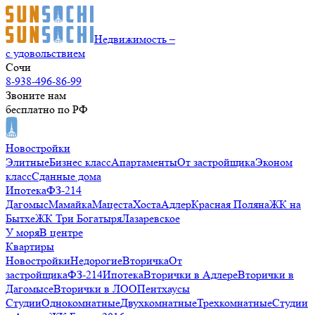
Недвижимость –
с удовольствием
Сочи
8-938-496-86-99
Звоните нам
бесплатно по РФ
Новостройки
Элитные
Бизнес класс
Апартаменты
От застройщика
Эконом
класс
Сданные дома
Ипотека
ФЗ-214
Дагомыс
Мамайка
Мацеста
Хоста
Адлер
Красная Поляна
ЖК на
Бытхе
ЖК Три Богатыря
Лазаревское
У моря
В центре
Квартиры
Новостройки
Недорогие
Вторичка
От
застройщика
ФЗ-214
Ипотека
Вторички в Адлере
Вторички в
Дагомысе
Вторички в ЛОО
Пентхаусы
Студии
Однокомнатные
Двухкомнатные
Трехкомнатные
Студии