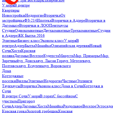
Бытхе
ЖК Три Богатыря
Лазаревское
У моря
В центре
Квартиры
Новостройки
Недорогие
Вторичка
От
застройщика
ФЗ-214
Ипотека
Вторички в Адлере
Вторички в
Дагомысе
Вторички в ЛОО
Пентхаусы
Студии
Однокомнатные
Двухкомнатные
Трехкомнатные
Студии
в Адлере
ЖК Бытха 2016
Элитные
Бизнес-класс
Эконом-класс
У моря
В
центре
Адлер
Бытха
Мамайка
Олимпийская деревня
Новый
Сочи
Хоста
Красная
поляна
Дагомыс
Веселое
Кудепста
Мацеста
Мкр. Приморье
Мкр.
Заречный
ул. Донская
ул. Лысая Гора
ул. Метелева
ул.
Полтавская
ул. Есауленко
ул. Воровского
Дома
Коттеджные
поселки
Виллы
Элитные
Недорогие
Частные
Эллинги
Таунхаусы
Вторичка
Эконом-класс
Дома в Сочи
Коттеджи в
Сочи
В центре Сочи
У моря
В горах
С бассейном
С
участком
Пригород
Сочи
Адлер
Дагомыс
Хоста
Мамайка
Раздольное
Веселое
Эстосадо
Красная горка
Золотой гребешок
Красная