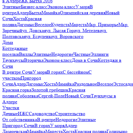
в Адлере
ЖК Бытха 2016
Элитные
Бизнес-класс
Эконом-класс
У моря
В
центре
Адлер
Бытха
Мамайка
Олимпийская деревня
Новый
Сочи
Хоста
Красная
поляна
Дагомыс
Веселое
Кудепста
Мацеста
Мкр. Приморье
Мкр.
Заречный
ул. Донская
ул. Лысая Гора
ул. Метелева
ул.
Полтавская
ул. Есауленко
ул. Воровского
Дома
Коттеджные
поселки
Виллы
Элитные
Недорогие
Частные
Эллинги
Таунхаусы
Вторичка
Эконом-класс
Дома в Сочи
Коттеджи в
Сочи
В центре Сочи
У моря
В горах
С бассейном
С
участком
Пригород
Сочи
Адлер
Дагомыс
Хоста
Мамайка
Раздольное
Веселое
Эстосадо
Красная горка
Золотой гребешок
Красная
поляна
Соболевка
Сергей-Поле
Новый Сочи
Таунхаусы в
Адлере
Участки
Дачные
ИЖС
Садоводство
Строительство
От собственника
В центре
Недорогие
Элитные
Пригород Сочи
В горах
У моря
Адлер
Лазаревская
Мамайка
Мацеста
Хоста
Красная поляна
Голицыно