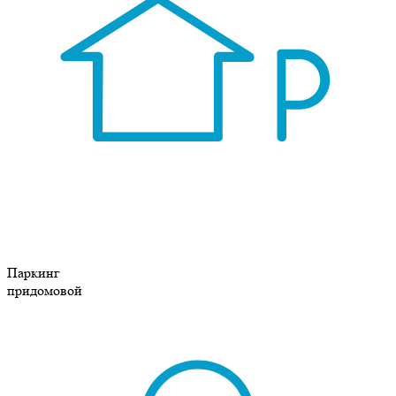
Паркинг
придомовой