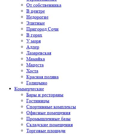
От собственника
В центре
Недорогие
Элитные
Пригород Сочи
В горах
У моря
Адлер
Лазаревская
Мамайка
Мацеста
Хоста
Красная поляна
Голицыно
Коммерческие
Бары и рестораны
Гостиницы
Спортивные комплексы
Офисные помещения
Промышленные базы
Складские помещения
Торговые площади