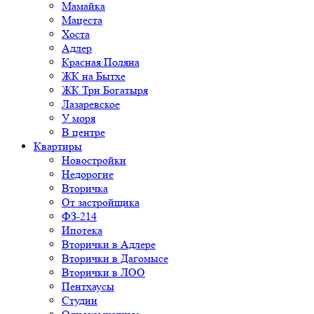
Мамайка
Мацеста
Хоста
Адлер
Красная Поляна
ЖК на Бытхе
ЖК Три Богатыря
Лазаревское
У моря
В центре
Квартиры
Новостройки
Недорогие
Вторичка
От застройщика
ФЗ-214
Ипотека
Вторички в Адлере
Вторички в Дагомысе
Вторички в ЛОО
Пентхаусы
Студии