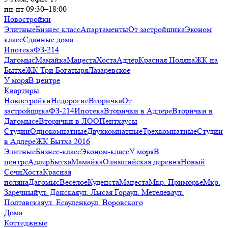
пн-пт 09:30–18:00
Новостройки
Элитные
Бизнес класс
Апартаменты
От застройщика
Эконом
класс
Сданные дома
Ипотека
ФЗ-214
Дагомыс
Мамайка
Мацеста
Хоста
Адлер
Красная Поляна
ЖК на
Бытхе
ЖК Три Богатыря
Лазаревское
У моря
В центре
Квартиры
Новостройки
Недорогие
Вторичка
От
застройщика
ФЗ-214
Ипотека
Вторички в Адлере
Вторички в
Дагомысе
Вторички в ЛОО
Пентхаусы
Студии
Однокомнатные
Двухкомнатные
Трехкомнатные
Студии
в Адлере
ЖК Бытха 2016
Элитные
Бизнес-класс
Эконом-класс
У моря
В
центре
Адлер
Бытха
Мамайка
Олимпийская деревня
Новый
Сочи
Хоста
Красная
поляна
Дагомыс
Веселое
Кудепста
Мацеста
Мкр. Приморье
Мкр.
Заречный
ул. Донская
ул. Лысая Гора
ул. Метелева
ул.
Полтавская
ул. Есауленко
ул. Воровского
Дома
Коттеджные