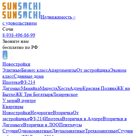
Недвижимость –
с удовольствием
Сочи
8-938-496-86-99
Звоните нам
бесплатно по РФ
Новостройки
Элитные
Бизнес класс
Апартаменты
От застройщика
Эконом
класс
Сданные дома
Ипотека
ФЗ-214
Дагомыс
Мамайка
Мацеста
Хоста
Адлер
Красная Поляна
ЖК на
Бытхе
ЖК Три Богатыря
Лазаревское
У моря
В центре
Квартиры
Новостройки
Недорогие
Вторичка
От
застройщика
ФЗ-214
Ипотека
Вторички в Адлере
Вторички в
Дагомысе
Вторички в ЛОО
Пентхаусы
Студии
Однокомнатные
Двухкомнатные
Трехкомнатные
Студии