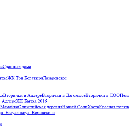
сс
Сданные дома
ытхе
ЖК Три Богатыря
Лазаревское
ка
Вторички в Адлере
Вторички в Дагомысе
Вторички в ЛОО
Пен
в Адлере
ЖК Бытха 2016
а
Мамайка
Олимпийская деревня
Новый Сочи
Хоста
Красная полян
ул. Есауленко
ул. Воровского
и