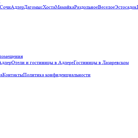
и
 Сочи
Адлер
Дагомыс
Хоста
Мамайка
Раздольное
Веселое
Эстосадок
помещения
Адлер
Отели и гостиницы в Адлере
Гостиницы в Лазаревском
а
Контакты
Политика конфиденциальности