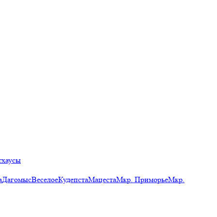
тхаусы
а
Дагомыс
Веселое
Кудепста
Мацеста
Мкр. Приморье
Мкр.