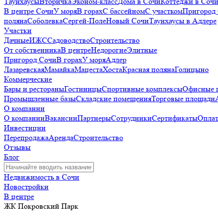
Таунхаусы
Вторичка
Эконом-класс
Дома в Сочи
Коттеджи в Соч
В центре Сочи
У моря
В горах
С бассейном
С участком
Пригород
поляна
Соболевка
Сергей-Поле
Новый Сочи
Таунхаусы в Адлере
Участки
Дачные
ИЖС
Садоводство
Строительство
От собственника
В центре
Недорогие
Элитные
Пригород Сочи
В горах
У моря
Адлер
Лазаревская
Мамайка
Мацеста
Хоста
Красная поляна
Голицыно
Коммерческие
Бары и рестораны
Гостиницы
Спортивные комплексы
Офисные 
Промышленные базы
Складские помещения
Торговые площади
О компании
О компании
Вакансии
Партнеры
Сотрудники
Сертификаты
Оплат
Инвестиции
Перепродажа
Аренда
Строительство
Отзывы
Блог
Недвижимость в Сочи
Новостройки
В центре
ЖК Покровский Парк