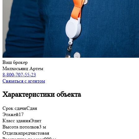
Ваш брокер
Малхосьянц Артем
8-800-707-55-23
Связаться с агентом
Характеристики объекта
Срок сдачи
Сдан
Этажей
17
Класс здания
Элит
Высота потолков
3 м
Отделка
предчистовая