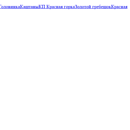
Головинка
Каштаны
КП Красная горка
Золотой гребешок
Красная