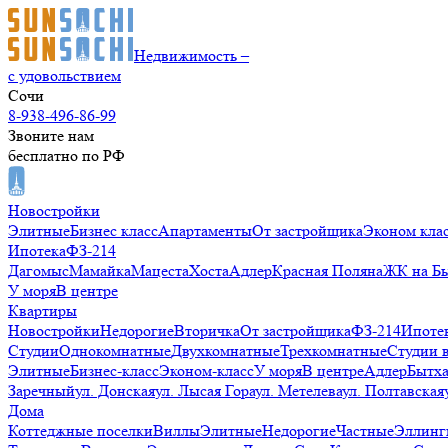
Недвижимость –
с удовольствием
Сочи
8-938-496-86-99
Звоните нам
бесплатно по РФ
Новостройки
Элитные
Бизнес класс
Апартаменты
От застройщика
Эконом кла
Ипотека
ФЗ-214
Дагомыс
Мамайка
Мацеста
Хоста
Адлер
Красная Поляна
ЖК на Б
У моря
В центре
Квартиры
Новостройки
Недорогие
Вторичка
От застройщика
ФЗ-214
Ипоте
Студии
Однокомнатные
Двухкомнатные
Трехкомнатные
Студии 
Элитные
Бизнес-класс
Эконом-класс
У моря
В центре
Адлер
Бытх
Заречный
ул. Донская
ул. Лысая Гора
ул. Метелева
ул. Полтавская
Дома
Коттеджные поселки
Виллы
Элитные
Недорогие
Частные
Эллинг