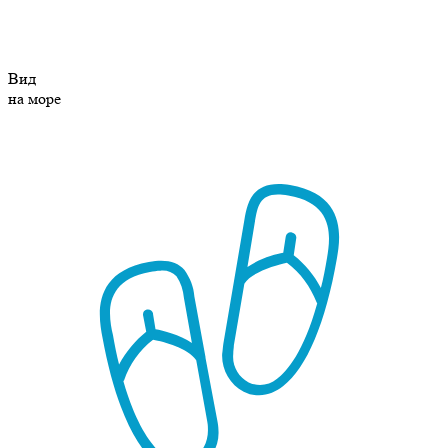
Вид
на море