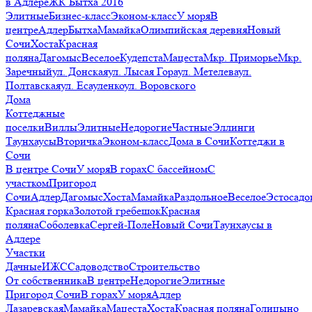
в Адлере
ЖК Бытха 2016
Элитные
Бизнес-класс
Эконом-класс
У моря
В
центре
Адлер
Бытха
Мамайка
Олимпийская деревня
Новый
Сочи
Хоста
Красная
поляна
Дагомыс
Веселое
Кудепста
Мацеста
Мкр. Приморье
Мкр.
Заречный
ул. Донская
ул. Лысая Гора
ул. Метелева
ул.
Полтавская
ул. Есауленко
ул. Воровского
Дома
Коттеджные
поселки
Виллы
Элитные
Недорогие
Частные
Эллинги
Таунхаусы
Вторичка
Эконом-класс
Дома в Сочи
Коттеджи в
Сочи
В центре Сочи
У моря
В горах
С бассейном
С
участком
Пригород
Сочи
Адлер
Дагомыс
Хоста
Мамайка
Раздольное
Веселое
Эстосадо
Красная горка
Золотой гребешок
Красная
поляна
Соболевка
Сергей-Поле
Новый Сочи
Таунхаусы в
Адлере
Участки
Дачные
ИЖС
Садоводство
Строительство
От собственника
В центре
Недорогие
Элитные
Пригород Сочи
В горах
У моря
Адлер
Лазаревская
Мамайка
Мацеста
Хоста
Красная поляна
Голицыно