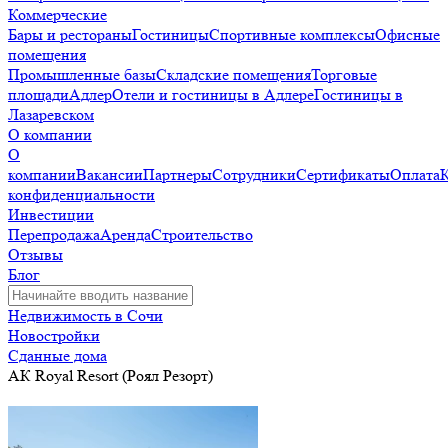
Коммерческие
Бары и рестораны
Гостиницы
Спортивные комплексы
Офисные
помещения
Промышленные базы
Складские помещения
Торговые
площади
Адлер
Отели и гостиницы в Адлере
Гостиницы в
Лазаревском
О компании
О
компании
Вакансии
Партнеры
Сотрудники
Сертификаты
Оплата
конфиденциальности
Инвестиции
Перепродажа
Аренда
Строительство
Отзывы
Блог
Недвижимость в Сочи
Новостройки
Сданные дома
АК Royal Resort (Роял Резорт)