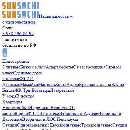
Недвижимость –
с удовольствием
Сочи
8-938-496-86-99
Звоните нам
бесплатно по РФ
Новостройки
Элитные
Бизнес класс
Апартаменты
От застройщика
Эконом
класс
Сданные дома
Ипотека
ФЗ-214
Дагомыс
Мамайка
Мацеста
Хоста
Адлер
Красная Поляна
ЖК на
Бытхе
ЖК Три Богатыря
Лазаревское
У моря
В центре
Квартиры
Новостройки
Недорогие
Вторичка
От
застройщика
ФЗ-214
Ипотека
Вторички в Адлере
Вторички в
Дагомысе
Вторички в ЛОО
Пентхаусы
Студии
Однокомнатные
Двухкомнатные
Трехкомнатные
Студии