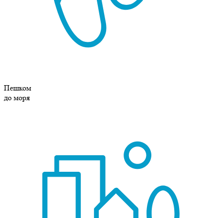
Пешком
до моря