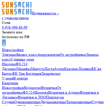
Недвижимость –
с удовольствием
Сочи
8-938-496-86-99
Звоните нам
бесплатно по РФ
Новостройки
Элитные
Бизнес класс
Апартаменты
От застройщика
Эконом
класс
Сданные дома
Ипотека
ФЗ-214
Дагомыс
Мамайка
Мацеста
Хоста
Адлер
Красная Поляна
ЖК на
Бытхе
ЖК Три Богатыря
Лазаревское
У моря
В центре
Квартиры
Новостройки
Недорогие
Вторичка
От
застройщика
ФЗ-214
Ипотека
Вторички в Адлере
Вторички в
Дагомысе
Вторички в ЛОО
Пентхаусы
Студии
Однокомнатные
Двухкомнатные
Трехкомнатные
Студии