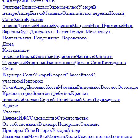
в Адлере
ЖК Бытха 2016
Элитные
Бизнес-класс
Эконом-класс
У моря
В
центре
Адлер
Бытха
Мамайка
Олимпийская деревня
Новый
Сочи
Хоста
Красная
поляна
Дагомыс
Веселое
Кудепста
Мацеста
Мкр. Приморье
Мкр.
Заречный
ул. Донская
ул. Лысая Гора
ул. Метелева
ул.
Полтавская
ул. Есауленко
ул. Воровского
Дома
Коттеджные
поселки
Виллы
Элитные
Недорогие
Частные
Эллинги
Таунхаусы
Вторичка
Эконом-класс
Дома в Сочи
Коттеджи в
Сочи
В центре Сочи
У моря
В горах
С бассейном
С
участком
Пригород
Сочи
Адлер
Дагомыс
Хоста
Мамайка
Раздольное
Веселое
Эстосадо
Красная горка
Золотой гребешок
Красная
поляна
Соболевка
Сергей-Поле
Новый Сочи
Таунхаусы в
Адлере
Участки
Дачные
ИЖС
Садоводство
Строительство
От собственника
В центре
Недорогие
Элитные
Пригород Сочи
В горах
У моря
Адлер
Лазаревская
Мамайка
Мацеста
Хоста
Красная поляна
Голицыно