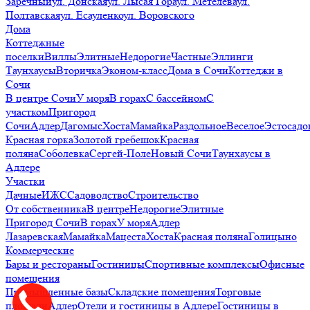
Заречный
ул. Донская
ул. Лысая Гора
ул. Метелева
ул.
Полтавская
ул. Есауленко
ул. Воровского
Дома
Коттеджные
поселки
Виллы
Элитные
Недорогие
Частные
Эллинги
Таунхаусы
Вторичка
Эконом-класс
Дома в Сочи
Коттеджи в
Сочи
В центре Сочи
У моря
В горах
С бассейном
С
участком
Пригород
Сочи
Адлер
Дагомыс
Хоста
Мамайка
Раздольное
Веселое
Эстосадо
Красная горка
Золотой гребешок
Красная
поляна
Соболевка
Сергей-Поле
Новый Сочи
Таунхаусы в
Адлере
Участки
Дачные
ИЖС
Садоводство
Строительство
От собственника
В центре
Недорогие
Элитные
Пригород Сочи
В горах
У моря
Адлер
Лазаревская
Мамайка
Мацеста
Хоста
Красная поляна
Голицыно
Коммерческие
Бары и рестораны
Гостиницы
Спортивные комплексы
Офисные
помещения
Промышленные базы
Складские помещения
Торговые
площади
Адлер
Отели и гостиницы в Адлере
Гостиницы в