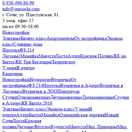
8-938-496-86-99
info@sunsochi.com
г. Сочи, ул. Пластунская, 81,
3 этаж, офис 17
пн-пт 09:30–18:00
Новостройки
Элитные
Бизнес класс
Апартаменты
От застройщика
Эконом
класс
Сданные дома
Ипотека
ФЗ-214
Дагомыс
Мамайка
Мацеста
Хоста
Адлер
Красная Поляна
ЖК на
Бытхе
ЖК Три Богатыря
Лазаревское
У моря
В центре
Квартиры
Новостройки
Недорогие
Вторичка
От
застройщика
ФЗ-214
Ипотека
Вторички в Адлере
Вторички в
Дагомысе
Вторички в ЛОО
Пентхаусы
Студии
Однокомнатные
Двухкомнатные
Трехкомнатные
Студии
в Адлере
ЖК Бытха 2016
Элитные
Бизнес-класс
Эконом-класс
У моря
В
центре
Адлер
Бытха
Мамайка
Олимпийская деревня
Новый
Сочи
Хоста
Красная
поляна
Дагомыс
Веселое
Кудепста
Мацеста
Мкр. Приморье
Мкр.