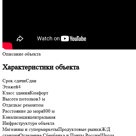
Описание объекта
Характеристики объекта
Срок сдачи
Сдан
Этажей
4
Класс здания
Комфорт
Высота потолков
3 м
Отделка
с ремонтом
Расстояние до моря
800 м
Канализация
центральная
Инфраструктура объекта
Магазины и супермаркетыПродуктовые рынкиЖ/Д
станцияОтделение Сбербанка и Почты РоссииШкола