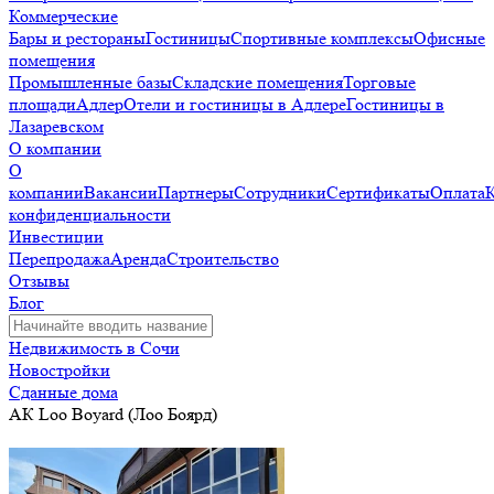
Коммерческие
Бары и рестораны
Гостиницы
Спортивные комплексы
Офисные
помещения
Промышленные базы
Складские помещения
Торговые
площади
Адлер
Отели и гостиницы в Адлере
Гостиницы в
Лазаревском
О компании
О
компании
Вакансии
Партнеры
Сотрудники
Сертификаты
Оплата
конфиденциальности
Инвестиции
Перепродажа
Аренда
Строительство
Отзывы
Блог
Недвижимость в Сочи
Новостройки
Сданные дома
АК Loo Boyard (Лоо Боярд)