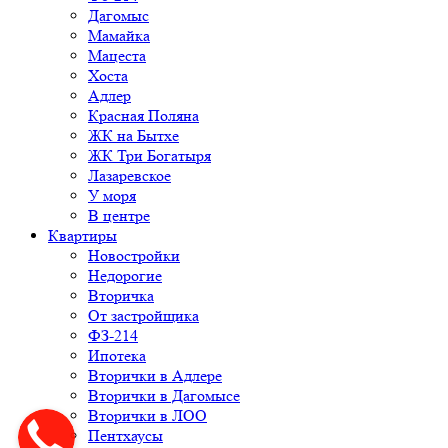
Дагомыс
Мамайка
Мацеста
Хоста
Адлер
Красная Поляна
ЖК на Бытхе
ЖК Три Богатыря
Лазаревское
У моря
В центре
Квартиры
Новостройки
Недорогие
Вторичка
От застройщика
ФЗ-214
Ипотека
Вторички в Адлере
Вторички в Дагомысе
Вторички в ЛОО
Пентхаусы