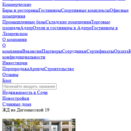
Коммерческие
Бары и рестораны
Гостиницы
Спортивные комплексы
Офисные
помещения
Промышленные базы
Складские помещения
Торговые
площади
Адлер
Отели и гостиницы в Адлере
Гостиницы в
Лазаревском
О компании
О
компании
Вакансии
Партнеры
Сотрудники
Сертификаты
Оплата
конфиденциальности
Инвестиции
Перепродажа
Аренда
Строительство
Отзывы
Блог
Недвижимость в Сочи
Новостройки
Сданные дома
ЖД на Дагомысской 19