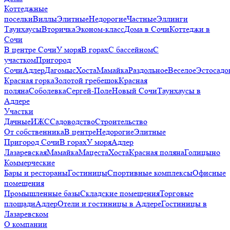
Коттеджные
поселки
Виллы
Элитные
Недорогие
Частные
Эллинги
Таунхаусы
Вторичка
Эконом-класс
Дома в Сочи
Коттеджи в
Сочи
В центре Сочи
У моря
В горах
С бассейном
С
участком
Пригород
Сочи
Адлер
Дагомыс
Хоста
Мамайка
Раздольное
Веселое
Эстосадо
Красная горка
Золотой гребешок
Красная
поляна
Соболевка
Сергей-Поле
Новый Сочи
Таунхаусы в
Адлере
Участки
Дачные
ИЖС
Садоводство
Строительство
От собственника
В центре
Недорогие
Элитные
Пригород Сочи
В горах
У моря
Адлер
Лазаревская
Мамайка
Мацеста
Хоста
Красная поляна
Голицыно
Коммерческие
Бары и рестораны
Гостиницы
Спортивные комплексы
Офисные
помещения
Промышленные базы
Складские помещения
Торговые
площади
Адлер
Отели и гостиницы в Адлере
Гостиницы в
Лазаревском
О компании