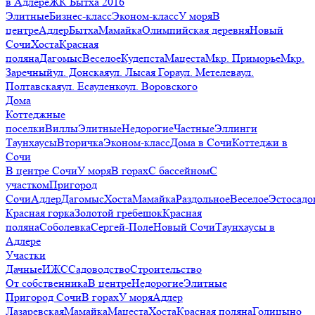
в Адлере
ЖК Бытха 2016
Элитные
Бизнес-класс
Эконом-класс
У моря
В
центре
Адлер
Бытха
Мамайка
Олимпийская деревня
Новый
Сочи
Хоста
Красная
поляна
Дагомыс
Веселое
Кудепста
Мацеста
Мкр. Приморье
Мкр.
Заречный
ул. Донская
ул. Лысая Гора
ул. Метелева
ул.
Полтавская
ул. Есауленко
ул. Воровского
Дома
Коттеджные
поселки
Виллы
Элитные
Недорогие
Частные
Эллинги
Таунхаусы
Вторичка
Эконом-класс
Дома в Сочи
Коттеджи в
Сочи
В центре Сочи
У моря
В горах
С бассейном
С
участком
Пригород
Сочи
Адлер
Дагомыс
Хоста
Мамайка
Раздольное
Веселое
Эстосадо
Красная горка
Золотой гребешок
Красная
поляна
Соболевка
Сергей-Поле
Новый Сочи
Таунхаусы в
Адлере
Участки
Дачные
ИЖС
Садоводство
Строительство
От собственника
В центре
Недорогие
Элитные
Пригород Сочи
В горах
У моря
Адлер
Лазаревская
Мамайка
Мацеста
Хоста
Красная поляна
Голицыно