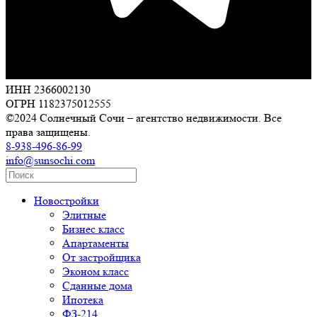
ИНН 2366002130
ОГРН 1182375012555
©2024 Солнечный Сочи – агентство недвижимости. Все
права защищены.
8-938-496-86-99
info@sunsochi.com
Новостройки
Элитные
Бизнес класс
Апартаменты
От застройщика
Эконом класс
Сданные дома
Ипотека
ФЗ-214