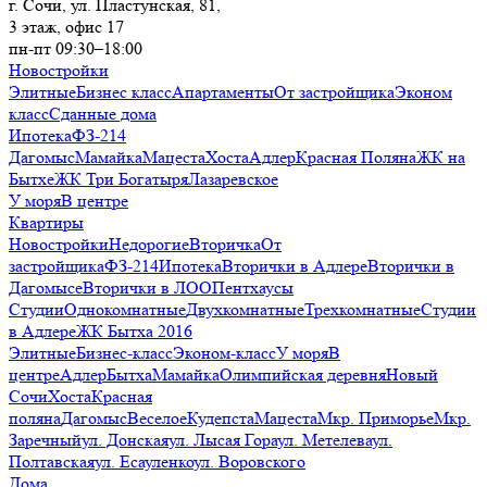
г. Сочи, ул. Пластунская, 81,
3 этаж, офис 17
пн-пт 09:30–18:00
Новостройки
Элитные
Бизнес класс
Апартаменты
От застройщика
Эконом
класс
Сданные дома
Ипотека
ФЗ-214
Дагомыс
Мамайка
Мацеста
Хоста
Адлер
Красная Поляна
ЖК на
Бытхе
ЖК Три Богатыря
Лазаревское
У моря
В центре
Квартиры
Новостройки
Недорогие
Вторичка
От
застройщика
ФЗ-214
Ипотека
Вторички в Адлере
Вторички в
Дагомысе
Вторички в ЛОО
Пентхаусы
Студии
Однокомнатные
Двухкомнатные
Трехкомнатные
Студии
в Адлере
ЖК Бытха 2016
Элитные
Бизнес-класс
Эконом-класс
У моря
В
центре
Адлер
Бытха
Мамайка
Олимпийская деревня
Новый
Сочи
Хоста
Красная
поляна
Дагомыс
Веселое
Кудепста
Мацеста
Мкр. Приморье
Мкр.
Заречный
ул. Донская
ул. Лысая Гора
ул. Метелева
ул.
Полтавская
ул. Есауленко
ул. Воровского
Дома