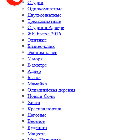
Студии
Однокомнатные
Двухкомнатные
Трехкомнатные
Студии в Адлере
ЖК Бытха 2016
Элитные
Бизнес-класс
Эконом-класс
У моря
В центре
Адлер
Бытха
Мамайка
Олимпийская деревня
Новый Сочи
Хоста
Красная поляна
Дагомыс
Веселое
Кудепста
Мацеста
Мкр. Приморье