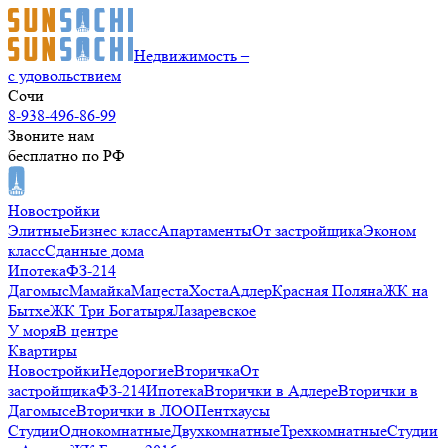
Недвижимость –
с удовольствием
Сочи
8-938-496-86-99
Звоните нам
бесплатно по РФ
Новостройки
Элитные
Бизнес класс
Апартаменты
От застройщика
Эконом
класс
Сданные дома
Ипотека
ФЗ-214
Дагомыс
Мамайка
Мацеста
Хоста
Адлер
Красная Поляна
ЖК на
Бытхе
ЖК Три Богатыря
Лазаревское
У моря
В центре
Квартиры
Новостройки
Недорогие
Вторичка
От
застройщика
ФЗ-214
Ипотека
Вторички в Адлере
Вторички в
Дагомысе
Вторички в ЛОО
Пентхаусы
Студии
Однокомнатные
Двухкомнатные
Трехкомнатные
Студии