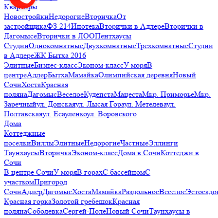
Квартиры
Новостройки
Недорогие
Вторичка
От
застройщика
ФЗ-214
Ипотека
Вторички в Адлере
Вторички в
Дагомысе
Вторички в ЛОО
Пентхаусы
Студии
Однокомнатные
Двухкомнатные
Трехкомнатные
Студии
в Адлере
ЖК Бытха 2016
Элитные
Бизнес-класс
Эконом-класс
У моря
В
центре
Адлер
Бытха
Мамайка
Олимпийская деревня
Новый
Сочи
Хоста
Красная
поляна
Дагомыс
Веселое
Кудепста
Мацеста
Мкр. Приморье
Мкр.
Заречный
ул. Донская
ул. Лысая Гора
ул. Метелева
ул.
Полтавская
ул. Есауленко
ул. Воровского
Дома
Коттеджные
поселки
Виллы
Элитные
Недорогие
Частные
Эллинги
Таунхаусы
Вторичка
Эконом-класс
Дома в Сочи
Коттеджи в
Сочи
В центре Сочи
У моря
В горах
С бассейном
С
участком
Пригород
Сочи
Адлер
Дагомыс
Хоста
Мамайка
Раздольное
Веселое
Эстосадо
Красная горка
Золотой гребешок
Красная
поляна
Соболевка
Сергей-Поле
Новый Сочи
Таунхаусы в