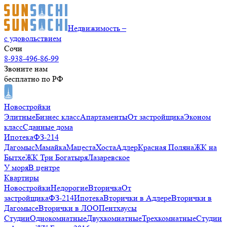
Недвижимость –
с удовольствием
Сочи
8-938-496-86-99
Звоните нам
бесплатно по РФ
Новостройки
Элитные
Бизнес класс
Апартаменты
От застройщика
Эконом
класс
Сданные дома
Ипотека
ФЗ-214
Дагомыс
Мамайка
Мацеста
Хоста
Адлер
Красная Поляна
ЖК на
Бытхе
ЖК Три Богатыря
Лазаревское
У моря
В центре
Квартиры
Новостройки
Недорогие
Вторичка
От
застройщика
ФЗ-214
Ипотека
Вторички в Адлере
Вторички в
Дагомысе
Вторички в ЛОО
Пентхаусы
Студии
Однокомнатные
Двухкомнатные
Трехкомнатные
Студии