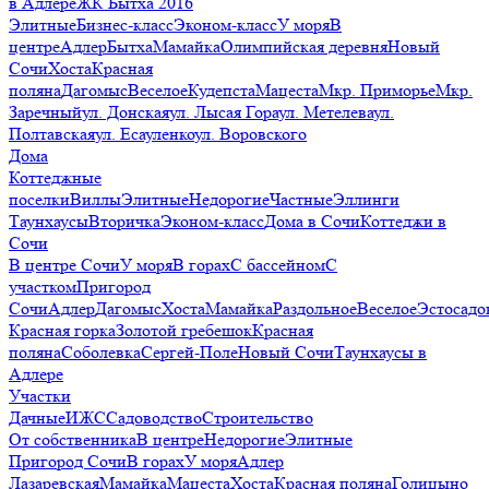
в Адлере
ЖК Бытха 2016
Элитные
Бизнес-класс
Эконом-класс
У моря
В
центре
Адлер
Бытха
Мамайка
Олимпийская деревня
Новый
Сочи
Хоста
Красная
поляна
Дагомыс
Веселое
Кудепста
Мацеста
Мкр. Приморье
Мкр.
Заречный
ул. Донская
ул. Лысая Гора
ул. Метелева
ул.
Полтавская
ул. Есауленко
ул. Воровского
Дома
Коттеджные
поселки
Виллы
Элитные
Недорогие
Частные
Эллинги
Таунхаусы
Вторичка
Эконом-класс
Дома в Сочи
Коттеджи в
Сочи
В центре Сочи
У моря
В горах
С бассейном
С
участком
Пригород
Сочи
Адлер
Дагомыс
Хоста
Мамайка
Раздольное
Веселое
Эстосадо
Красная горка
Золотой гребешок
Красная
поляна
Соболевка
Сергей-Поле
Новый Сочи
Таунхаусы в
Адлере
Участки
Дачные
ИЖС
Садоводство
Строительство
От собственника
В центре
Недорогие
Элитные
Пригород Сочи
В горах
У моря
Адлер
Лазаревская
Мамайка
Мацеста
Хоста
Красная поляна
Голицыно