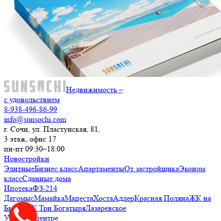
Недвижимость –
с удовольствием
8-938-496-86-99
info@sunsochi.com
г. Сочи, ул. Пластунская, 81,
3 этаж, офис 17
пн-пт 09:30–18:00
Новостройки
Элитные
Бизнес класс
Апартаменты
От застройщика
Эконом
класс
Сданные дома
Ипотека
ФЗ-214
Дагомыс
Мамайка
Мацеста
Хоста
Адлер
Красная Поляна
ЖК на
Бытхе
ЖК Три Богатыря
Лазаревское
У моря
В центре