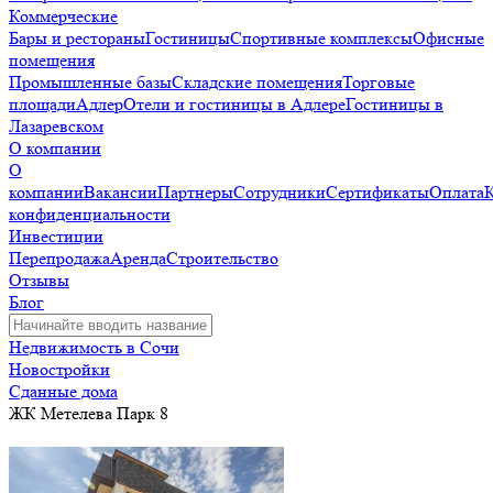
Коммерческие
Бары и рестораны
Гостиницы
Спортивные комплексы
Офисные
помещения
Промышленные базы
Складские помещения
Торговые
площади
Адлер
Отели и гостиницы в Адлере
Гостиницы в
Лазаревском
О компании
О
компании
Вакансии
Партнеры
Сотрудники
Сертификаты
Оплата
конфиденциальности
Инвестиции
Перепродажа
Аренда
Строительство
Отзывы
Блог
Недвижимость в Сочи
Новостройки
Сданные дома
ЖК Метелева Парк 8