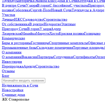
Таунхаусы
Вторичка
Эконом-класс
Дома в Сочи
Коттеджи в Соч
В центре Сочи
У моря
В горах
С бассейном
С участком
Пригород
поляна
Соболевка
Сергей-Поле
Новый Сочи
Таунхаусы в Адлере
Участки
Дачные
ИЖС
Садоводство
Строительство
От собственника
В центре
Недорогие
Элитные
Пригород Сочи
В горах
У моря
Адлер
Лазаревская
Мамайка
Мацеста
Хоста
Красная поляна
Голицыно
Коммерческие
Бары и рестораны
Гостиницы
Спортивные комплексы
Офисные 
Промышленные базы
Складские помещения
Торговые площади
О компании
О компании
Вакансии
Партнеры
Сотрудники
Сертификаты
Оплат
Инвестиции
Перепродажа
Аренда
Строительство
Отзывы
Блог
Недвижимость в Сочи
Новостройки
Сданные дома
ЖК Ставрополье