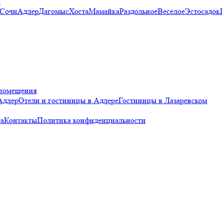
и
 Сочи
Адлер
Дагомыс
Хоста
Мамайка
Раздольное
Веселое
Эстосадок
помещения
Адлер
Отели и гостиницы в Адлере
Гостиницы в Лазаревском
а
Контакты
Политика конфиденциальности