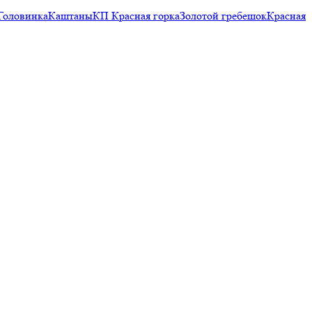
Головинка
Каштаны
КП Красная горка
Золотой гребешок
Красная