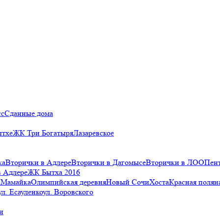
сс
Сданные дома
ытхе
ЖК Три Богатыря
Лазаревское
ка
Вторички в Адлере
Вторички в Дагомысе
Вторички в ЛОО
Пен
в Адлере
ЖК Бытха 2016
а
Мамайка
Олимпийская деревня
Новый Сочи
Хоста
Красная полян
ул. Есауленко
ул. Воровского
и