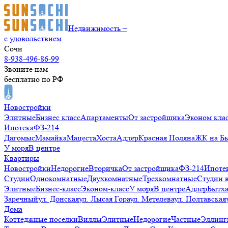
Недвижимость –
с удовольствием
Сочи
8-938-496-86-99
Звоните нам
бесплатно по РФ
Новостройки
Элитные
Бизнес класс
Апартаменты
От застройщика
Эконом кла
Ипотека
ФЗ-214
Дагомыс
Мамайка
Мацеста
Хоста
Адлер
Красная Поляна
ЖК на Б
У моря
В центре
Квартиры
Новостройки
Недорогие
Вторичка
От застройщика
ФЗ-214
Ипоте
Студии
Однокомнатные
Двухкомнатные
Трехкомнатные
Студии 
Элитные
Бизнес-класс
Эконом-класс
У моря
В центре
Адлер
Бытх
Заречный
ул. Донская
ул. Лысая Гора
ул. Метелева
ул. Полтавская
Дома
Коттеджные поселки
Виллы
Элитные
Недорогие
Частные
Эллинг