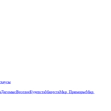
тхаусы
а
Дагомыс
Веселое
Кудепста
Мацеста
Мкр. Приморье
Мкр.