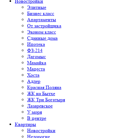
Новостройки
Элитные
Бизнес класс
Апартаменты
От застройщика
Эконом класс
Сданные дома
Ипотека
ФЗ-214
Дагомыс
Мамайка
Мацеста
Хоста
Адлер
Красная Поляна
ЖК на Бытхе
ЖК Три Богатыря
Лазаревское
У моря
В центре
Квартиры
Новостройки
Недорогие