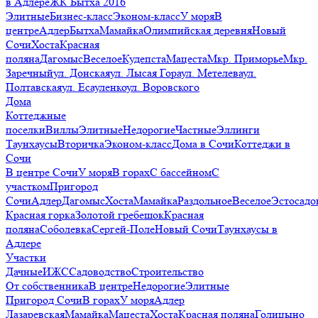
в Адлере
ЖК Бытха 2016
Элитные
Бизнес-класс
Эконом-класс
У моря
В
центре
Адлер
Бытха
Мамайка
Олимпийская деревня
Новый
Сочи
Хоста
Красная
поляна
Дагомыс
Веселое
Кудепста
Мацеста
Мкр. Приморье
Мкр.
Заречный
ул. Донская
ул. Лысая Гора
ул. Метелева
ул.
Полтавская
ул. Есауленко
ул. Воровского
Дома
Коттеджные
поселки
Виллы
Элитные
Недорогие
Частные
Эллинги
Таунхаусы
Вторичка
Эконом-класс
Дома в Сочи
Коттеджи в
Сочи
В центре Сочи
У моря
В горах
С бассейном
С
участком
Пригород
Сочи
Адлер
Дагомыс
Хоста
Мамайка
Раздольное
Веселое
Эстосадо
Красная горка
Золотой гребешок
Красная
поляна
Соболевка
Сергей-Поле
Новый Сочи
Таунхаусы в
Адлере
Участки
Дачные
ИЖС
Садоводство
Строительство
От собственника
В центре
Недорогие
Элитные
Пригород Сочи
В горах
У моря
Адлер
Лазаревская
Мамайка
Мацеста
Хоста
Красная поляна
Голицыно