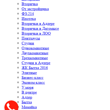
Вторичка
От застройщика
ФЗ-214
Ипотека
Вторички в Адлере
Вторички в Дагомысе
Вторички в ЛОО
Пентхаусы
Студии
Однокомнатные
Двухкомнатные
Трехкомнатные
Студии в Адлере
ЖК Бытха 2016
Элитные
Бизнес-класс
Эконом-класс
У моря
В центре
Адлер
Бытха
Мамайка