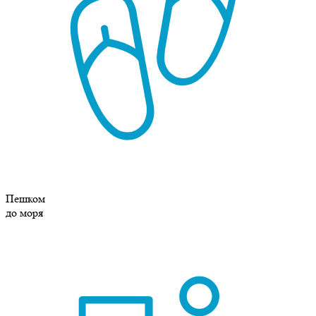
Пешком
до моря