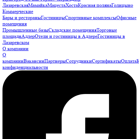
Лазаревская
Мамайка
Мацеста
Хоста
Красная поляна
Голицыно
Коммерческие
Бары и рестораны
Гостиницы
Спортивные комплексы
Офисные
помещения
Промышленные базы
Складские помещения
Торговые
площади
Адлер
Отели и гостиницы в Адлере
Гостиницы в
Лазаревском
О компании
О
компании
Вакансии
Партнеры
Сотрудники
Сертификаты
Оплата
конфиденциальности