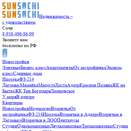
Недвижимость –
с удовольствием
Сочи
8-938-496-86-99
Звоните нам
бесплатно по РФ
Новостройки
Элитные
Бизнес класс
Апартаменты
От застройщика
Эконом
класс
Сданные дома
Ипотека
ФЗ-214
Дагомыс
Мамайка
Мацеста
Хоста
Адлер
Красная Поляна
ЖК на
Бытхе
ЖК Три Богатыря
Лазаревское
У моря
В центре
Квартиры
Новостройки
Недорогие
Вторичка
От
застройщика
ФЗ-214
Ипотека
Вторички в Адлере
Вторички в
Дагомысе
Вторички в ЛОО
Пентхаусы
Студии
Однокомнатные
Двухкомнатные
Трехкомнатные
Студии