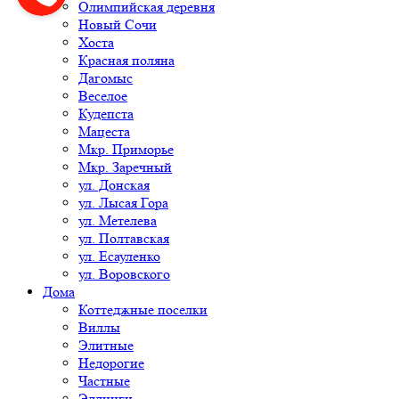
Олимпийская деревня
Новый Сочи
Хоста
Красная поляна
Дагомыс
Веселое
Кудепста
Мацеста
Мкр. Приморье
Мкр. Заречный
ул. Донская
ул. Лысая Гора
ул. Метелева
ул. Полтавская
ул. Есауленко
ул. Воровского
Дома
Коттеджные поселки
Виллы
Элитные
Недорогие
Частные
Эллинги