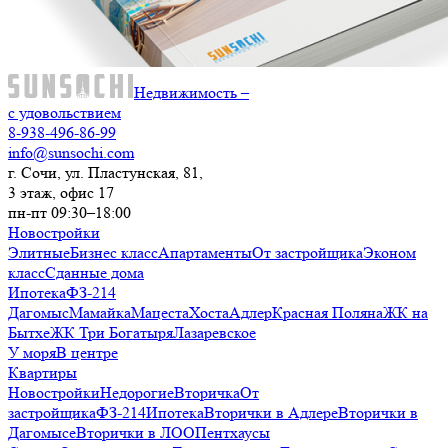
Недвижимость –
с удовольствием
8-938-496-86-99
info@sunsochi.com
г. Сочи, ул. Пластунская, 81,
3 этаж, офис 17
пн-пт 09:30–18:00
Новостройки
Элитные
Бизнес класс
Апартаменты
От застройщика
Эконом
класс
Сданные дома
Ипотека
ФЗ-214
Дагомыс
Мамайка
Мацеста
Хоста
Адлер
Красная Поляна
ЖК на
Бытхе
ЖК Три Богатыря
Лазаревское
У моря
В центре
Квартиры
Новостройки
Недорогие
Вторичка
От
застройщика
ФЗ-214
Ипотека
Вторички в Адлере
Вторички в
Дагомысе
Вторички в ЛОО
Пентхаусы