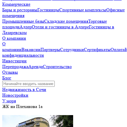
Коммерческие
Бары и рестораны
Гостиницы
Спортивные комплексы
Офисные
помещения
Промышленные базы
Складские помещения
Торговые
площади
Адлер
Отели и гостиницы в Адлере
Гостиницы в
Лазаревском
О компании
О
компании
Вакансии
Партнеры
Сотрудники
Сертификаты
Оплата
конфиденциальности
Инвестиции
Перепродажа
Аренда
Строительство
Отзывы
Блог
Недвижимость в Сочи
Новостройки
У моря
ЖК на Плеханова 1а