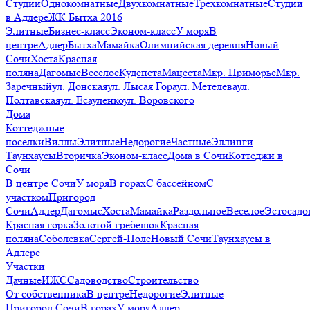
Студии
Однокомнатные
Двухкомнатные
Трехкомнатные
Студии
в Адлере
ЖК Бытха 2016
Элитные
Бизнес-класс
Эконом-класс
У моря
В
центре
Адлер
Бытха
Мамайка
Олимпийская деревня
Новый
Сочи
Хоста
Красная
поляна
Дагомыс
Веселое
Кудепста
Мацеста
Мкр. Приморье
Мкр.
Заречный
ул. Донская
ул. Лысая Гора
ул. Метелева
ул.
Полтавская
ул. Есауленко
ул. Воровского
Дома
Коттеджные
поселки
Виллы
Элитные
Недорогие
Частные
Эллинги
Таунхаусы
Вторичка
Эконом-класс
Дома в Сочи
Коттеджи в
Сочи
В центре Сочи
У моря
В горах
С бассейном
С
участком
Пригород
Сочи
Адлер
Дагомыс
Хоста
Мамайка
Раздольное
Веселое
Эстосадо
Красная горка
Золотой гребешок
Красная
поляна
Соболевка
Сергей-Поле
Новый Сочи
Таунхаусы в
Адлере
Участки
Дачные
ИЖС
Садоводство
Строительство
От собственника
В центре
Недорогие
Элитные
Пригород Сочи
В горах
У моря
Адлер