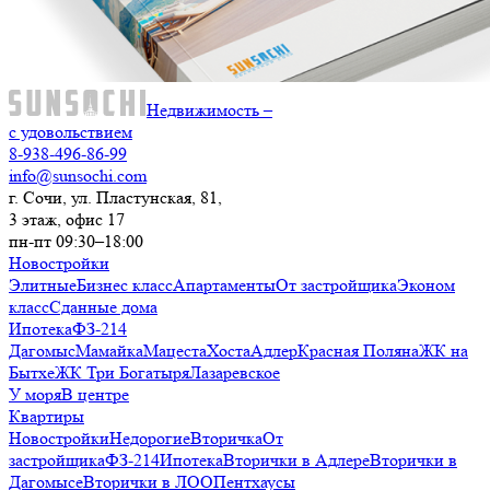
Недвижимость –
с удовольствием
8-938-496-86-99
info@sunsochi.com
г. Сочи, ул. Пластунская, 81,
3 этаж, офис 17
пн-пт 09:30–18:00
Новостройки
Элитные
Бизнес класс
Апартаменты
От застройщика
Эконом
класс
Сданные дома
Ипотека
ФЗ-214
Дагомыс
Мамайка
Мацеста
Хоста
Адлер
Красная Поляна
ЖК на
Бытхе
ЖК Три Богатыря
Лазаревское
У моря
В центре
Квартиры
Новостройки
Недорогие
Вторичка
От
застройщика
ФЗ-214
Ипотека
Вторички в Адлере
Вторички в
Дагомысе
Вторички в ЛОО
Пентхаусы