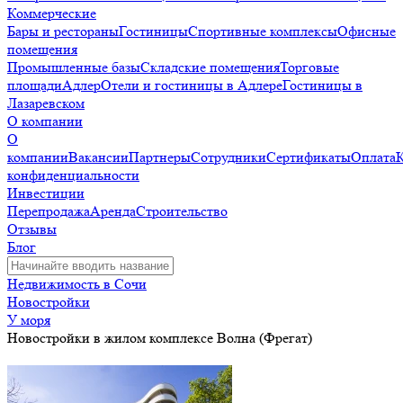
Коммерческие
Бары и рестораны
Гостиницы
Спортивные комплексы
Офисные
помещения
Промышленные базы
Складские помещения
Торговые
площади
Адлер
Отели и гостиницы в Адлере
Гостиницы в
Лазаревском
О компании
О
компании
Вакансии
Партнеры
Сотрудники
Сертификаты
Оплата
конфиденциальности
Инвестиции
Перепродажа
Аренда
Строительство
Отзывы
Блог
Недвижимость в Сочи
Новостройки
У моря
Новостройки в жилом комплексе Волна (Фрегат)