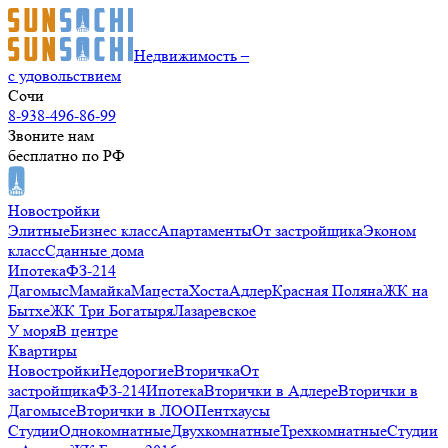
Недвижимость –
с удовольствием
Сочи
8-938-496-86-99
Звоните нам
бесплатно по РФ
Новостройки
Элитные
Бизнес класс
Апартаменты
От застройщика
Эконом
класс
Сданные дома
Ипотека
ФЗ-214
Дагомыс
Мамайка
Мацеста
Хоста
Адлер
Красная Поляна
ЖК на
Бытхе
ЖК Три Богатыря
Лазаревское
У моря
В центре
Квартиры
Новостройки
Недорогие
Вторичка
От
застройщика
ФЗ-214
Ипотека
Вторички в Адлере
Вторички в
Дагомысе
Вторички в ЛОО
Пентхаусы
Студии
Однокомнатные
Двухкомнатные
Трехкомнатные
Студии