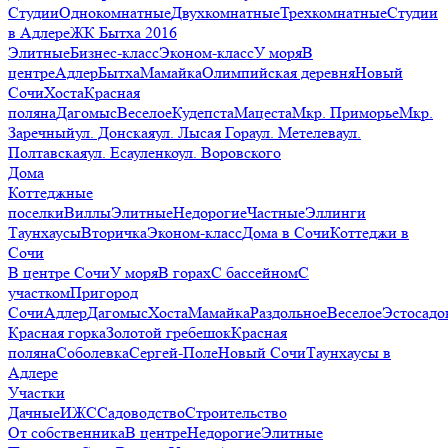
Студии
Однокомнатные
Двухкомнатные
Трехкомнатные
Студии
в Адлере
ЖК Бытха 2016
Элитные
Бизнес-класс
Эконом-класс
У моря
В
центре
Адлер
Бытха
Мамайка
Олимпийская деревня
Новый
Сочи
Хоста
Красная
поляна
Дагомыс
Веселое
Кудепста
Мацеста
Мкр. Приморье
Мкр.
Заречный
ул. Донская
ул. Лысая Гора
ул. Метелева
ул.
Полтавская
ул. Есауленко
ул. Воровского
Дома
Коттеджные
поселки
Виллы
Элитные
Недорогие
Частные
Эллинги
Таунхаусы
Вторичка
Эконом-класс
Дома в Сочи
Коттеджи в
Сочи
В центре Сочи
У моря
В горах
С бассейном
С
участком
Пригород
Сочи
Адлер
Дагомыс
Хоста
Мамайка
Раздольное
Веселое
Эстосадо
Красная горка
Золотой гребешок
Красная
поляна
Соболевка
Сергей-Поле
Новый Сочи
Таунхаусы в
Адлере
Участки
Дачные
ИЖС
Садоводство
Строительство
От собственника
В центре
Недорогие
Элитные