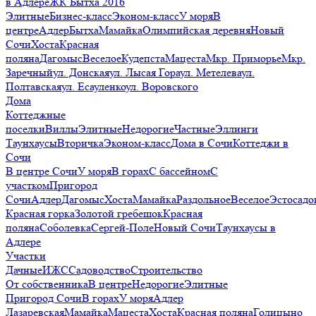
в Адлере
ЖК Бытха 2016
Элитные
Бизнес-класс
Эконом-класс
У моря
В
центре
Адлер
Бытха
Мамайка
Олимпийская деревня
Новый
Сочи
Хоста
Красная
поляна
Дагомыс
Веселое
Кудепста
Мацеста
Мкр. Приморье
Мкр.
Заречный
ул. Донская
ул. Лысая Гора
ул. Метелева
ул.
Полтавская
ул. Есауленко
ул. Воровского
Дома
Коттеджные
поселки
Виллы
Элитные
Недорогие
Частные
Эллинги
Таунхаусы
Вторичка
Эконом-класс
Дома в Сочи
Коттеджи в
Сочи
В центре Сочи
У моря
В горах
С бассейном
С
участком
Пригород
Сочи
Адлер
Дагомыс
Хоста
Мамайка
Раздольное
Веселое
Эстосадо
Красная горка
Золотой гребешок
Красная
поляна
Соболевка
Сергей-Поле
Новый Сочи
Таунхаусы в
Адлере
Участки
Дачные
ИЖС
Садоводство
Строительство
От собственника
В центре
Недорогие
Элитные
Пригород Сочи
В горах
У моря
Адлер
Лазаревская
Мамайка
Мацеста
Хоста
Красная поляна
Голицыно