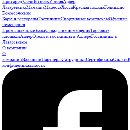
Пригород Сочи
В горах
У моря
Адлер
Лазаревская
Мамайка
Мацеста
Хоста
Красная поляна
Голицыно
Коммерческие
Бары и рестораны
Гостиницы
Спортивные комплексы
Офисные
помещения
Промышленные базы
Складские помещения
Торговые
площади
Адлер
Отели и гостиницы в Адлере
Гостиницы в
Лазаревском
О компании
О
компании
Вакансии
Партнеры
Сотрудники
Сертификаты
Оплата
конфиденциальности