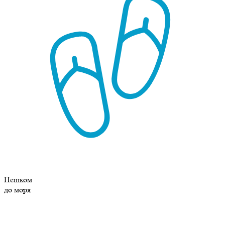
Пешком
до моря